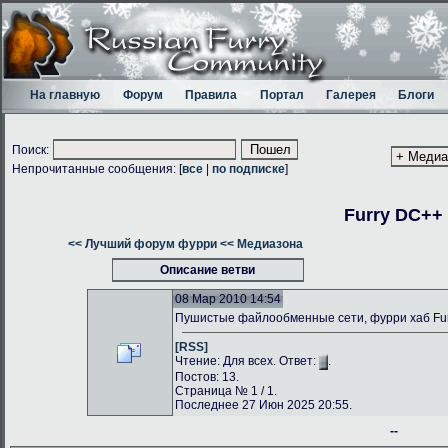
На главную
Форум
Правила
Портал
Галерея
Блоги
Поиск:
Непрочитанные сообщения: [
все
|
по подписке
]
Furry DC++
<< Лучший форум фурри
<< Медиазона
Описание ветви
08 Мар 2010 14:54
Пушистые файлообменные сети, фурри хаб Fu
[RSS]
Чтение: Для всех. Ответ:
.
Постов: 13.
Страница № 1 / 1.
Последнее 27 Июн 2025 20:55.
--