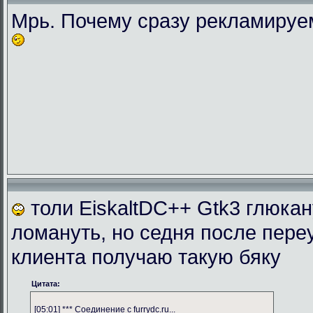
Мрь. Почему сразу рекламиру
толи EiskaltDC++ Gtk3 глюка
ломануть, но седня после пере
клиента получаю такую бяку
Цитата:
[05:01] *** Соединение с furrydc.ru...