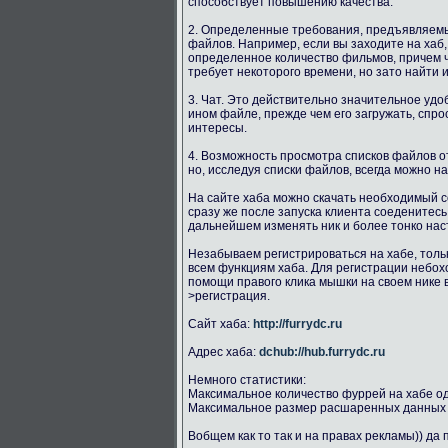
способствует повышению качества.
2. Определенные требования, предъявляемые
файлов. Например, если вы заходите на ха
определенное количество фильмов, причем 
требует некоторого времени, но зато найти
3. Чат. Это действительно значительное удо
ином файле, прежде чем его загружать, спр
интересы.
4. Возможность просмотра списков файлов о
но, исследуя списки файлов, всегда можно н
На сайте хаба можно скачать необходимый с
сразу же после запуска клиента соеденитесь
дальнейшем изменять ник и более тонко наст
Незабываем регистрироваться на хабе, толь
всем функциям хаба. Для регистрации небохо
помощи правого клика мышки на своем нике 
>регистрация.
Сайт хаба:
http://furrydc.ru
Адрес хаба:
dchub://hub.furrydc.ru
Немного статистики:
Максимальное количество фуррей на хабе о
Максимальное размер расшаренных данных 
Вобщем как то так и на правах рекламы)) да