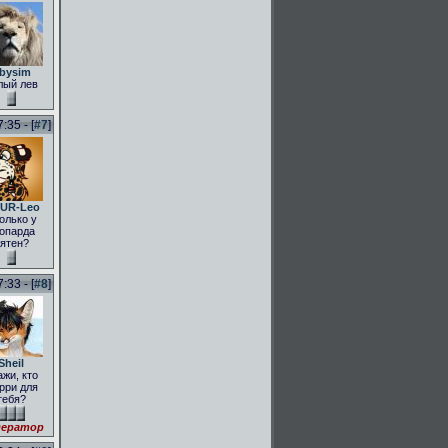
bysim
лый лев
:35 - [
#7
]
UR-Leo
олько у
опарда
ятен?
:33 - [
#8
]
Sheil
ажи, кто
рри для
тебя?
ератор