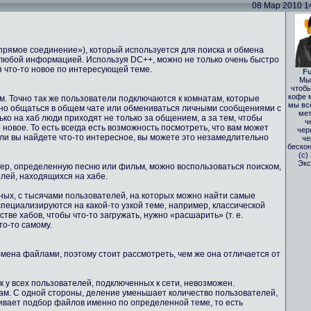
08 Мар 2010 14:
(«прямое соединение»), который используется для поиска и обмена
любой информацией. Используя DC++, можно не только очень быстро
я что-то новое по интересующей теме.
Fu
Мы 
чтобы
кофе 
м. Точно так же пользователи подключаются к комнатам, которые
мы вс
жно общаться в общем чате или обмениваться личными сообщениями с
мет
ько на хаб люди приходят не только за общением, а за тем, чтобы
ч
 новое. То есть всегда есть возможность посмотреть, что вам может
чер
сли вы найдете что-то интересное, вы можете это незамедлительно
че
бескон
(с)
Экс
мер, определенную песню или фильм, можно воспользоваться поиском,
елей, находящихся на хабе.
мных, с тысячами пользователей, на которых можно найти самые
пециализируются на какой-то узкой теме, например, классической
ве хабов, чтобы что-то загружать, нужно «расшарить» (т. е.
то-то самому.
обмена файлами, поэтому стоит рассмотреть, чем же она отличается от
ск у всех пользователей, подключенных к сети, невозможен.
ам. С одной стороны, деление уменьшает количество пользователей,
чивает подбор файлов именно по определенной теме, то есть