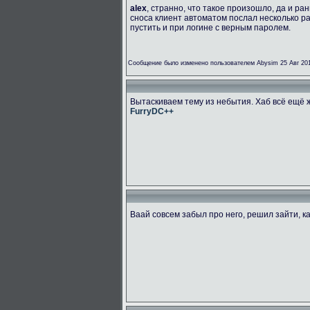
alex
, странно, что такое произошло, да и р
сноса клиент автоматом послал несколько ра
пустить и при логине с верным паролем.
Сообщение было изменено пользователем Abysim 25 Авг 201
Вытаскиваем тему из небытия. Хаб всё ещё 
FurryDC++
Ваай совсем забыл про него, решил зайти, 