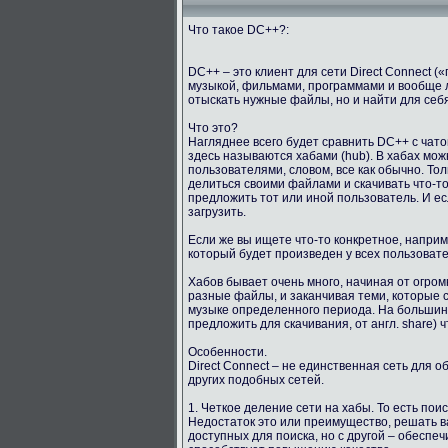
Что такое DC++?:
DC++ – это клиент для сети Direct Connect 
музыкой, фильмами, программами и вообще 
отыскать нужные файлы, но и найти для себ
Что это?
Нагляднее всего будет сравнить DC++ с чато
здесь называются хабами (hub). В хабах мо
пользователями, словом, все как обычно. Тол
делиться своими файлами и скачивать что-то
предложить тот или иной пользователь. И е
загрузить.
Если же вы ищете что-то конкретное, напри
который будет произведен у всех пользоват
Хабов бывает очень много, начиная от огро
разные файлы, и заканчивая теми, которые с
музыке определенного периода. На большинст
предложить для скачивания, от англ. share) ч
Особенности.
Direct Connect – не единственная сеть для 
других подобных сетей.
1. Четкое деление сети на хабы. То есть пои
Недостаток это или преимущество, решать в
доступных для поиска, но с другой – обеспе