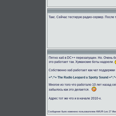
Такс. Сейчас тестирую радио-сервер. После 
Пятно хаб в DC++ перезапущен. Но. Очень бо
это работает так. Хуманские боты надоели.
Собственно хаб работает как чат поддержки
=^.^= The Radio Leopard a Spotty Sound =^.^
Многое из того что работало 10 лет назад се
забылось как это делается.
Адрес тот же что и в начале 2010-х.
Сообщение было изменено пользователем AMUR-Leo 27 Июн