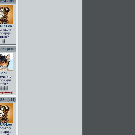
:24 - [
#9
]
UR-Leo
олько у
опарда
ятен?
2 - [
#10
]
Sheil
ажи, кто
рри для
тебя?
ератор
58 - [
#11
]
UR-Leo
олько у
опарда