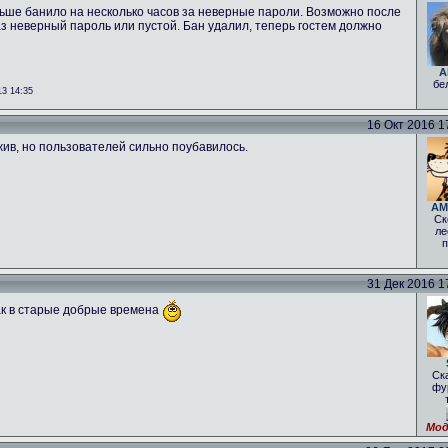
аньше банило на несколько часов за неверные пароли. Возможно после
з неверный пароль или пустой. Бан удалил, теперь гостем должно
A
бе
3 14:35
16 Окт 2016 17
жив, но пользователей сильно поубавилось.
AM
Ск
ле
п
31 Дек 2016 17
как в старые добрые времена
Ск
фу
Мод