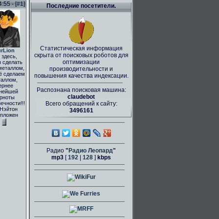
55 - [
#1
]
Последние посетители.
Статистическая информация
rLion
скрыта от поисковых роботов для
здесь,
оптимизации
 сделать
металлом,
производительности и
ё сделаем
повышения качества индексации.
аллом,
ернее
Распознана поисковая машина:
нейшей
claudebot
рноты
ечности!!!
Всего обращений к сайту:
 Нэйтон
3496161
пложен
Радио
"
Радио Леопард
"
mp3
[
192
|
128
]
kbps