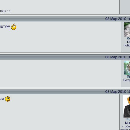
10 17:16
08 Мар 2010 16:
 штуку
K
Di
noti
08 Мар 2010 18:
Dj
Тигр
08 Мар 2010 18:
уем
Fu
Мы 
чтобы
кофе 