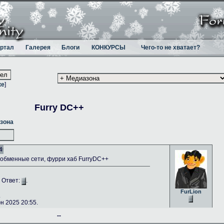
ртал
Галерея
Блоги
КОНКУРСЫ
Чего-то не хватает?
ке
]
Furry DC++
зона
4
бменные сети, фурри хаб FurryDC++
. Ответ:
.
FurLion
.
 2025 20:55.
--