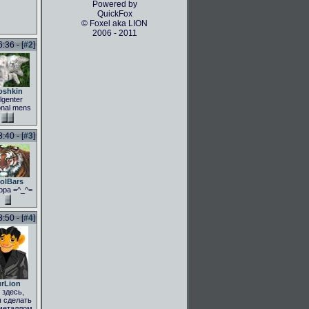
Powered by
QuickFox
© Foxel aka LION
2006 - 2011
36 - [
#2
]
oshkin
lgenter
onal mens
40 - [
#3
]
olBars
рра =^_^=
50 - [
#4
]
rLion
здесь,
 сделать
металлом,