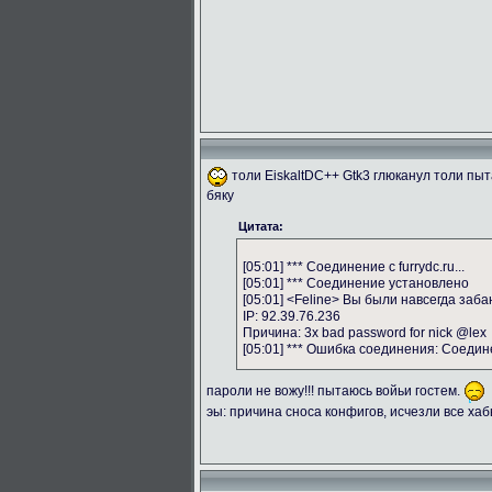
толи EiskaltDC++ Gtk3 глюканул толи пы
бяку
Цитата:
[05:01] *** Соединение с furrydc.ru...
[05:01] *** Соединение установлено
[05:01] <Feline> Вы были навсегда заба
IP: 92.39.76.236
Причина: 3x bad password for nick @lex
[05:01] *** Ошибка соединения: Соеди
пароли не вожу!!! пытаюсь войьи гостем.
эы: причина сноса конфигов, исчезли все ха