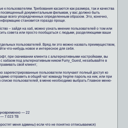
 к пользователям. Требования касаются как размера, так и качества
б, посвященный документальным фильмам, у вас должно быть
чаще всего упорядоченных определенным образом. Это, конечно,
 информацию становится гораздо проще.
бство – зайдя на хаб, можно узнать мнение пользователей о том или
осить совета или просто пообщаться с людьми, разделяющими ваши
тдельных пользователей. Вряд ли это можно назвать преимуществом,
айти что-нибудь новое и интересное для себя.
офт, при скачивании клиента с альтернативными настройками, вы
 с хабаом под альтернативным ником Furry_Guest, незабывайте в
равивать свой клиент;
ко зарегестрированные пользователи получают полный доступ ко
димо отправить в общий чат команду !regme пароль на ник, или при
в списке пользователей, в меню необходимо выбрать Главное меню-
дновременно — 22
— 7.023 TB
 простят меня админы) если что не понятно отписываемся)