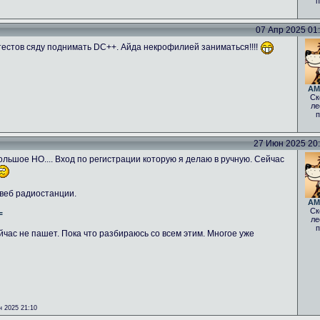
п
07 Апр 2025 01:0
тестов сяду поднимать DC++. Айда некрофилией заниматься!!!!
AM
Ск
ле
п
27 Июн 2025 20:5
льшое НО.... Вход по регистрации которую я делаю в ручную. Сейчас
 веб радиостанции.
AM
Ск
=
ле
п
йчас не пашет. Пока что разбираюсь со всем этим. Многое уже
 2025 21:10