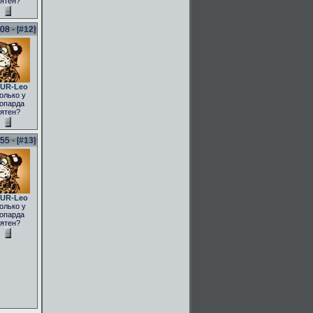
ятен?
8 - [
#12
]
UR-Leo
олько у
опарда
ятен?
5 - [
#13
]
UR-Leo
олько у
опарда
ятен?