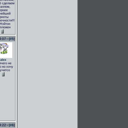
ё сделаем
аллом,
ернее
нейшей
рноты
ечности!!!
 Нэйтон
пложен
:07 - [
#5
]
alex
ичего не
 но хочу
учитсо
:22 - [
#6
]