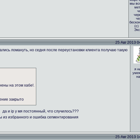
мы вс
мет
ч
чер
че
бескон
(с)
Экс
25 Авг 2013 04
тались ломануть, но седня после переустановки клиента получаю такую
я н
умею
на
нены на этом хабе!.
нение закрыто
да и ip у мя постоянный, что случилось???
бы из избранного и ошибка сегментирования
25 Авг 2013 14