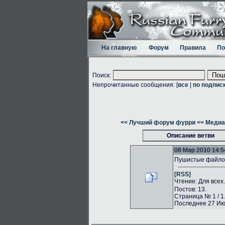
На главную
Форум
Правила
По
Поиск:
Непрочитанные сообщения: [
все
|
по подпис
<< Лучший форум фурри
<< Медиа
Описание ветви
08 Мар 2010 14:5
Пушистые файлоо
[RSS]
Чтение: Для всех
Постов: 13.
Страница № 1 / 1
Последнее 27 Июн