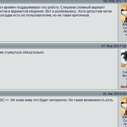
06 Янв 2017 03
 тех времён поддерживают его работу. Слишком сложный вариант
нтов и вариантов общения. Вот и разбежались. Хотя допустим чатик
росадка есть по пользователям, но не такая критичная.
AM
Ск
ле
п
07 Янв 2017 20:1
оже стукнуться обязательно
Ск
фу
Мод
31 Авг 2023 03:
 DC++. Не знаю кому это будет интересно. Но такая возможность есть.
AM
Ск
ле