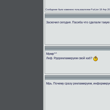
Сообщение было изменено пользователем FurLion 18 Апр 20
Заскочил сегодня. Пасиба что сделали такую
Мрмр^^
Леф. Ррррекламируем свой хаб?
Мрь. Почему сразу рекламируем, информир