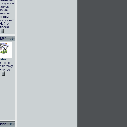
ё сделаем
аллом,
ернее
нейшей
рноты
ечности!!!
 Нэйтон
пложен
:07 - [
#5
]
alex
ичего не
 но хочу
учитсо
:22 - [
#6
]