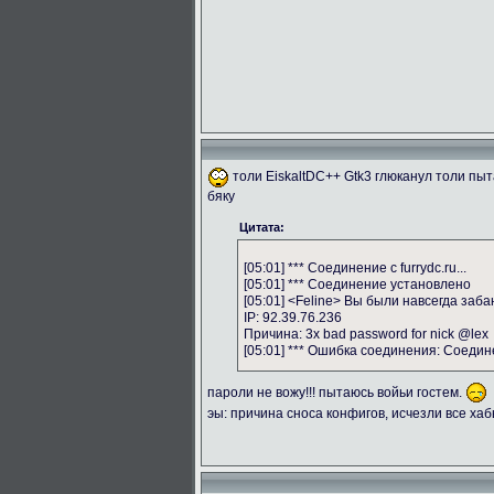
толи EiskaltDC++ Gtk3 глюканул толи пы
бяку
Цитата:
[05:01] *** Соединение с furrydc.ru...
[05:01] *** Соединение установлено
[05:01] <Feline> Вы были навсегда заба
IP: 92.39.76.236
Причина: 3x bad password for nick @lex
[05:01] *** Ошибка соединения: Соеди
пароли не вожу!!! пытаюсь войьи гостем.
эы: причина сноса конфигов, исчезли все ха