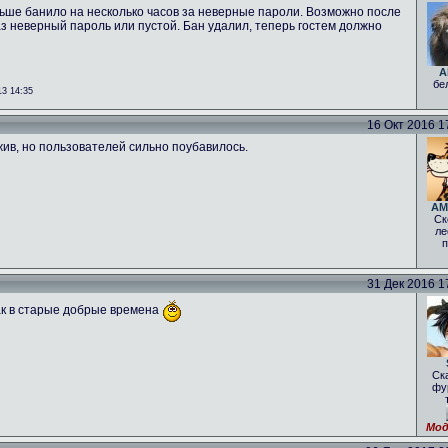
аньше банило на несколько часов за неверные пароли. Возможно после
з неверный пароль или пустой. Бан удалил, теперь гостем должно
A
бе
3 14:35
16 Окт 2016 17
жив, но пользователей сильно поубавилось.
AM
Ск
ле
п
31 Дек 2016 17
как в старые добрые времена
Ск
фу
Мод