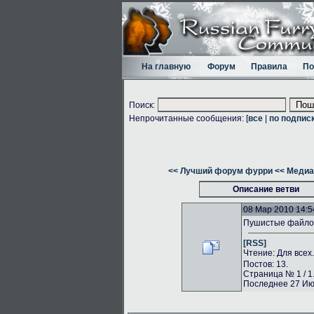
На главную
Форум
Правила
По
Поиск:
Непрочитанные сообщения: [
все
|
по подпис
<< Лучший форум фурри
<< Медиа
Описание ветви
08 Мар 2010 14:5
Пушистые файлоо
[RSS]
Чтение: Для всех
Постов: 13.
Страница № 1 / 1
Последнее 27 Июн