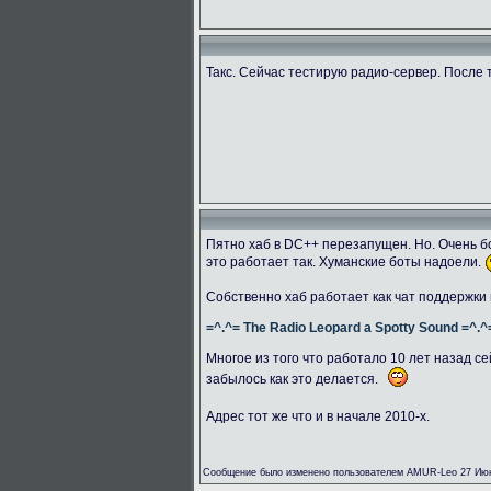
Такс. Сейчас тестирую радио-сервер. После 
Пятно хаб в DC++ перезапущен. Но. Очень бо
это работает так. Хуманские боты надоели.
Собственно хаб работает как чат поддержки
=^.^= The Radio Leopard a Spotty Sound =^.^
Многое из того что работало 10 лет назад се
забылось как это делается.
Адрес тот же что и в начале 2010-х.
Сообщение было изменено пользователем AMUR-Leo 27 Июн