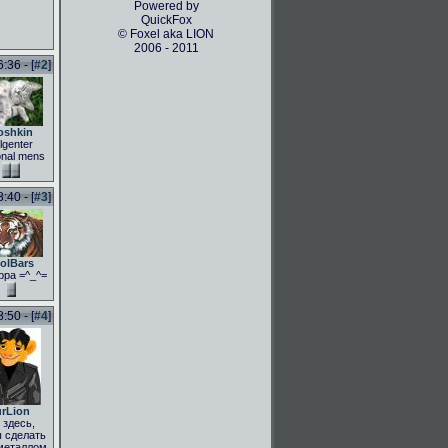
Powered by
QuickFox
© Foxel aka LION
2006 - 2011
36 - [
#2
]
oshkin
lgenter
onal mens
40 - [
#3
]
olBars
рра =^_^=
50 - [
#4
]
rLion
здесь,
 сделать
металлом,