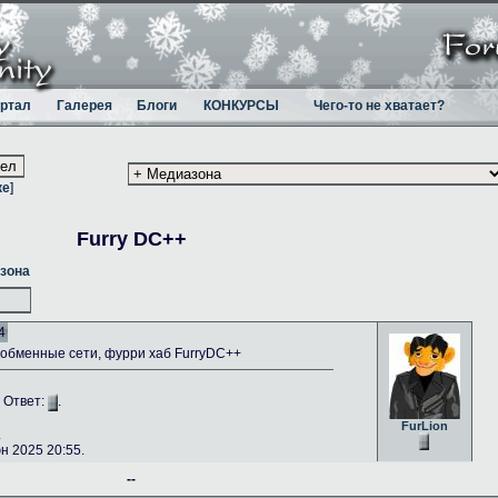
ртал
Галерея
Блоги
КОНКУРСЫ
Чего-то не хватает?
ке
]
Furry DC++
зона
4
бменные сети, фурри хаб FurryDC++
. Ответ:
.
FurLion
.
 2025 20:55.
--