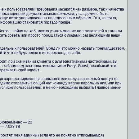
 к пользователям. Требования касаются как размера, так и качества
б, посвященный документальным фильмам, у вас должно быть
чаще всего упорядоченных определенным образом. Это, конечно,
 информацию становится гораздо проще.
бство – зайдя на хаб, можно узнать мнение пользователей о том или
осить совета или просто пообщаться с людьми, разделяющими ваши
тдельных пользователей. Вряд ли это можно назвать преимуществом,
айти что-нибудь новое и интересное для себя.
офт, при скачивании клиента с альтернативными настройками, вы
 с хабаом под альтернативным ником Furry_Guest, незабывайте в
равивать свой клиент;
ко зарегестрированные пользователи получают полный доступ ко
димо отправить в общий чат команду !regme пароль на ник, или при
в списке пользователей, в меню необходимо выбрать Главное меню-
дновременно — 22
— 7.023 TB
 простят меня админы) если что не понятно отписываемся)