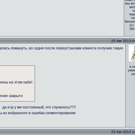
мы вс
мет
ч
чер
че
бескон
(с)
Экс
25 Авг 2013 04
тались ломануть, но седня после переустановки клиента получаю такую
я н
умею
на
нены на этом хабе!.
нение закрыто
да и ip у мя постоянный, что случилось???
бы из избранного и ошибка сегментирования
25 Авг 2013 14