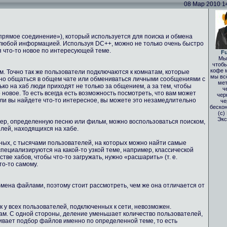
08 Мар 2010 14:
(«прямое соединение»), который используется для поиска и обмена
любой информацией. Используя DC++, можно не только очень быстро
я что-то новое по интересующей теме.
Fu
Мы 
чтобы
кофе 
м. Точно так же пользователи подключаются к комнатам, которые
мы вс
жно общаться в общем чате или обмениваться личными сообщениями с
мет
ько на хаб люди приходят не только за общением, а за тем, чтобы
ч
 новое. То есть всегда есть возможность посмотреть, что вам может
чер
сли вы найдете что-то интересное, вы можете это незамедлительно
че
бескон
(с)
Экс
мер, определенную песню или фильм, можно воспользоваться поиском,
елей, находящихся на хабе.
мных, с тысячами пользователей, на которых можно найти самые
пециализируются на какой-то узкой теме, например, классической
ве хабов, чтобы что-то загружать, нужно «расшарить» (т. е.
то-то самому.
обмена файлами, поэтому стоит рассмотреть, чем же она отличается от
ск у всех пользователей, подключенных к сети, невозможен.
ам. С одной стороны, деление уменьшает количество пользователей,
чивает подбор файлов именно по определенной теме, то есть