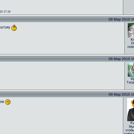
10 17:16
08 Мар 2010 16:
 штуку
K
Di
noti
08 Мар 2010 18:
Dj
Тигр
08 Мар 2010 18:
уем
Fu
Мы 
чтобы
кофе 