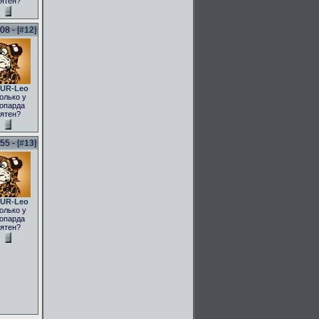
ятен?
8 - [
#12
]
UR-Leo
олько у
опарда
ятен?
5 - [
#13
]
UR-Leo
олько у
опарда
ятен?