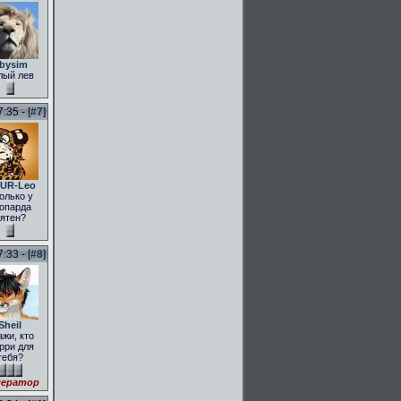
bysim
лый лев
:35 - [
#7
]
UR-Leo
олько у
опарда
ятен?
:33 - [
#8
]
Sheil
ажи, кто
рри для
тебя?
ератор