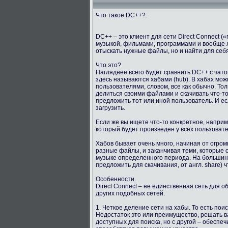
Что такое DC++?:
DC++ – это клиент для сети Direct Connect 
музыкой, фильмами, программами и вообще 
отыскать нужные файлы, но и найти для себ
Что это?
Нагляднее всего будет сравнить DC++ с чато
здесь называются хабами (hub). В хабах мо
пользователями, словом, все как обычно. Тол
делиться своими файлами и скачивать что-то
предложить тот или иной пользователь. И е
загрузить.
Если же вы ищете что-то конкретное, напри
который будет произведен у всех пользоват
Хабов бывает очень много, начиная от огро
разные файлы, и заканчивая теми, которые с
музыке определенного периода. На большинст
предложить для скачивания, от англ. share) ч
Особенности.
Direct Connect – не единственная сеть для 
других подобных сетей.
1. Четкое деление сети на хабы. То есть пои
Недостаток это или преимущество, решать в
доступных для поиска, но с другой – обеспе