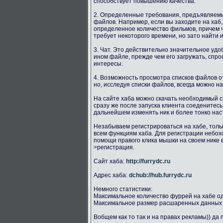
способствует повышению качества.
2. Определенные требования, предъявляемые
файлов. Например, если вы заходите на ха
определенное количество фильмов, причем 
требует некоторого времени, но зато найти
3. Чат. Это действительно значительное удо
ином файле, прежде чем его загружать, спр
интересы.
4. Возможность просмотра списков файлов о
но, исследуя списки файлов, всегда можно н
На сайте хаба можно скачать необходимый с
сразу же после запуска клиента соеденитесь
дальнейшем изменять ник и более тонко наст
Незабываем регистрироваться на хабе, толь
всем функциям хаба. Для регистрации небохо
помощи правого клика мышки на своем нике 
>регистрация.
Сайт хаба:
http://furrydc.ru
Адрес хаба:
dchub://hub.furrydc.ru
Немного статистики:
Максимальное количество фуррей на хабе о
Максимальное размер расшаренных данных 
Вобщем как то так и на правах рекламы)) да