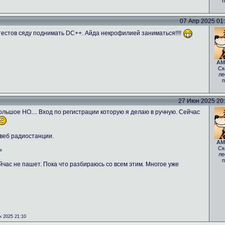
п
07 Апр 2025 01:0
тестов сяду поднимать DC++. Айда некрофилией заниматься!!!!
AM
Ск
ле
п
27 Июн 2025 20:5
льшое НО.... Вход по регистрации которую я делаю в ручную. Сейчас
 веб радиостанции.
AM
Ск
=
ле
п
йчас не пашет. Пока что разбираюсь со всем этим. Многое уже
 2025 21:10