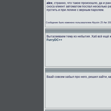
alex
, странно, что такое произошло, да и р
сноса клиент автоматом послал несколько ра
пустить и при логине с верным паролем.
Сообщение было изменено пользователем Abysim 25 Авг 201
Вытаскиваем тему из небытия. Хаб всё ещё 
FurryDC++
Ваай совсем забыл про него, решил зайти, 