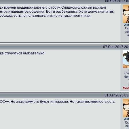
06 Янв 2017 03
 тех времён поддерживают его работу. Слишком сложный вариант
нтов и вариантов общения. Вот и разбежались. Хотя допустим чатик
росадка есть по пользователям, но не такая критичная.
AM
Ск
ле
п
07 Янв 2017 20:1
оже стукнуться обязательно
Ск
фу
Мод
31 Авг 2023 03:
 DC++. Не знаю кому это будет интересно. Но такая возможность есть.
AM
Ск
ле