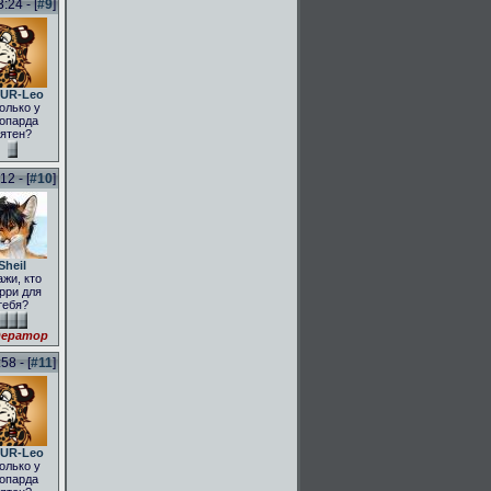
:24 - [
#9
]
UR-Leo
олько у
опарда
ятен?
2 - [
#10
]
Sheil
ажи, кто
рри для
тебя?
ератор
58 - [
#11
]
UR-Leo
олько у
опарда