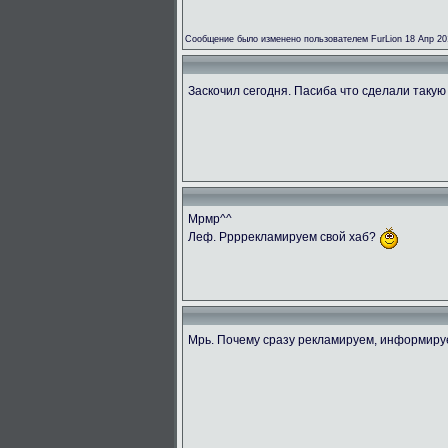
Сообщение было изменено пользователем FurLion 18 Апр 20
Заскочил сегодня. Пасиба что сделали такую
Мрмр^^
Леф. Ррррекламируем свой хаб?
Мрь. Почему сразу рекламируем, информир