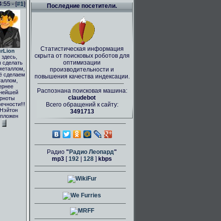
55 - [
#1
]
Последние посетители.
Статистическая информация
rLion
скрыта от поисковых роботов для
здесь,
оптимизации
 сделать
металлом,
производительности и
ё сделаем
повышения качества индексации.
аллом,
ернее
Распознана поисковая машина:
нейшей
claudebot
рноты
ечности!!!
Всего обращений к сайту:
 Нэйтон
3491713
пложен
Радио
"
Радио Леопард
"
mp3
[
192
|
128
]
kbps