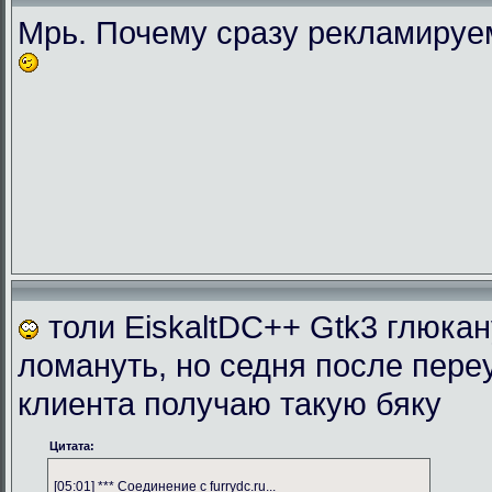
Мрь. Почему сразу рекламиру
толи EiskaltDC++ Gtk3 глюка
ломануть, но седня после пере
клиента получаю такую бяку
Цитата:
[05:01] *** Соединение с furrydc.ru...