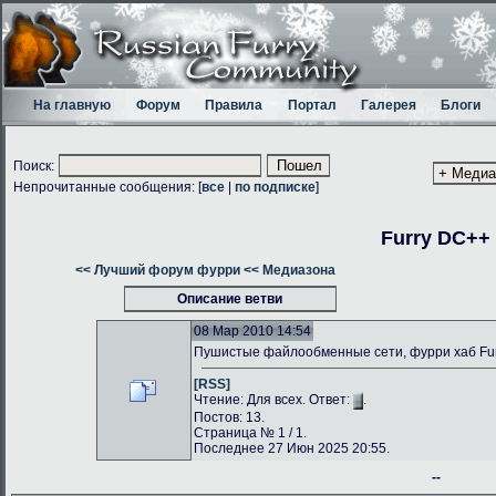
На главную
Форум
Правила
Портал
Галерея
Блоги
Поиск:
Непрочитанные сообщения: [
все
|
по подписке
]
Furry DC++
<< Лучший форум фурри
<< Медиазона
Описание ветви
08 Мар 2010 14:54
Пушистые файлообменные сети, фурри хаб Fu
[RSS]
Чтение: Для всех. Ответ:
.
Постов: 13.
Страница № 1 / 1.
Последнее 27 Июн 2025 20:55.
--