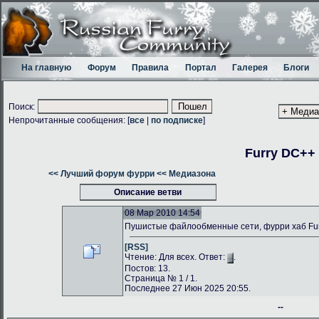
На главную
Форум
Правила
Портал
Галерея
Блоги
Поиск:
Непрочитанные сообщения: [
все
|
по подписке
]
Furry DC++
<< Лучший форум фурри
<< Медиазона
Описание ветви
08 Мар 2010 14:54
Пушистые файлообменные сети, фурри хаб Fu
[RSS]
Чтение: Для всех. Ответ:
.
Постов: 13.
Страница № 1 / 1.
Последнее 27 Июн 2025 20:55.
--