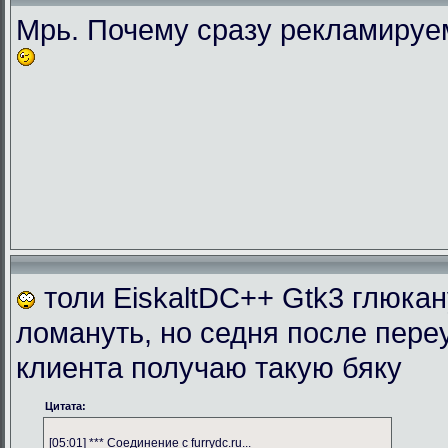
Мрь. Почему сразу рекламиру
толи EiskaltDC++ Gtk3 глюка
ломануть, но седня после пере
клиента получаю такую бяку
Цитата:
[05:01] *** Соединение с furrydc.ru...