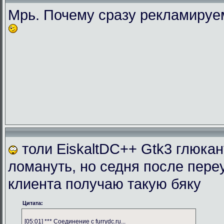
Мрь. Почему сразу рекламиру
толи EiskaltDC++ Gtk3 глюка
ломануть, но седня после пере
клиента получаю такую бяку
Цитата:
[05:01] *** Соединение с furrydc.ru...