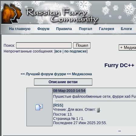
На главную
Форум
Правила
Портал
Галерея
Блоги
Поиск:
Непрочитанные сообщения: [
все
|
по подписке
]
Furry DC++
<< Лучший форум фурри
<< Медиазона
Описание ветви
08 Мар 2010 14:54
Пушистые файлообменные сети, фурри хаб Fu
[RSS]
Чтение: Для всех. Ответ:
.
Постов: 13.
Страница № 1 / 1.
Последнее 27 Июн 2025 20:55.
--