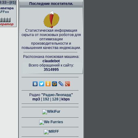
:33 - [
#1
]
Последние посетители.
 аватара
AFFox
ератор
Статистическая информация
скрыта от поисковых роботов для
оптимизации
производительности и
повышения качества индексации.
Распознана поисковая машина:
claudebot
Всего обращений к сайту:
3514995
Радио
"
Радио Леопард
"
mp3
[
192
|
128
]
kbps