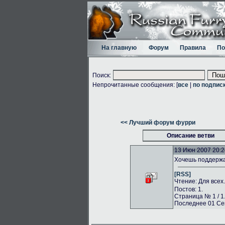
На главную
Форум
Правила
По
Поиск:
Непрочитанные сообщения: [
все
|
по подпис
<< Лучший форум фурри
Описание ветви
13 Июн 2007 20:2
Хочешь поддержа
[RSS]
Чтение: Для всех
Постов: 1.
Страница № 1 / 1
Последнее 01 Сен