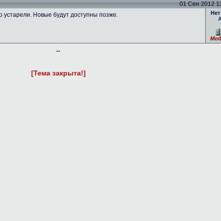
01 Сен 2012 13
Нет
устарели. Новые будут доступны позже.
Мод
--
[Тема закрыта!]