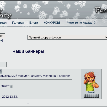
ртал
Галерея
Блоги
КОНКУРСЫ
Чего-то не хватает?
ке
]
Наши баннеры
4
ть любимый форум? Размести у себя наш баннер!
. Ответ:
.
Foxel
.
 2012 13:33.
--