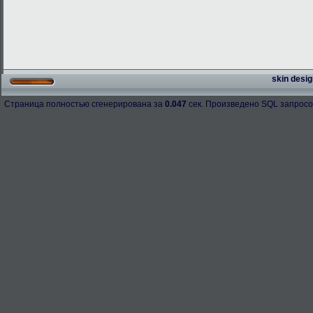
skin desig
Страница полностью сгенерирована за
0.047
сек. Произведено SQL запросо