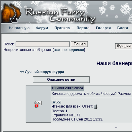
На главную
Форум
Правила
Портал
Галерея
Блоги
Поиск:
Непрочитанные сообщения: [
все
|
по подписке
]
Наши банне
<< Лучший форум фурри
Описание ветви
13 Июн 2007 20:24
Хочешь поддержать любимый форум? Размести
[RSS]
Чтение: Для всех. Ответ:
.
Постов: 1.
Страница № 1 / 1.
Последнее 01 Сен 2012 13:33.
--