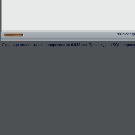
skin desig
Страница полностью сгенерирована за
0.038
сек. Произведено SQL запросо