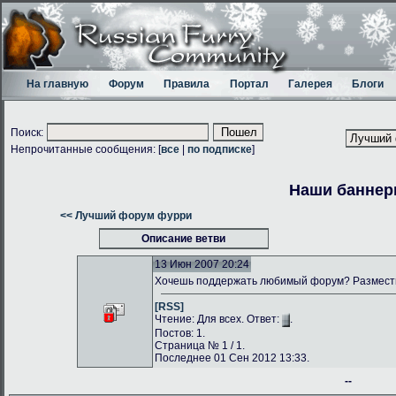
На главную
Форум
Правила
Портал
Галерея
Блоги
Поиск:
Непрочитанные сообщения: [
все
|
по подписке
]
Наши банне
<< Лучший форум фурри
Описание ветви
13 Июн 2007 20:24
Хочешь поддержать любимый форум? Размести
[RSS]
Чтение: Для всех. Ответ:
.
Постов: 1.
Страница № 1 / 1.
Последнее 01 Сен 2012 13:33.
--