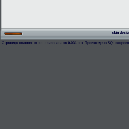
skin desig
Страница полностью сгенерирована за
0.031
сек. Произведено SQL запросо