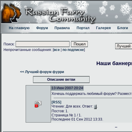
На главную
Форум
Правила
Портал
Галерея
Блоги
Поиск:
Непрочитанные сообщения: [
все
|
по подписке
]
Наши банне
<< Лучший форум фурри
Описание ветви
13 Июн 2007 20:24
Хочешь поддержать любимый форум? Размести
[RSS]
Чтение: Для всех. Ответ:
.
Постов: 1.
Страница № 1 / 1.
Последнее 01 Сен 2012 13:33.
--