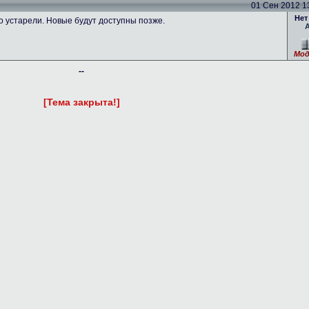
01 Сен 2012 13
Нет
устарели. Новые будут доступны позже.
Мод
--
[Тема закрыта!]