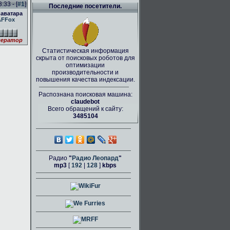
:33 - [
#1
]
Последние посетители.
 аватара
AFFox
ератор
Статистическая информация
скрыта от поисковых роботов для
оптимизации
производительности и
повышения качества индексации.
Распознана поисковая машина:
claudebot
Всего обращений к сайту:
3485104
Радио
"
Радио Леопард
"
mp3
[
192
|
128
]
kbps