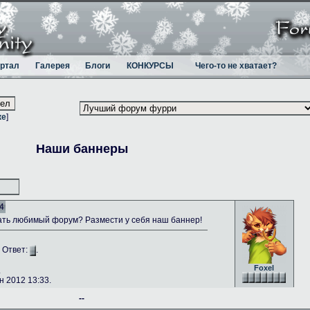
ртал
Галерея
Блоги
КОНКУРСЫ
Чего-то не хватает?
ке
]
Наши баннеры
4
ть любимый форум? Размести у себя наш баннер!
. Ответ:
.
Foxel
.
 2012 13:33.
--