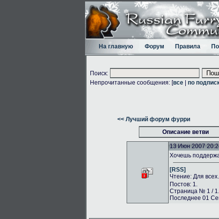
На главную
Форум
Правила
По
Поиск:
Непрочитанные сообщения: [
все
|
по подпис
<< Лучший форум фурри
Описание ветви
13 Июн 2007 20:2
Хочешь поддержа
[RSS]
Чтение: Для всех
Постов: 1.
Страница № 1 / 1
Последнее 01 Сен