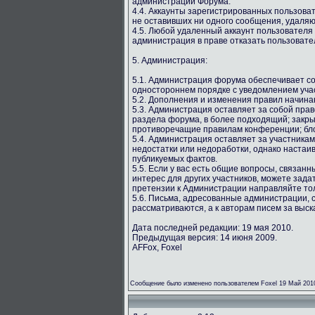
администрации Форума.
4.4. Аккаунты зарегистрированных пользова
не оставивших ни одного сообщения, удаляю
4.5. Любой удаленный аккаунт пользователя
администрация в праве отказать пользовате
5. Администрация:
5.1. Администрация форума обеспечивает со
одностороннем порядке с уведомлением учас
5.2. Дополнения и изменения правил начина
5.3. Администрация оставляет за собой пра
раздела форума, в более подходящий; закр
противоречащие правилам конференции; бло
5.4. Администрация оставляет за участника
недостатки или недоработки, однако настаи
публикуемых фактов.
5.5. Если у вас есть общие вопросы, связан
интерес для других участников, можете зада
претензии к Администрации направляйте то
5.6. Письма, адресованные администрации, 
рассматриваются, а к авторам писем за выс
Дата последней редакции: 19 мая 2010.
Предыдущая версия: 14 июня 2009.
AFFox, Foxel
Сообщение было изменено пользователем Foxel 19 Май 201