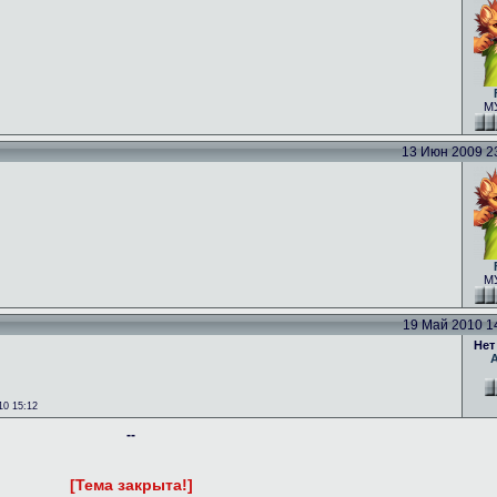
МУ
13 Июн 2009 23:
МУ
19 Май 2010 14:
Нет
0 15:12
--
[Тема закрыта!]