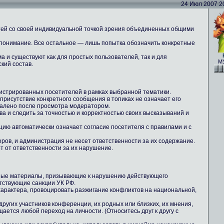
24 Июл 2007 20:
тей со своей индивидуальной точкой зрения объединенных общими
 понимание. Все остальное — лишь попытка обозначить конкретные
 и существуют как для простых пользователей, так и для
МУ
кий состав.
истрированных посетителей в рамках выбранной тематики.
 присутствие конкретного сообщения в топиках не означает его
далено после просмотра модератором.
ова и следить за точностью и корректностью своих высказываний и
цию автоматически означает согласие посетителя с правилами и с
ров, и администрация не несет ответственности за их содержание.
т от ответственности за их нарушение.
ные материалы, призывающие к нарушению действующего
тствующие санкции УК РФ.
 характера, провоцировать разжигание конфликтов на национальной,
других участников конференции, их родных или близких, их мнения,
ается любой переход на личности. (Относитесь друг к другу с