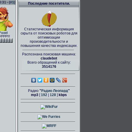
31 - [
#1
]
Последние посетители.
Статистическая информация
Foxel
скрыта от поисковых роботов для
РРР!!!
оптимизации
производительности и
повышения качества индексации.
Распознана поисковая машина:
claudebot
Всего обращений к сайту:
3514176
Радио
"
Радио Леопард
"
mp3
[
192
|
128
]
kbps