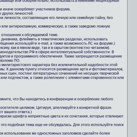
зывающе или оскорбительно, использовать в никнейме нецензурные
.
ли иначе оскорбляют участников форума.
е других личностей.
ни личности, составляющие его личную или семейную тайну, без
 или антирекламную, коммерческую, а также заведомо ложную
е отношения к обсуждаемой теме.
о дневника, флеймить в тематических разделах, использовать
общения используйте e-mail, а также возможность ЛС на форуме.)
ику, как в явном виде, так и в скрытом (контекстно читаемом).
конодательство РФ в сфере интеллектуальной собственности. В
дуктов и программного обеспечения. Также запрещается размещение
 взлома ПО.
 милитаристского характера без исключительной надобности этой
ы. К данному пункту относится размещение арта и фотоматериалов,
ных сцен, постинг литературных сочинений не несущих творческой
 или подтекстом, а также ролеплеинг с элементами откровенности или
Помните, что Вы находитесь в конференции и оскорбление любого
осетителя целиком. Цитируя, апеллируйте к конкретной фразе.
т вашего ответа.)
 окраски шрифта неприятные цвета и их сочетания, которые отвлекают
 что подобная тема еще не обсуждалась. Для этого используйте поиск
При использовании же односложных заголовков сделайте более