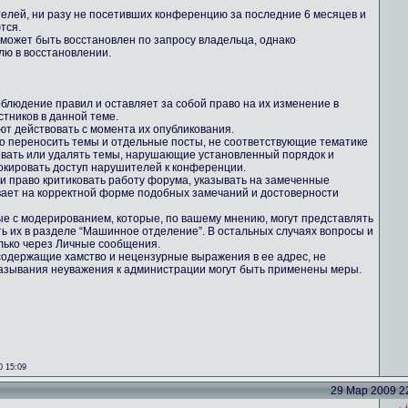
телей, ни разу не посетивших конференцию за последние 6 месяцев и
тся.
 может быть восстановлен по запросу владельца, однако
лю в восстановлении.
блюдение правил и оставляет за собой право на их изменение в
тников в данной теме.
ют действовать с момента их опубликования.
во переносить темы и отдельные посты, не соответствующие тематике
ывать или удалять темы, нарушающие установленный порядок и
кировать доступ нарушителей к конференции.
ми право критиковать работу форума, указывать на замеченные
вает на корректной форме подобных замечаний и достоверности
ные с модерированием, которые, по вашему мнению, могут представлять
ть их в разделе “Машинное отделение”. В остальных случаях вопросы и
лько через Личные сообщения.
содержащие хамство и нецензурные выражения в ее адрес, не
казывания неуважения к администрации могут быть применены меры.
0 15:09
29 Мар 2009 22: