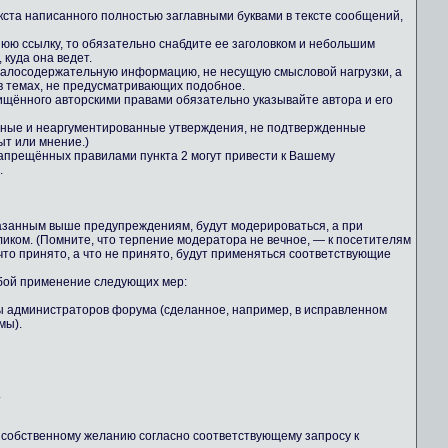
екста написанного полностью заглавными буквами в тексте сообщений,
юю ссылку, то обязательно снабдите ее заголовком и небольшим
куда она ведет.
 малосодержательную информацию, не несущую смысловой нагрузки, а
 темах, не предусматривающих подобное.
ищённого авторскими правами обязательно указывайте автора и его
льные и неаргументированные утверждения, не подтвержденные
ыт или мнение.)
апрещённых правилами пункта 2 могут привести к Вашему
.
казанным выше предупреждениям, будут модерироваться, а при
иком. (Помните, что терпение модератора не вечное, — к посетителям
то принято, а что не принято, будут применяться соответствующие
обой применение следующих мер:
ны администраторов форума (сделанное, например, в исправленном
мы).
.
о собственному желанию согласно соответствующему запросу к