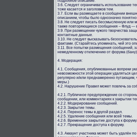
подробное описание.
3.6. Следует ограничивать использование т
тоже касается и заголовков тем.
3.7. Если вы размещаете в сообщении внешн
описанием, чтобы было однозначно понятно, 
3.8. Не следует писать бессмысленную или
также повторяющиеся сообщения – Флуд — в
3.9. При размещении чужого творчества защ
контактные данные.
3.10. Не следует высказывать безосновате
фактами. (Старайтесь упоминать, чей это оп
3.11. Все попытки размещения сообщений, з
немедленному отключению от форума (бану)
4. Модерация:
4.1. Сообщения, опубликованные вопреки у
невозможности этой операции удаляться цел
регулярно и/или преднамеренно путающим, ч
меры.)
4.2. Нарушение Правил может повлечь за с
4.2.1. Публичное предупреждение со сторо
сообщении, или комментариях к закрытии те
4.2.2. Модерирование сообщений.
4.2.3. Закрытие темы.
4.2.4. Перенос темы в другой раздел.
4.2.5. Удаление сообщения или всей темы.
4.2.6. Временное закрытие доступа к форуму
4.2.7. Прекращение доступа к форуму.
4.3. Аккаунт участника может быть удалён п