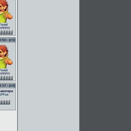
Foxel
РРР!!!
50 - [
#3
]
Foxel
РРР!!!
37 - [
#4
]
 аватара
AFFox