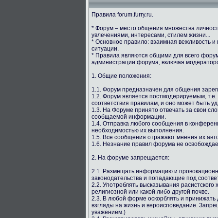
Правила forum.furry.ru.
* Форум – место общения множества личнос
увлечениями, интересами, стилем жизни...
* Основное правило: взаимная вежливость и
ситуации.
* Правила являются общими для всего форума
администрации форума, включая модераторс
1. Общие положения:
1.1. Форум предназначен для общения зарег
1.2. Форум является постмодерируемым, т.е.
соответствия правилам, и оно может быть у
1.3. На Форуме принято отвечать за свои сл
сообщаемой информации.
1.4. Отправка любого сообщения в конферен
необходимостью их выполнения.
1.5. Все сообщения отражают мнения их авто
1.6. Незнание правил форума не освобождае
2. На форуме запрещается:
2.1. Размещать информацию и провокацион
законодательства и попадающие под соотве
2.2. Употреблять высказывания расистского
религиозной или какой либо другой почве.
2.3. В любой форме оскорблять и принижать 
взгляды на жизнь и вероисповедание. Запрещ
уважением.)