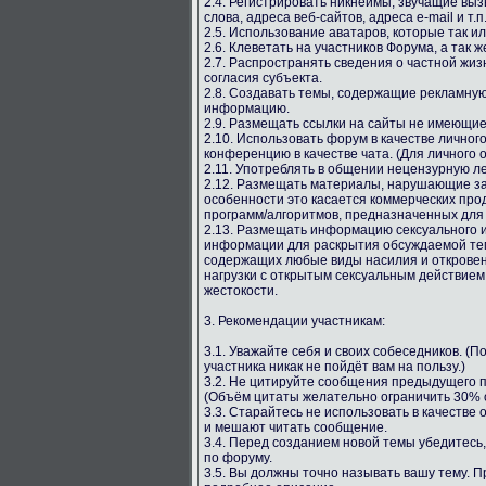
2.4. Регистрировать никнеймы, звучащие вы
слова, адреса веб-сайтов, адреса e-mail и т.п
2.5. Использование аватаров, которые так и
2.6. Клеветать на участников Форума, а так ж
2.7. Распространять сведения о частной жиз
согласия субъекта.
2.8. Создавать темы, содержащие рекламную
информацию.
2.9. Размещать ссылки на сайты не имеющи
2.10. Использовать форум в качестве личног
конференцию в качестве чата. (Для личного 
2.11. Употреблять в общении нецензурную лекс
2.12. Размещать материалы, нарушающие за
особенности это касается коммерческих про
программ/алгоритмов, предназначенных для
2.13. Размещать информацию сексуального и
информации для раскрытия обсуждаемой тем
содержащих любые виды насилия и откровен
нагрузки с открытым сексуальным действием
жестокости.
3. Рекомендации участникам:
3.1. Уважайте себя и своих собеседников. (
участника никак не пойдёт вам на пользу.)
3.2. Не цитируйте сообщения предыдущего п
(Объём цитаты желательно ограничить 30% о
3.3. Старайтесь не использовать в качестве
и мешают читать сообщение.
3.4. Перед созданием новой темы убедитесь,
по форуму.
3.5. Вы должны точно называть вашу тему. 