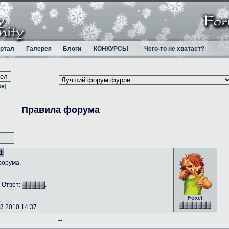
ртал
Галерея
Блоги
КОНКУРСЫ
Чего-то не хватает?
ке
]
Правила форума
1
форума.
. Ответ:
.
Foxel
.
 2010 14:37.
--