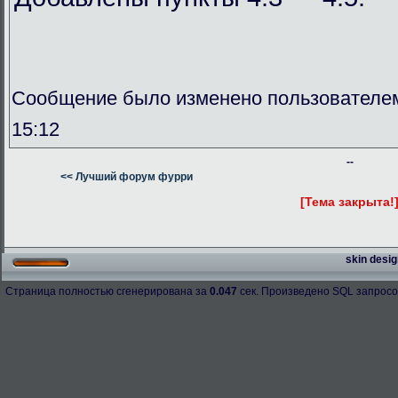
Сообщение было изменено пользователем
15:12
--
<< Лучший форум фурри
[Тема закрыта!
skin desig
Страница полностью сгенерирована за
0.047
сек. Произведено SQL запросо