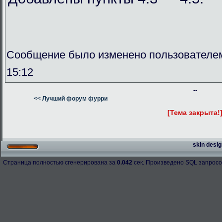
Сообщение было изменено пользователем
15:12
--
<< Лучший форум фурри
[Тема закрыта!
skin desig
Страница полностью сгенерирована за
0.042
сек. Произведено SQL запросо