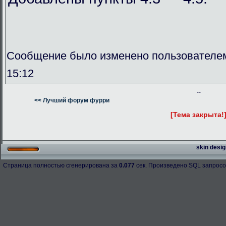
Сообщение было изменено пользователем
15:12
--
<< Лучший форум фурри
[Тема закрыта!
skin desig
Страница полностью сгенерирована за
0.077
сек. Произведено SQL запросо