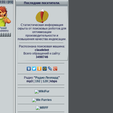
31 - [
#1
]
Последние посетители.
Статистическая информация
Foxel
скрыта от поисковых роботов для
РРР!!!
оптимизации
производительности и
повышения качества индексации.
Распознана поисковая машина:
claudebot
Всего обращений к сайту:
3498746
Радио
"
Радио Леопард
"
mp3
[
192
|
128
]
kbps