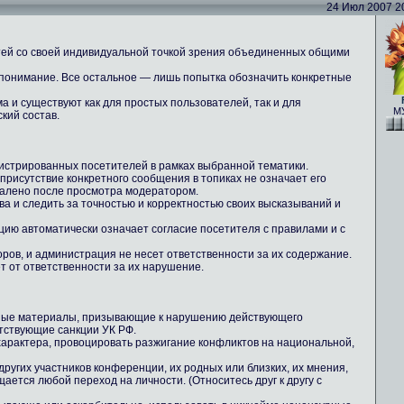
24 Июл 2007 20:
тей со своей индивидуальной точкой зрения объединенных общими
 понимание. Все остальное — лишь попытка обозначить конкретные
 и существуют как для простых пользователей, так и для
МУ
кий состав.
истрированных посетителей в рамках выбранной тематики.
 присутствие конкретного сообщения в топиках не означает его
далено после просмотра модератором.
ова и следить за точностью и корректностью своих высказываний и
цию автоматически означает согласие посетителя с правилами и с
ров, и администрация не несет ответственности за их содержание.
т от ответственности за их нарушение.
ные материалы, призывающие к нарушению действующего
тствующие санкции УК РФ.
 характера, провоцировать разжигание конфликтов на национальной,
других участников конференции, их родных или близких, их мнения,
ается любой переход на личности. (Относитесь друг к другу с