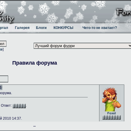
ртал
Галерея
Блоги
КОНКУРСЫ
Чего-то не хватает?
ке
]
Правила форума
1
форума.
. Ответ:
.
Foxel
.
 2010 14:37.
--