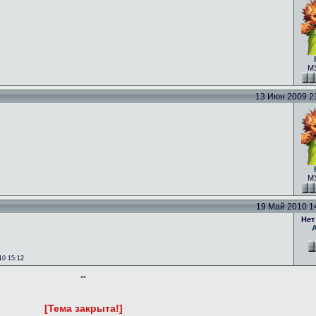
МУ
13 Июн 2009 23:
МУ
19 Май 2010 14:
Нет
0 15:12
--
[Тема закрыта!]