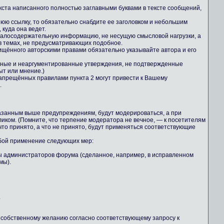
екста написанного полностью заглавными буквами в тексте сообщений,
юю ссылку, то обязательно снабдите ее заголовком и небольшим
куда она ведет.
 малосодержательную информацию, не несущую смысловой нагрузки, а
 темах, не предусматривающих подобное.
ищённого авторскими правами обязательно указывайте автора и его
льные и неаргументированные утверждения, не подтвержденные
ыт или мнение.)
апрещённых правилами пункта 2 могут привести к Вашему
.
казанным выше предупреждениям, будут модерироваться, а при
иком. (Помните, что терпение модератора не вечное, — к посетителям
то принято, а что не принято, будут применяться соответствующие
обой применение следующих мер:
ны администраторов форума (сделанное, например, в исправленном
мы).
.
о собственному желанию согласно соответствующему запросу к