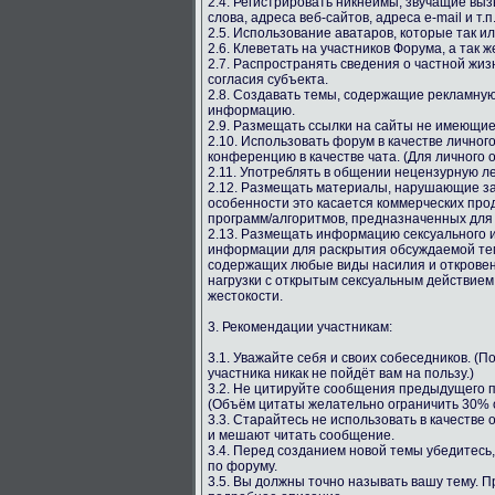
2.4. Регистрировать никнеймы, звучащие вы
слова, адреса веб-сайтов, адреса e-mail и т.п
2.5. Использование аватаров, которые так и
2.6. Клеветать на участников Форума, а так ж
2.7. Распространять сведения о частной жиз
согласия субъекта.
2.8. Создавать темы, содержащие рекламную
информацию.
2.9. Размещать ссылки на сайты не имеющи
2.10. Использовать форум в качестве личног
конференцию в качестве чата. (Для личного 
2.11. Употреблять в общении нецензурную лекс
2.12. Размещать материалы, нарушающие за
особенности это касается коммерческих про
программ/алгоритмов, предназначенных для
2.13. Размещать информацию сексуального и
информации для раскрытия обсуждаемой тем
содержащих любые виды насилия и откровен
нагрузки с открытым сексуальным действием
жестокости.
3. Рекомендации участникам:
3.1. Уважайте себя и своих собеседников. (
участника никак не пойдёт вам на пользу.)
3.2. Не цитируйте сообщения предыдущего п
(Объём цитаты желательно ограничить 30% о
3.3. Старайтесь не использовать в качестве
и мешают читать сообщение.
3.4. Перед созданием новой темы убедитесь,
по форуму.
3.5. Вы должны точно называть вашу тему. 