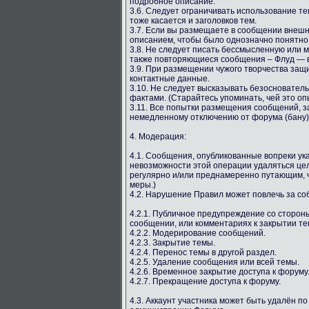
подробное описание.
3.6. Следует ограничивать использование т
тоже касается и заголовков тем.
3.7. Если вы размещаете в сообщении внешн
описанием, чтобы было однозначно понятно, 
3.8. Не следует писать бессмысленную или
также повторяющиеся сообщения – Флуд — в
3.9. При размещении чужого творчества защ
контактные данные.
3.10. Не следует высказывать безосновате
фактами. (Старайтесь упоминать, чей это оп
3.11. Все попытки размещения сообщений, з
немедленному отключению от форума (бану)
4. Модерация:
4.1. Сообщения, опубликованные вопреки у
невозможности этой операции удаляться цел
регулярно и/или преднамеренно путающим, ч
меры.)
4.2. Нарушение Правил может повлечь за с
4.2.1. Публичное предупреждение со сторо
сообщении, или комментариях к закрытии те
4.2.2. Модерирование сообщений.
4.2.3. Закрытие темы.
4.2.4. Перенос темы в другой раздел.
4.2.5. Удаление сообщения или всей темы.
4.2.6. Временное закрытие доступа к форуму
4.2.7. Прекращение доступа к форуму.
4.3. Аккаунт участника может быть удалён п