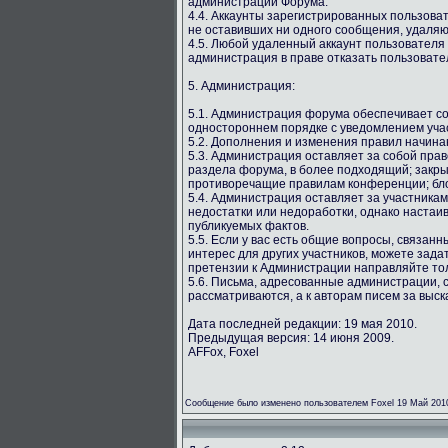
администрации Форума.
4.4. Аккаунты зарегистрированных пользова
не оставивших ни одного сообщения, удаляю
4.5. Любой удаленный аккаунт пользователя
администрация в праве отказать пользовате
5. Администрация:
5.1. Администрация форума обеспечивает со
одностороннем порядке с уведомлением учас
5.2. Дополнения и изменения правил начина
5.3. Администрация оставляет за собой пра
раздела форума, в более подходящий; закр
противоречащие правилам конференции; бло
5.4. Администрация оставляет за участника
недостатки или недоработки, однако настаи
публикуемых фактов.
5.5. Если у вас есть общие вопросы, связан
интерес для других участников, можете зада
претензии к Администрации направляйте то
5.6. Письма, адресованные администрации, 
рассматриваются, а к авторам писем за выс
Дата последней редакции: 19 мая 2010.
Предыдущая версия: 14 июня 2009.
AFFox, Foxel
Сообщение было изменено пользователем Foxel 19 Май 201