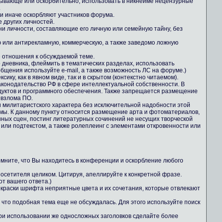
зывающе или оскорбительно, использовать в никнейме нецензурные
.
ли иначе оскорбляют участников форума.
е других личностей.
ни личности, составляющие его личную или семейную тайну, без
 или антирекламную, коммерческую, а также заведомо ложную
е отношения к обсуждаемой теме.
о дневника, флеймить в тематических разделах, использовать
общения используйте e-mail, а также возможность ЛС на форуме.)
ику, как в явном виде, так и в скрытом (контекстно читаемом).
конодательство РФ в сфере интеллектуальной собственности. В
дуктов и программного обеспечения. Также запрещается размещение
 взлома ПО.
 милитаристского характера без исключительной надобности этой
ы. К данному пункту относится размещение арта и фотоматериалов,
ных сцен, постинг литературных сочинений не несущих творческой
 или подтекстом, а также ролеплеинг с элементами откровенности или
Помните, что Вы находитесь в конференции и оскорбление любого
осетителя целиком. Цитируя, апеллируйте к конкретной фразе.
т вашего ответа.)
 окраски шрифта неприятные цвета и их сочетания, которые отвлекают
 что подобная тема еще не обсуждалась. Для этого используйте поиск
При использовании же односложных заголовков сделайте более