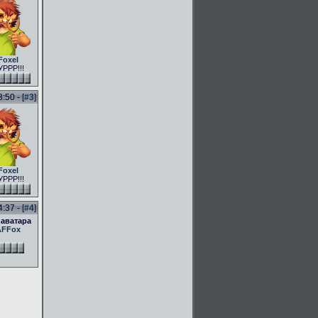
Foxel
РРР!!!
50 - [
#3
]
Foxel
РРР!!!
37 - [
#4
]
 аватара
AFFox