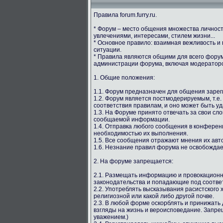
Правила forum.furry.ru.
* Форум – место общения множества личнос
увлечениями, интересами, стилем жизни...
* Основное правило: взаимная вежливость и
ситуации.
* Правила являются общими для всего форума
администрации форума, включая модераторс
1. Общие положения:
1.1. Форум предназначен для общения зарег
1.2. Форум является постмодерируемым, т.е.
соответствия правилам, и оно может быть у
1.3. На Форуме принято отвечать за свои сл
сообщаемой информации.
1.4. Отправка любого сообщения в конферен
необходимостью их выполнения.
1.5. Все сообщения отражают мнения их авто
1.6. Незнание правил форума не освобождае
2. На форуме запрещается:
2.1. Размещать информацию и провокацион
законодательства и попадающие под соотве
2.2. Употреблять высказывания расистского
религиозной или какой либо другой почве.
2.3. В любой форме оскорблять и принижать 
взгляды на жизнь и вероисповедание. Запрещ
уважением.)