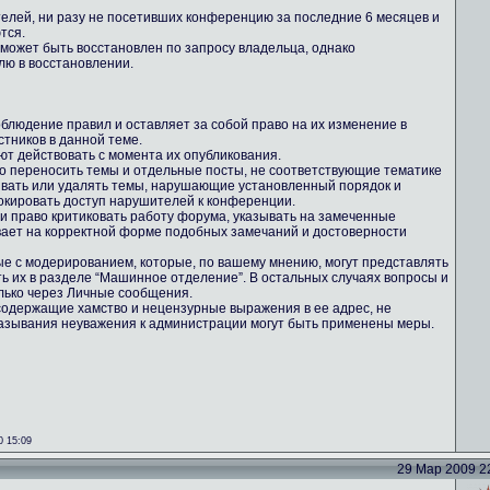
телей, ни разу не посетивших конференцию за последние 6 месяцев и
тся.
 может быть восстановлен по запросу владельца, однако
лю в восстановлении.
блюдение правил и оставляет за собой право на их изменение в
тников в данной теме.
ют действовать с момента их опубликования.
во переносить темы и отдельные посты, не соответствующие тематике
ывать или удалять темы, нарушающие установленный порядок и
кировать доступ нарушителей к конференции.
ми право критиковать работу форума, указывать на замеченные
вает на корректной форме подобных замечаний и достоверности
ные с модерированием, которые, по вашему мнению, могут представлять
ть их в разделе “Машинное отделение”. В остальных случаях вопросы и
лько через Личные сообщения.
содержащие хамство и нецензурные выражения в ее адрес, не
казывания неуважения к администрации могут быть применены меры.
0 15:09
29 Мар 2009 22: