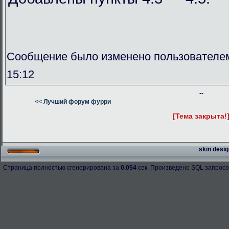
Сообщение было изменено пользователем
15:12
--
<< Лучший форум фурри
[Тема закрыта!
skin desig
Страница полностью сгенерирована за
0.054
сек. Произведено SQL запросо