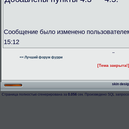
Сообщение было изменено пользователем
15:12
--
<< Лучший форум фурри
[Тема закрыта!
skin desig
Страница полностью сгенерирована за
0.056
сек. Произведено SQL запросо