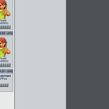
Foxel
РРР!!!
50 - [
#3
]
Foxel
РРР!!!
37 - [
#4
]
 аватара
AFFox