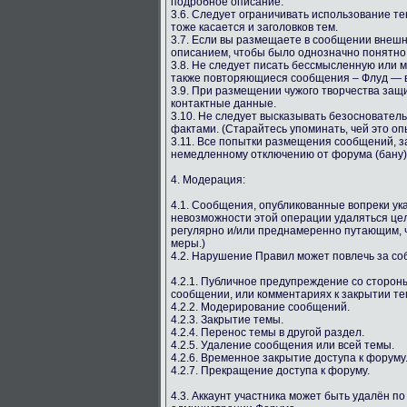
подробное описание.
3.6. Следует ограничивать использование т
тоже касается и заголовков тем.
3.7. Если вы размещаете в сообщении внешн
описанием, чтобы было однозначно понятно, 
3.8. Не следует писать бессмысленную или
также повторяющиеся сообщения – Флуд — в
3.9. При размещении чужого творчества защ
контактные данные.
3.10. Не следует высказывать безосновате
фактами. (Старайтесь упоминать, чей это оп
3.11. Все попытки размещения сообщений, з
немедленному отключению от форума (бану)
4. Модерация:
4.1. Сообщения, опубликованные вопреки у
невозможности этой операции удаляться цел
регулярно и/или преднамеренно путающим, ч
меры.)
4.2. Нарушение Правил может повлечь за с
4.2.1. Публичное предупреждение со сторо
сообщении, или комментариях к закрытии те
4.2.2. Модерирование сообщений.
4.2.3. Закрытие темы.
4.2.4. Перенос темы в другой раздел.
4.2.5. Удаление сообщения или всей темы.
4.2.6. Временное закрытие доступа к форуму
4.2.7. Прекращение доступа к форуму.
4.3. Аккаунт участника может быть удалён п