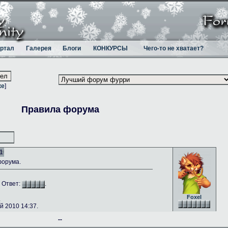
ртал
Галерея
Блоги
КОНКУРСЫ
Чего-то не хватает?
ке
]
Правила форума
1
форума.
. Ответ:
.
Foxel
.
 2010 14:37.
--