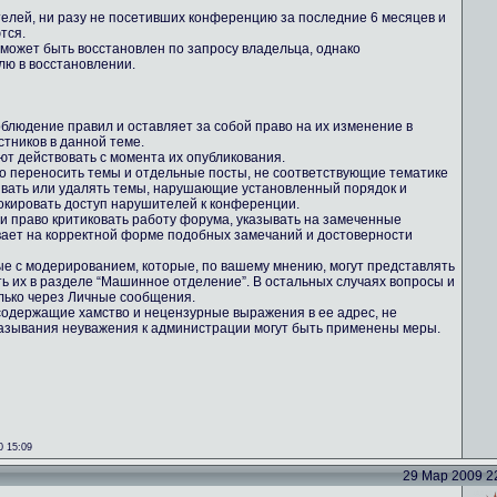
телей, ни разу не посетивших конференцию за последние 6 месяцев и
тся.
 может быть восстановлен по запросу владельца, однако
лю в восстановлении.
блюдение правил и оставляет за собой право на их изменение в
тников в данной теме.
ют действовать с момента их опубликования.
во переносить темы и отдельные посты, не соответствующие тематике
ывать или удалять темы, нарушающие установленный порядок и
кировать доступ нарушителей к конференции.
ми право критиковать работу форума, указывать на замеченные
вает на корректной форме подобных замечаний и достоверности
ные с модерированием, которые, по вашему мнению, могут представлять
ть их в разделе “Машинное отделение”. В остальных случаях вопросы и
лько через Личные сообщения.
содержащие хамство и нецензурные выражения в ее адрес, не
казывания неуважения к администрации могут быть применены меры.
0 15:09
29 Мар 2009 22: