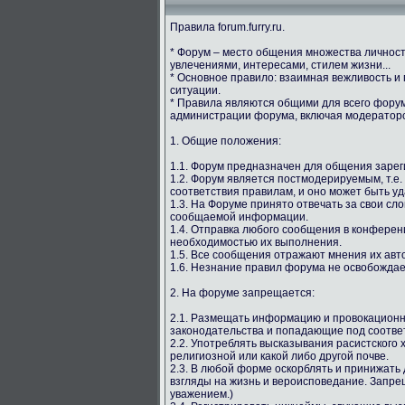
Правила forum.furry.ru.
* Форум – место общения множества личнос
увлечениями, интересами, стилем жизни...
* Основное правило: взаимная вежливость и
ситуации.
* Правила являются общими для всего форума
администрации форума, включая модераторс
1. Общие положения:
1.1. Форум предназначен для общения зарег
1.2. Форум является постмодерируемым, т.е.
соответствия правилам, и оно может быть у
1.3. На Форуме принято отвечать за свои сл
сообщаемой информации.
1.4. Отправка любого сообщения в конферен
необходимостью их выполнения.
1.5. Все сообщения отражают мнения их авто
1.6. Незнание правил форума не освобождае
2. На форуме запрещается:
2.1. Размещать информацию и провокацион
законодательства и попадающие под соотве
2.2. Употреблять высказывания расистского
религиозной или какой либо другой почве.
2.3. В любой форме оскорблять и принижать 
взгляды на жизнь и вероисповедание. Запрещ
уважением.)