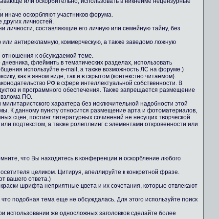
зывающе или оскорбительно, использовать в никнейме нецензурные
.
ли иначе оскорбляют участников форума.
е других личностей.
ни личности, составляющие его личную или семейную тайну, без
 или антирекламную, коммерческую, а также заведомо ложную
е отношения к обсуждаемой теме.
о дневника, флеймить в тематических разделах, использовать
общения используйте e-mail, а также возможность ЛС на форуме.)
ику, как в явном виде, так и в скрытом (контекстно читаемом).
конодательство РФ в сфере интеллектуальной собственности. В
дуктов и программного обеспечения. Также запрещается размещение
 взлома ПО.
 милитаристского характера без исключительной надобности этой
ы. К данному пункту относится размещение арта и фотоматериалов,
ных сцен, постинг литературных сочинений не несущих творческой
 или подтекстом, а также ролеплеинг с элементами откровенности или
Помните, что Вы находитесь в конференции и оскорбление любого
осетителя целиком. Цитируя, апеллируйте к конкретной фразе.
т вашего ответа.)
 окраски шрифта неприятные цвета и их сочетания, которые отвлекают
 что подобная тема еще не обсуждалась. Для этого используйте поиск
При использовании же односложных заголовков сделайте более