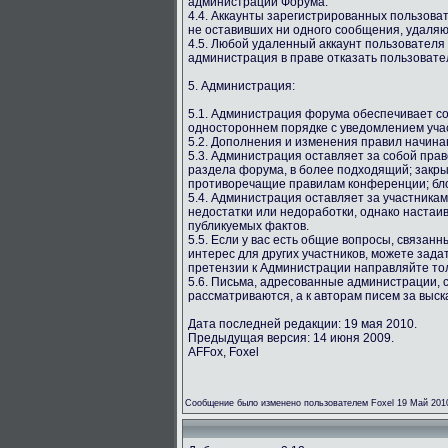
администрации Форума.
4.4. Аккаунты зарегистрированных пользова
не оставивших ни одного сообщения, удаляю
4.5. Любой удаленный аккаунт пользователя
администрация в праве отказать пользовате
5. Администрация:
5.1. Администрация форума обеспечивает со
одностороннем порядке с уведомлением учас
5.2. Дополнения и изменения правил начина
5.3. Администрация оставляет за собой пра
раздела форума, в более подходящий; закр
противоречащие правилам конференции; бло
5.4. Администрация оставляет за участника
недостатки или недоработки, однако настаи
публикуемых фактов.
5.5. Если у вас есть общие вопросы, связан
интерес для других участников, можете зада
претензии к Администрации направляйте то
5.6. Письма, адресованные администрации, 
рассматриваются, а к авторам писем за выс
Дата последней редакции: 19 мая 2010.
Предыдущая версия: 14 июня 2009.
AFFox, Foxel
Сообщение было изменено пользователем Foxel 19 Май 201