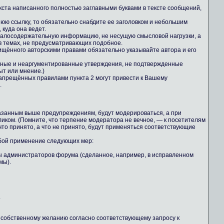
екста написанного полностью заглавными буквами в тексте сообщений,
юю ссылку, то обязательно снабдите ее заголовком и небольшим
куда она ведет.
 малосодержательную информацию, не несущую смысловой нагрузки, а
 темах, не предусматривающих подобное.
ищённого авторскими правами обязательно указывайте автора и его
льные и неаргументированные утверждения, не подтвержденные
ыт или мнение.)
апрещённых правилами пункта 2 могут привести к Вашему
.
казанным выше предупреждениям, будут модерироваться, а при
иком. (Помните, что терпение модератора не вечное, — к посетителям
то принято, а что не принято, будут применяться соответствующие
обой применение следующих мер:
ны администраторов форума (сделанное, например, в исправленном
мы).
.
о собственному желанию согласно соответствующему запросу к