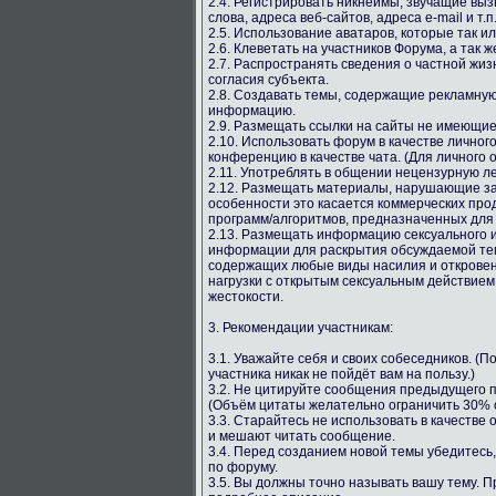
2.4. Регистрировать никнеймы, звучащие вы
слова, адреса веб-сайтов, адреса e-mail и т.п
2.5. Использование аватаров, которые так и
2.6. Клеветать на участников Форума, а так ж
2.7. Распространять сведения о частной жиз
согласия субъекта.
2.8. Создавать темы, содержащие рекламную
информацию.
2.9. Размещать ссылки на сайты не имеющи
2.10. Использовать форум в качестве личног
конференцию в качестве чата. (Для личного 
2.11. Употреблять в общении нецензурную лекс
2.12. Размещать материалы, нарушающие за
особенности это касается коммерческих про
программ/алгоритмов, предназначенных для
2.13. Размещать информацию сексуального и
информации для раскрытия обсуждаемой тем
содержащих любые виды насилия и откровен
нагрузки с открытым сексуальным действием
жестокости.
3. Рекомендации участникам:
3.1. Уважайте себя и своих собеседников. (
участника никак не пойдёт вам на пользу.)
3.2. Не цитируйте сообщения предыдущего п
(Объём цитаты желательно ограничить 30% о
3.3. Старайтесь не использовать в качестве
и мешают читать сообщение.
3.4. Перед созданием новой темы убедитесь,
по форуму.
3.5. Вы должны точно называть вашу тему. 