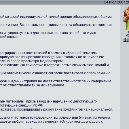
24 Июл 2007 20:
тей со своей индивидуальной точкой зрения объединенных общими
 понимание. Все остальное — лишь попытка обозначить конкретные
 и существуют как для простых пользователей, так и для
МУ
кий состав.
истрированных посетителей в рамках выбранной тематики.
 присутствие конкретного сообщения в топиках не означает его
далено после просмотра модератором.
ова и следить за точностью и корректностью своих высказываний и
цию автоматически означает согласие посетителя с правилами и с
ров, и администрация не несет ответственности за их содержание.
т от ответственности за их нарушение.
ные материалы, призывающие к нарушению действующего
тствующие санкции УК РФ.
 характера, провоцировать разжигание конфликтов на национальной,
других участников конференции, их родных или близких, их мнения,
ается любой переход на личности. (Относитесь друг к другу с