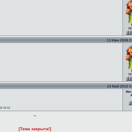
МУ
13 Июн 2009 23:
МУ
19 Май 2010 14:
Нет
0 15:12
--
[Тема закрыта!]