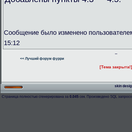
Сообщение было изменено пользователем
15:12
--
<< Лучший форум фурри
[Тема закрыта!
skin desig
Страница полностью сгенерирована за
0.045
сек. Произведено SQL запросо