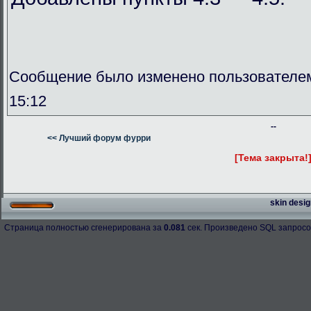
Сообщение было изменено пользователем
15:12
--
<< Лучший форум фурри
[Тема закрыта!
skin desig
Страница полностью сгенерирована за
0.081
сек. Произведено SQL запросо