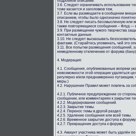
подробное описание.
3.6. Следует ограничивать использование т
тоже касается и заголовков тем.
3.7. Если вы размещаете в сообщении внешн
описанием, чтобы было однозначно понятно, 
3.8. Не следует писать бессмысленную или
также повторяющиеся сообщения – Флуд — в
3.9. При размещении чужого творчества защ
контактные данные.
3.10. Не следует высказывать безосновате
фактами. (Старайтесь упоминать, чей это оп
3.11. Все попытки размещения сообщений, з
немедленному отключению от форума (бану)
4. Модерация:
4.1. Сообщения, опубликованные вопреки у
невозможности этой операции удаляться цел
регулярно и/или преднамеренно путающим, ч
меры.)
4.2. Нарушение Правил может повлечь за с
4.2.1. Публичное предупреждение со сторо
сообщении, или комментариях к закрытии те
4.2.2. Модерирование сообщений.
4.2.3. Закрытие темы.
4.2.4. Перенос темы в другой раздел.
4.2.5. Удаление сообщения или всей темы.
4.2.6. Временное закрытие доступа к форуму
4.2.7. Прекращение доступа к форуму.
4.3. Аккаунт участника может быть удалён п