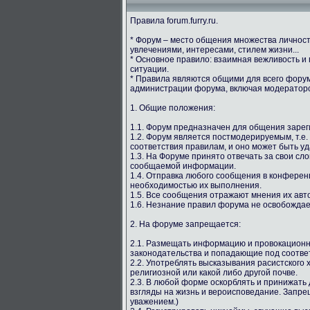
Правила forum.furry.ru.
* Форум – место общения множества личнос
увлечениями, интересами, стилем жизни...
* Основное правило: взаимная вежливость и
ситуации.
* Правила являются общими для всего форума
администрации форума, включая модераторс
1. Общие положения:
1.1. Форум предназначен для общения зарег
1.2. Форум является постмодерируемым, т.е.
соответствия правилам, и оно может быть у
1.3. На Форуме принято отвечать за свои сл
сообщаемой информации.
1.4. Отправка любого сообщения в конферен
необходимостью их выполнения.
1.5. Все сообщения отражают мнения их авто
1.6. Незнание правил форума не освобождае
2. На форуме запрещается:
2.1. Размещать информацию и провокацион
законодательства и попадающие под соотве
2.2. Употреблять высказывания расистского
религиозной или какой либо другой почве.
2.3. В любой форме оскорблять и принижать 
взгляды на жизнь и вероисповедание. Запрещ
уважением.)