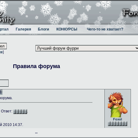
ртал
Галерея
Блоги
КОНКУРСЫ
Чего-то не хватает?
ке
]
Правила форума
1
форума.
. Ответ:
.
Foxel
.
 2010 14:37.
--