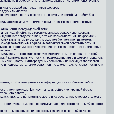
зывающе или оскорбительно, использовать в никнейме нецензурные
.
ли иначе оскорбляют участников форума.
е других личностей.
ни личности, составляющие его личную или семейную тайну, без
 или антирекламную, коммерческую, а также заведомо ложную
е отношения к обсуждаемой теме.
о дневника, флеймить в тематических разделах, использовать
общения используйте e-mail, а также возможность ЛС на форуме.)
ику, как в явном виде, так и в скрытом (контекстно читаемом).
конодательство РФ в сфере интеллектуальной собственности. В
дуктов и программного обеспечения. Также запрещается размещение
 взлома ПО.
 милитаристского характера без исключительной надобности этой
ы. К данному пункту относится размещение арта и фотоматериалов,
ных сцен, постинг литературных сочинений не несущих творческой
 или подтекстом, а также ролеплеинг с элементами откровенности или
Помните, что Вы находитесь в конференции и оскорбление любого
осетителя целиком. Цитируя, апеллируйте к конкретной фразе.
т вашего ответа.)
 окраски шрифта неприятные цвета и их сочетания, которые отвлекают
 что подобная тема еще не обсуждалась. Для этого используйте поиск
При использовании же односложных заголовков сделайте более