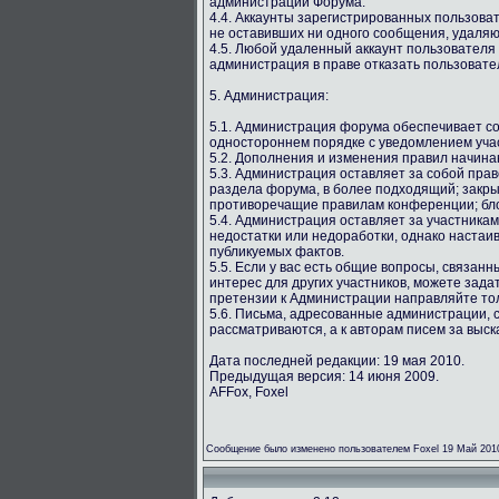
администрации Форума.
4.4. Аккаунты зарегистрированных пользова
не оставивших ни одного сообщения, удаляю
4.5. Любой удаленный аккаунт пользователя
администрация в праве отказать пользовате
5. Администрация:
5.1. Администрация форума обеспечивает со
одностороннем порядке с уведомлением учас
5.2. Дополнения и изменения правил начина
5.3. Администрация оставляет за собой пра
раздела форума, в более подходящий; закр
противоречащие правилам конференции; бло
5.4. Администрация оставляет за участника
недостатки или недоработки, однако настаи
публикуемых фактов.
5.5. Если у вас есть общие вопросы, связан
интерес для других участников, можете зада
претензии к Администрации направляйте то
5.6. Письма, адресованные администрации, 
рассматриваются, а к авторам писем за выс
Дата последней редакции: 19 мая 2010.
Предыдущая версия: 14 июня 2009.
AFFox, Foxel
Сообщение было изменено пользователем Foxel 19 Май 201