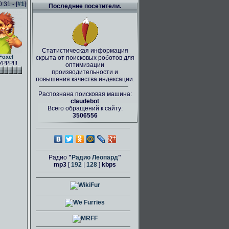
31 - [
#1
]
Последние посетители.
Статистическая информация
Foxel
скрыта от поисковых роботов для
РРР!!!
оптимизации
производительности и
повышения качества индексации.
Распознана поисковая машина:
claudebot
Всего обращений к сайту:
3506556
Радио
"
Радио Леопард
"
mp3
[
192
|
128
]
kbps