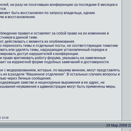
телей, ни разу не посетивших конференцию за последние 6 месяцев и
тся.
 может быть восстановлен по запросу владельца, однако
лю в восстановлении.
блюдение правил и оставляет за собой право на их изменение в
тников в данной теме.
ют действовать с момента их опубликования.
во переносить темы и отдельные посты, не соответствующие тематике
ывать или удалять темы, нарушающие установленный порядок и
кировать доступ нарушителей к конференции.
ми право критиковать работу форума, указывать на замеченные
вает на корректной форме подобных замечаний и достоверности
ные с модерированием, которые, по вашему мнению, могут представлять
ть их в разделе “Машинное отделение”. В остальных случаях вопросы и
лько через Личные сообщения.
содержащие хамство и нецензурные выражения в ее адрес, не
казывания неуважения к администрации могут быть применены меры.
0 15:09
29 Мар 2009 22: