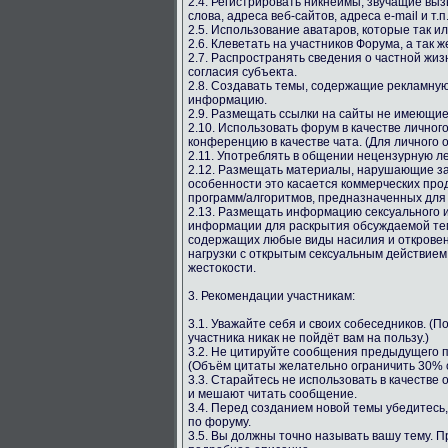
2.4. Регистрировать никнеймы, звучащие вы
слова, адреса веб-сайтов, адреса e-mail и т.п
2.5. Использование аватаров, которые так и
2.6. Клеветать на участников Форума, а так ж
2.7. Распространять сведения о частной жиз
согласия субъекта.
2.8. Создавать темы, содержащие рекламную
информацию.
2.9. Размещать ссылки на сайты не имеющи
2.10. Использовать форум в качестве личног
конференцию в качестве чата. (Для личного 
2.11. Употреблять в общении нецензурную лекс
2.12. Размещать материалы, нарушающие за
особенности это касается коммерческих про
программ/алгоритмов, предназначенных для
2.13. Размещать информацию сексуального и
информации для раскрытия обсуждаемой тем
содержащих любые виды насилия и откровен
нагрузки с открытым сексуальным действием
жестокости.
3. Рекомендации участникам:
3.1. Уважайте себя и своих собеседников. (
участника никак не пойдёт вам на пользу.)
3.2. Не цитируйте сообщения предыдущего п
(Объём цитаты желательно ограничить 30% о
3.3. Старайтесь не использовать в качестве
и мешают читать сообщение.
3.4. Перед созданием новой темы убедитесь,
по форуму.
3.5. Вы должны точно называть вашу тему. 