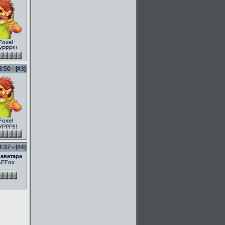
Foxel
РРР!!!
50 - [
#3
]
Foxel
РРР!!!
37 - [
#4
]
 аватара
AFFox