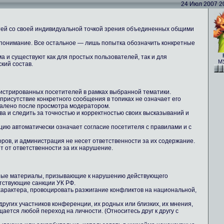
24 Июл 2007 20:
тей со своей индивидуальной точкой зрения объединенных общими
 понимание. Все остальное — лишь попытка обозначить конкретные
 и существуют как для простых пользователей, так и для
МУ
кий состав.
истрированных посетителей в рамках выбранной тематики.
 присутствие конкретного сообщения в топиках не означает его
далено после просмотра модератором.
ова и следить за точностью и корректностью своих высказываний и
цию автоматически означает согласие посетителя с правилами и с
ров, и администрация не несет ответственности за их содержание.
т от ответственности за их нарушение.
ные материалы, призывающие к нарушению действующего
тствующие санкции УК РФ.
 характера, провоцировать разжигание конфликтов на национальной,
других участников конференции, их родных или близких, их мнения,
ается любой переход на личности. (Относитесь друг к другу с