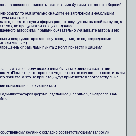
екста написанного полностью заглавными буквами в тексте сообщений,
юю ссылку, то обязательно снабдите ее заголовком и небольшим
куда она ведет.
 малосодержательную информацию, не несущую смысловой нагрузки, а
 темах, не предусматривающих подобное.
ищённого авторскими правами обязательно указывайте автора и его
льные и неаргументированные утверждения, не подтвержденные
ыт или мнение.)
апрещённых правилами пункта 2 могут привести к Вашему
.
казанным выше предупреждениям, будут модерироваться, а при
иком. (Помните, что терпение модератора не вечное, — к посетителям
то принято, а что не принято, будут применяться соответствующие
обой применение следующих мер:
ны администраторов форума (сделанное, например, в исправленном
мы).
.
о собственному желанию согласно соответствующему запросу к