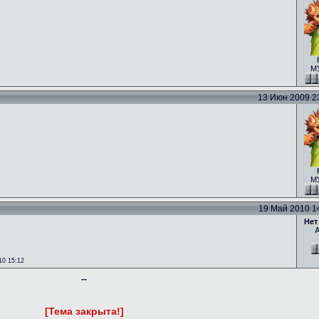
МУ
13 Июн 2009 23:
МУ
19 Май 2010 14:
Нет
0 15:12
--
[Тема закрыта!]