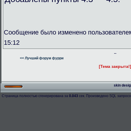
Сообщение было изменено пользователем
15:12
--
<< Лучший форум фурри
[Тема закрыта!
skin desig
Страница полностью сгенерирована за
0.043
сек. Произведено SQL запросо