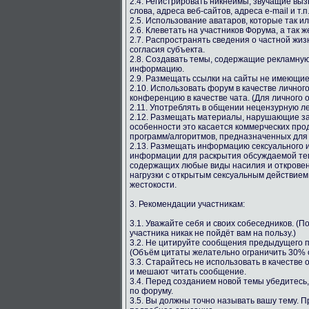
2.4. Регистрировать никнеймы, звучащие вы
слова, адреса веб-сайтов, адреса e-mail и т.п
2.5. Использование аватаров, которые так и
2.6. Клеветать на участников Форума, а так ж
2.7. Распространять сведения о частной жиз
согласия субъекта.
2.8. Создавать темы, содержащие рекламную
информацию.
2.9. Размещать ссылки на сайты не имеющи
2.10. Использовать форум в качестве личног
конференцию в качестве чата. (Для личного 
2.11. Употреблять в общении нецензурную лекс
2.12. Размещать материалы, нарушающие за
особенности это касается коммерческих про
программ/алгоритмов, предназначенных для
2.13. Размещать информацию сексуального и
информации для раскрытия обсуждаемой тем
содержащих любые виды насилия и откровен
нагрузки с открытым сексуальным действием
жестокости.
3. Рекомендации участникам:
3.1. Уважайте себя и своих собеседников. (
участника никак не пойдёт вам на пользу.)
3.2. Не цитируйте сообщения предыдущего п
(Объём цитаты желательно ограничить 30% о
3.3. Старайтесь не использовать в качестве
и мешают читать сообщение.
3.4. Перед созданием новой темы убедитесь,
по форуму.
3.5. Вы должны точно называть вашу тему. 