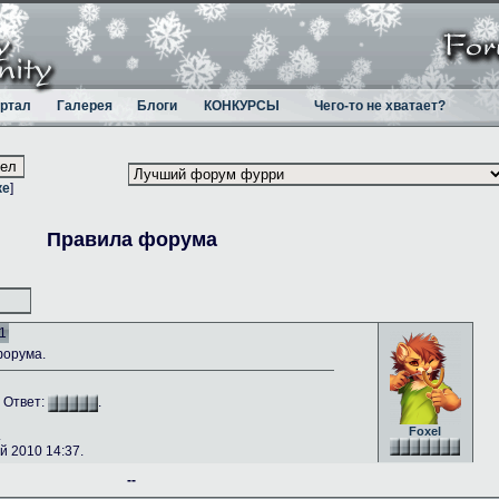
ртал
Галерея
Блоги
КОНКУРСЫ
Чего-то не хватает?
ке
]
Правила форума
1
форума.
. Ответ:
.
Foxel
.
 2010 14:37.
--