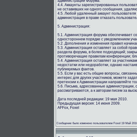
администрации Форума.
4.4. Аккаунты зарегистрированных пользова
не оставивших ни одного сообщения, удаляю
4.5. Любой удаленный аккаунт пользователя
администрация в праве отказать пользовате
5. Администрация:
5.1. Администрация форума обеспечивает со
одностороннем порядке с уведомлением учас
5.2. Дополнения и изменения правил начина
5.3. Администрация оставляет за собой пра
раздела форума, в более подходящий; закр
противоречащие правилам конференции; бло
5.4. Администрация оставляет за участника
недостатки или недоработки, однако настаи
публикуемых фактов.
5.5. Если у вас есть общие вопросы, связан
интерес для других участников, можете зада
претензии к Администрации направляйте то
5.6. Письма, адресованные администрации, 
рассматриваются, а к авторам писем за выс
Дата последней редакции: 19 мая 2010.
Предыдущая версия: 14 июня 2009.
AFFox, Foxel
Сообщение было изменено пользователем Foxel 19 Май 201