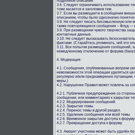
подробное описание.
3.6. Следует ограничивать использование т
тоже касается и заголовков тем.
3.7. Если вы размещаете в сообщении внешн
описанием, чтобы было однозначно понятно, 
3.8. Не следует писать бессмысленную или
также повторяющиеся сообщения – Флуд — в
3.9. При размещении чужого творчества защ
контактные данные.
3.10. Не следует высказывать безосновате
фактами. (Старайтесь упоминать, чей это оп
3.11. Все попытки размещения сообщений, з
немедленному отключению от форума (бану)
4. Модерация:
4.1. Сообщения, опубликованные вопреки у
невозможности этой операции удаляться цел
регулярно и/или преднамеренно путающим, ч
меры.)
4.2. Нарушение Правил может повлечь за с
4.2.1. Публичное предупреждение со сторо
сообщении, или комментариях к закрытии те
4.2.2. Модерирование сообщений.
4.2.3. Закрытие темы.
4.2.4. Перенос темы в другой раздел.
4.2.5. Удаление сообщения или всей темы.
4.2.6. Временное закрытие доступа к форуму
4.2.7. Прекращение доступа к форуму.
4.3. Аккаунт участника может быть удалён п