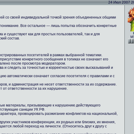
24 Июл 2007 20:
тей со своей индивидуальной точкой зрения объединенных общими
 понимание. Все остальное — лишь попытка обозначить конкретные
 и существуют как для простых пользователей, так и для
МУ
кий состав.
истрированных посетителей в рамках выбранной тематики.
 присутствие конкретного сообщения в топиках не означает его
далено после просмотра модератором.
ова и следить за точностью и корректностью своих высказываний и
цию автоматически означает согласие посетителя с правилами и с
ров, и администрация не несет ответственности за их содержание.
т от ответственности за их нарушение.
ные материалы, призывающие к нарушению действующего
тствующие санкции УК РФ.
 характера, провоцировать разжигание конфликтов на национальной,
других участников конференции, их родных или близких, их мнения,
ается любой переход на личности. (Относитесь друг к другу с