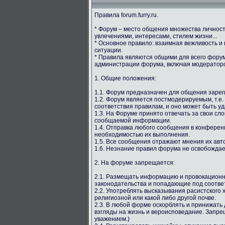
Правила forum.furry.ru.
* Форум – место общения множества личнос
увлечениями, интересами, стилем жизни...
* Основное правило: взаимная вежливость и
ситуации.
* Правила являются общими для всего форума
администрации форума, включая модераторс
1. Общие положения:
1.1. Форум предназначен для общения зарег
1.2. Форум является постмодерируемым, т.е.
соответствия правилам, и оно может быть у
1.3. На Форуме принято отвечать за свои сл
сообщаемой информации.
1.4. Отправка любого сообщения в конферен
необходимостью их выполнения.
1.5. Все сообщения отражают мнения их авто
1.6. Незнание правил форума не освобождае
2. На форуме запрещается:
2.1. Размещать информацию и провокацион
законодательства и попадающие под соотве
2.2. Употреблять высказывания расистского
религиозной или какой либо другой почве.
2.3. В любой форме оскорблять и принижать 
взгляды на жизнь и вероисповедание. Запрещ
уважением.)