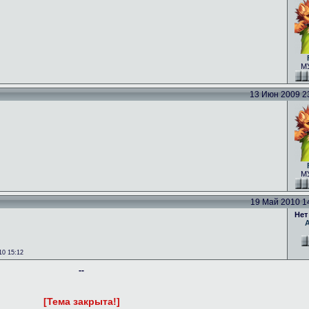
МУ
13 Июн 2009 23:
МУ
19 Май 2010 14:
Нет
0 15:12
--
[Тема закрыта!]