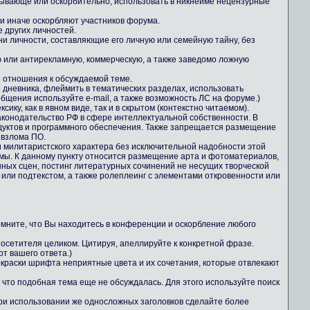
зывающе или оскорбительно, использовать в никнейме нецензурные
.
ли иначе оскорбляют участников форума.
е других личностей.
ни личности, составляющие его личную или семейную тайну, без
 или антирекламную, коммерческую, а также заведомо ложную
е отношения к обсуждаемой теме.
о дневника, флеймить в тематических разделах, использовать
общения используйте e-mail, а также возможность ЛС на форуме.)
ику, как в явном виде, так и в скрытом (контекстно читаемом).
конодательство РФ в сфере интеллектуальной собственности. В
дуктов и программного обеспечения. Также запрещается размещение
 взлома ПО.
 милитаристского характера без исключительной надобности этой
ы. К данному пункту относится размещение арта и фотоматериалов,
ных сцен, постинг литературных сочинений не несущих творческой
 или подтекстом, а также ролеплеинг с элементами откровенности или
Помните, что Вы находитесь в конференции и оскорбление любого
осетителя целиком. Цитируя, апеллируйте к конкретной фразе.
т вашего ответа.)
 окраски шрифта неприятные цвета и их сочетания, которые отвлекают
 что подобная тема еще не обсуждалась. Для этого используйте поиск
При использовании же односложных заголовков сделайте более