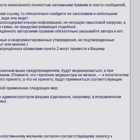
екста написанного полностью заглавными буквами в тексте сообщений,
юю ссылку, то обязательно снабдите ее заголовком и небольшим
куда она ведет.
 малосодержательную информацию, не несущую смысловой нагрузки, а
 темах, не предусматривающих подобное.
ищённого авторскими правами обязательно указывайте автора и его
льные и неаргументированные утверждения, не подтвержденные
ыт или мнение.)
апрещённых правилами пункта 2 могут привести к Вашему
.
казанным выше предупреждениям, будут модерироваться, а при
иком. (Помните, что терпение модератора не вечное, — к посетителям
то принято, а что не принято, будут применяться соответствующие
обой применение следующих мер:
ны администраторов форума (сделанное, например, в исправленном
мы).
.
о собственному желанию согласно соответствующему запросу к