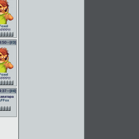
Foxel
РРР!!!
50 - [
#3
]
Foxel
РРР!!!
37 - [
#4
]
 аватара
AFFox