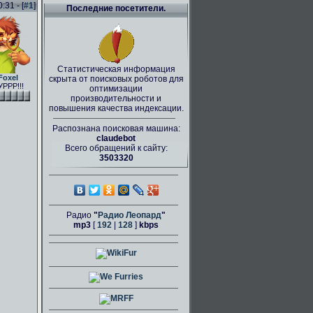
31 - [
#1
]
Последние посетители.
Статистическая информация
Foxel
скрыта от поисковых роботов для
РРР!!!
оптимизации
производительности и
повышения качества индексации.
Распознана поисковая машина:
claudebot
Всего обращений к сайту:
3503320
Радио
"
Радио Леопард
"
mp3
[
192
|
128
]
kbps