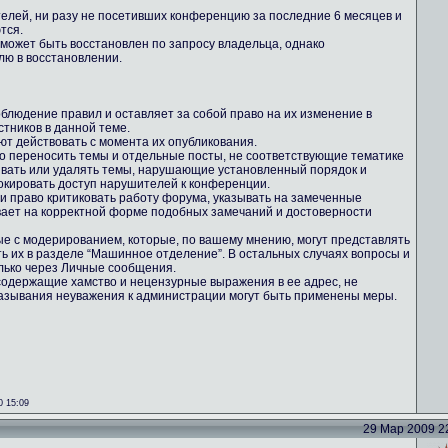
телей, ни разу не посетивших конференцию за последние 6 месяцев и
тся.
 может быть восстановлен по запросу владельца, однако
лю в восстановлении.
блюдение правил и оставляет за собой право на их изменение в
тников в данной теме.
ют действовать с момента их опубликования.
во переносить темы и отдельные посты, не соответствующие тематике
ывать или удалять темы, нарушающие установленный порядок и
кировать доступ нарушителей к конференции.
ми право критиковать работу форума, указывать на замеченные
вает на корректной форме подобных замечаний и достоверности
ные с модерированием, которые, по вашему мнению, могут представлять
ть их в разделе “Машинное отделение”. В остальных случаях вопросы и
лько через Личные сообщения.
содержащие хамство и нецензурные выражения в ее адрес, не
казывания неуважения к администрации могут быть применены меры.
0 15:09
29 Мар 2009 22: