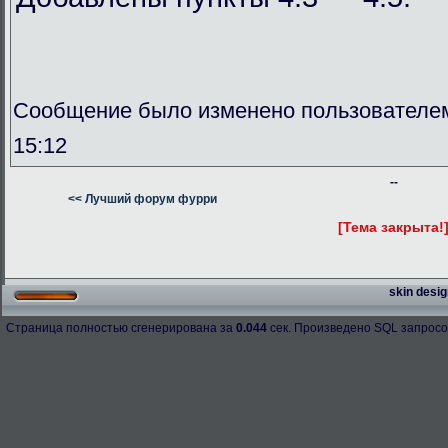
Сообщение было изменено пользователем
15:12
--
<< Лучший форум фурри
[Тема закрыта!
skin desig
Страница полностью сгенерирована за
0.044
сек. Произведено SQL запросо