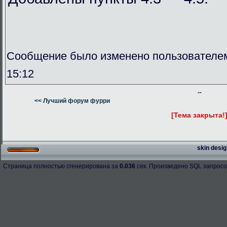
Сообщение было изменено пользователем
15:12
--
<< Лучший форум фурри
[Тема закрыта!
skin desig
Страница полностью сгенерирована за
0.036
сек. Произведено SQL запросо