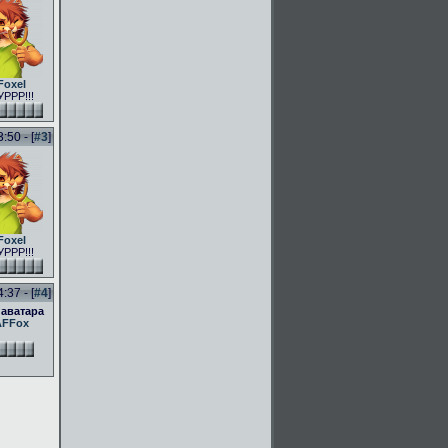
Foxel
РРР!!!
50 - [
#3
]
Foxel
РРР!!!
37 - [
#4
]
 аватара
AFFox