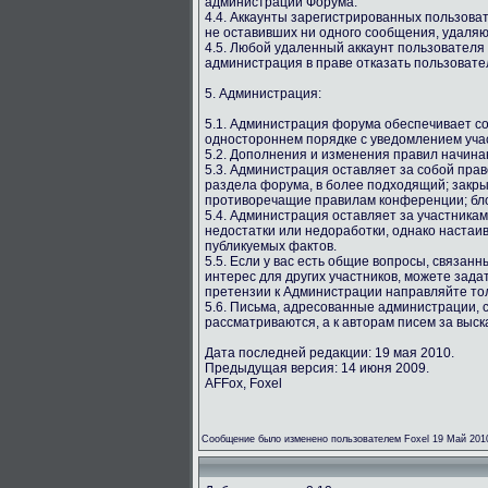
администрации Форума.
4.4. Аккаунты зарегистрированных пользова
не оставивших ни одного сообщения, удаляю
4.5. Любой удаленный аккаунт пользователя
администрация в праве отказать пользовате
5. Администрация:
5.1. Администрация форума обеспечивает со
одностороннем порядке с уведомлением учас
5.2. Дополнения и изменения правил начина
5.3. Администрация оставляет за собой пра
раздела форума, в более подходящий; закр
противоречащие правилам конференции; бло
5.4. Администрация оставляет за участника
недостатки или недоработки, однако настаи
публикуемых фактов.
5.5. Если у вас есть общие вопросы, связан
интерес для других участников, можете зада
претензии к Администрации направляйте то
5.6. Письма, адресованные администрации, 
рассматриваются, а к авторам писем за выс
Дата последней редакции: 19 мая 2010.
Предыдущая версия: 14 июня 2009.
AFFox, Foxel
Сообщение было изменено пользователем Foxel 19 Май 201