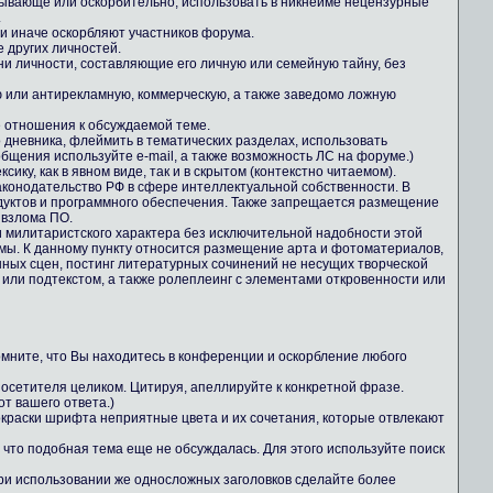
зывающе или оскорбительно, использовать в никнейме нецензурные
.
ли иначе оскорбляют участников форума.
е других личностей.
ни личности, составляющие его личную или семейную тайну, без
 или антирекламную, коммерческую, а также заведомо ложную
е отношения к обсуждаемой теме.
о дневника, флеймить в тематических разделах, использовать
общения используйте e-mail, а также возможность ЛС на форуме.)
ику, как в явном виде, так и в скрытом (контекстно читаемом).
конодательство РФ в сфере интеллектуальной собственности. В
дуктов и программного обеспечения. Также запрещается размещение
 взлома ПО.
 милитаристского характера без исключительной надобности этой
ы. К данному пункту относится размещение арта и фотоматериалов,
ных сцен, постинг литературных сочинений не несущих творческой
 или подтекстом, а также ролеплеинг с элементами откровенности или
Помните, что Вы находитесь в конференции и оскорбление любого
осетителя целиком. Цитируя, апеллируйте к конкретной фразе.
т вашего ответа.)
 окраски шрифта неприятные цвета и их сочетания, которые отвлекают
 что подобная тема еще не обсуждалась. Для этого используйте поиск
При использовании же односложных заголовков сделайте более