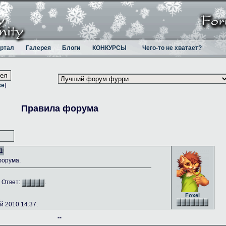
ртал
Галерея
Блоги
КОНКУРСЫ
Чего-то не хватает?
ке
]
Правила форума
1
форума.
. Ответ:
.
Foxel
.
 2010 14:37.
--