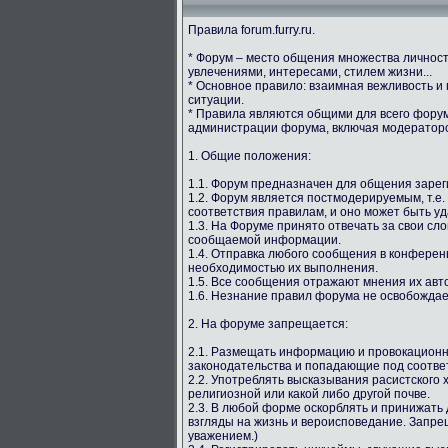
Правила forum.furry.ru.
* Форум – место общения множества личнос
увлечениями, интересами, стилем жизни...
* Основное правило: взаимная вежливость и
ситуации.
* Правила являются общими для всего форума
администрации форума, включая модераторс
1. Общие положения:
1.1. Форум предназначен для общения зарег
1.2. Форум является постмодерируемым, т.е.
соответствия правилам, и оно может быть у
1.3. На Форуме принято отвечать за свои сл
сообщаемой информации.
1.4. Отправка любого сообщения в конферен
необходимостью их выполнения.
1.5. Все сообщения отражают мнения их авто
1.6. Незнание правил форума не освобождае
2. На форуме запрещается:
2.1. Размещать информацию и провокацион
законодательства и попадающие под соотве
2.2. Употреблять высказывания расистского
религиозной или какой либо другой почве.
2.3. В любой форме оскорблять и принижать 
взгляды на жизнь и вероисповедание. Запрещ
уважением.)