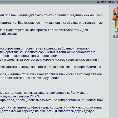
24 Июл 2007 20:
тей со своей индивидуальной точкой зрения объединенных общими
 понимание. Все остальное — лишь попытка обозначить конкретные
 и существуют как для простых пользователей, так и для
МУ
кий состав.
истрированных посетителей в рамках выбранной тематики.
 присутствие конкретного сообщения в топиках не означает его
далено после просмотра модератором.
ова и следить за точностью и корректностью своих высказываний и
цию автоматически означает согласие посетителя с правилами и с
ров, и администрация не несет ответственности за их содержание.
т от ответственности за их нарушение.
ные материалы, призывающие к нарушению действующего
тствующие санкции УК РФ.
 характера, провоцировать разжигание конфликтов на национальной,
других участников конференции, их родных или близких, их мнения,
ается любой переход на личности. (Относитесь друг к другу с