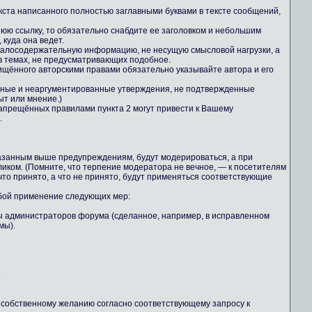
екста написанного полностью заглавными буквами в тексте сообщений,
юю ссылку, то обязательно снабдите ее заголовком и небольшим
куда она ведет.
 малосодержательную информацию, не несущую смысловой нагрузки, а
 темах, не предусматривающих подобное.
ищённого авторскими правами обязательно указывайте автора и его
льные и неаргументированные утверждения, не подтвержденные
ыт или мнение.)
апрещённых правилами пункта 2 могут привести к Вашему
.
казанным выше предупреждениям, будут модерироваться, а при
иком. (Помните, что терпение модератора не вечное, — к посетителям
то принято, а что не принято, будут применяться соответствующие
обой применение следующих мер:
ны администраторов форума (сделанное, например, в исправленном
мы).
.
о собственному желанию согласно соответствующему запросу к