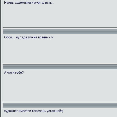
Нужны художники и журналисты.
Оооо.... ну тада это не ко мне >.>
А что к тебе?
художнег имеетси ток очень уставший:(