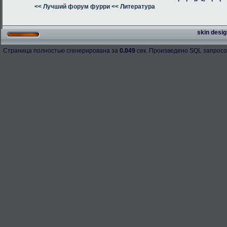
<< Лучший форум фурри
<< Литература
skin desig
Страница полностью сгенерирована за
0.049
сек. Произведено SQL запросо