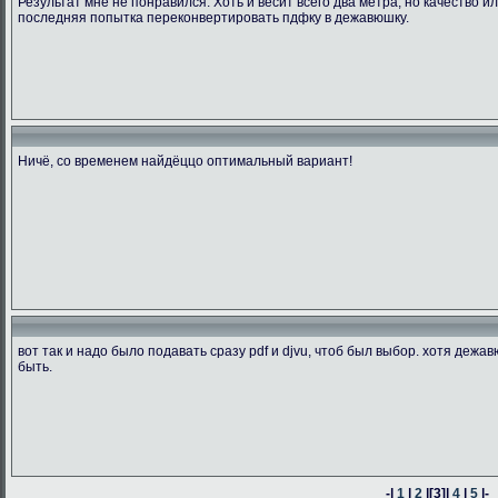
Результат мне не понравился. Хоть и весит всего два метра, но качество ил
последняя попытка переконвертировать пдфку в дежавюшку.
Ничё, со временем найдёццо оптимальный вариант!
вот так и надо было подавать сразу pdf и djvu, чтоб был выбор. хотя деж
быть.
-|
1
|
2
|
[3]
|
4
|
5
|-