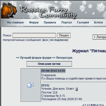
На главную
Форум
Правила
Портал
Галерея
Блоги
Поиск:
Непрочитанные сообщения: [
все
|
по подписке
]
Журнал ''Пятнаш
<< Лучший форум фурри
<< Литература
Описание ветви
26 Авг 2010 14:35
О журнале.
П.с Ваша помощь и содействие приветствуется
[RSS]
Чтение: Для всех. Ответ:
.
Постов: 119.
Страница № 3 / 5.
Последнее 25 Апр 2026 07:49.
-|
1
|
2
|
[3]
|
4
|
5
|-