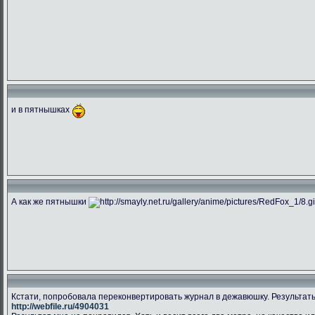
и в пятнышках
А как же пятнышки
Кстати, попробовала переконвертировать журнал в дежавюшку. Результаты
http://webfile.ru/4904031