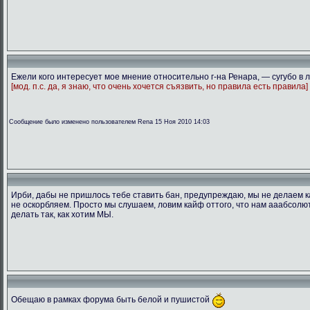
Ежели кого интересует мое мнение относительно г-на Ренара, — сугубо в л
[мод. п.с. да, я знаю, что очень хочется съязвить, но правила есть правила]
Сообщение было изменено пользователем Rena 15 Ноя 2010 14:03
Ирби, дабы не пришлось тебе ставить бан, предупреждаю, мы не делаем к
не оскорбляем. Просто мы слушаем, ловим кайф оттого, что нам ааабсолю
делать так, как хотим МЫ.
Обещаю в рамках форума быть белой и пушистой