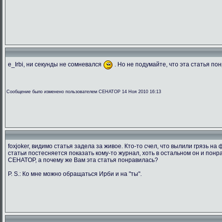
e_Irbi, ни секунды не сомневался
. Но не подумайте, что эта статья пон
Сообщение было изменено пользователем CEHATOP 14 Ноя 2010 16:13
foxjoker, видимо статья задела за живое. Кто-то счел, что вылили грязь на 
статьи постесняется показать кому-то журнал, хоть в остальном он и понра
CEHATOP, а почему же Вам эта статья понравилась?
P. S.: Ко мне можно обращаться Ирби и на "ты".