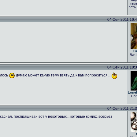
тьмы
есть
04 Сен 2011 16:43
Fu
Лис 
04 Сен 2011 18:31
алось
думаю может какую тему взять да к вам попроситься...
Lone
Car
04 Сен 2011 21:35
асная, поспрашивай вот у некоторых... которые комикс всерьёз