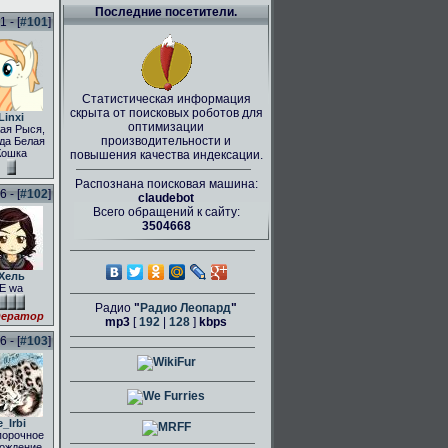
Последние посетители.
 - [
#101
]
Статистическая информация
скрыта от поисковых роботов для
Linxi
оптимизации
ая Рыся,
производительности и
да Белая
Кошка
повышения качества индексации.
Распознана поисковая машина:
 - [
#102
]
claudebot
Всего обращений к сайту:
3504668
Хель
E wa
Радио
"
Радио Леопард
"
ератор
mp3
[
192
|
128
]
kbps
 - [
#103
]
e_Irbi
порочное
ождение