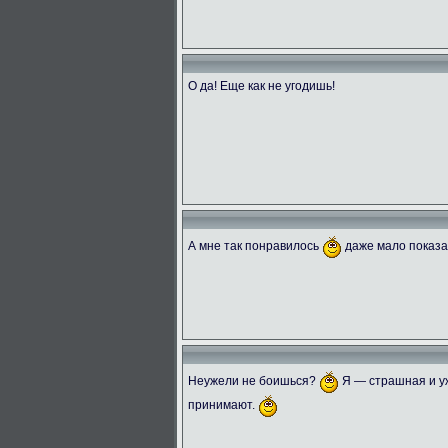
О да! Еще как не угодишь!
А мне так понравилось
даже мало показ
Неужели не боишься?
Я — страшная и уж
принимают.