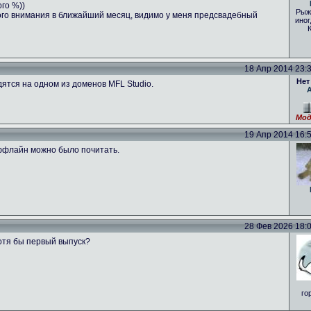
ого %))
Рыж
ого внимания в ближайший месяц, видимо у меня предсвадебный
иног
18 Апр 2014 23:39
Нет
ятся на одном из доменов MFL Studio.
Мод
19 Апр 2014 16:53
оффлайн можно было почитать.
28 Фев 2026 18:01
отя бы первый выпуск?
го