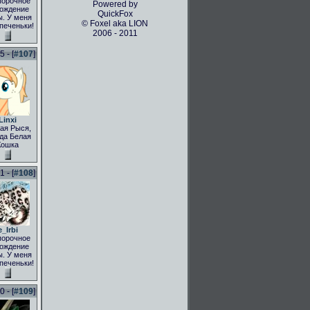
порочное
Powered by
ождение
QuickFox
. У меня
© Foxel aka LION
 печеньки!
2006 - 2011
 - [
#107
]
Linxi
ая Рыся,
да Белая
Кошка
 - [
#108
]
e_Irbi
порочное
ождение
. У меня
 печеньки!
 - [
#109
]