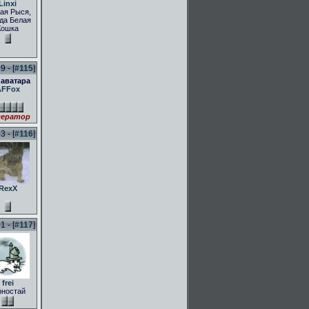
Linxi
ая Рыся,
да Белая
Кошка
 - [
#115
]
 аватара
AFFox
ератор
 - [
#116
]
RexX
 - [
#117
]
frei
рностай