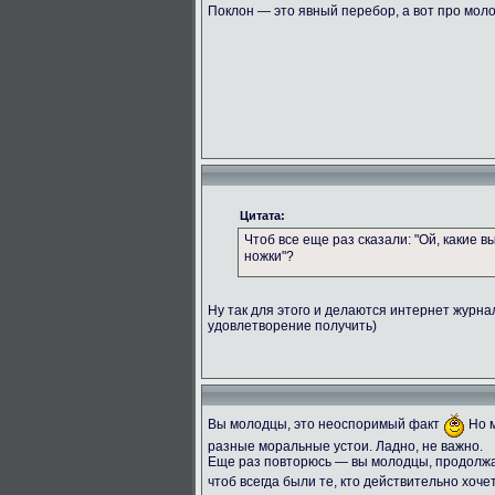
Поклон — это явный перебор, а вот про мол
Цитата:
Чтоб все еще раз сказали: "Ой, какие 
ножки"?
Ну так для этого и делаются интернет журн
удовлетворение получить)
Вы молодцы, это неоспоримый факт
Но м
разные моральные устои. Ладно, не важно.
Еще раз повторюсь — вы молодцы, продолжай
чтоб всегда были те, кто действительно хоче