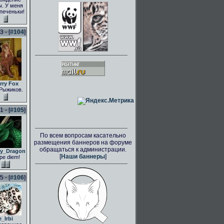
. У меня
 печеньки!
 - [
#104
]
rry Fox
Рыжиков.
 - [
#105
]
По всем вопросам касательно
размещения баннеров на форуме
обращаться к администрации.
ly_Dragon
[
Наши баннеры
]
pe diem!
 - [
#106
]
e_Irbi