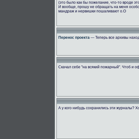
(это было как бы пожелание, что-то вроде эт
И вообще, прошу не обращать на меня особ
мандраж и нервишки пошаливают о.О
Перенос проекта
— Теперь все архивы наход
Скачал себе "на всякий пожарный". Чтоб и 
А у кого нибудь сохранились эти журналы? Х