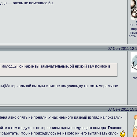
одцы — очень не помешало бы.
Я - 
пор
тьмы
есть
07 Сен 2011 12:17
вы молодцы, ой какие вы замечательные, ой низкий вам поклон в
го
алы)Материальной выгоды с них не получишь,ну так хоть моральное
07 Сен 2011 15:18
еня явно опять не поняли. У нас немного разный взгляд на похвалу и
те в том же духе, с нетерпением ждем следующего номера. Главное,
т работать, чтоб не приходилось не из кого ничего вытягивать силой