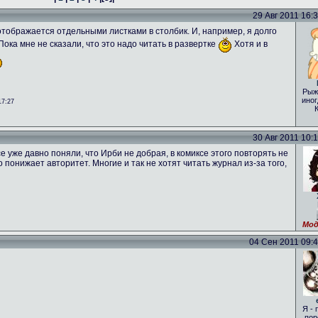
29 Авг 2011 16:31
о отображается отдельными листками в столбик. И, например, я долго
 Пока мне не сказали, что это надо читать в развертке
Хотя и в
Рыж
иног
17:27
30 Авг 2011 10:16
е уже давно поняли, что Ирби не добрая, в комиксе этого повторять не
то понижает авторитет. Многие и так не хотят читать журнал из-за того,
Мод
04 Сен 2011 09:46
Я - 
пор