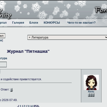
ртал
Галерея
Блоги
КОНКУРСЫ
Чего-то не хватает?
ке
]
Журнал ''Пятнашка''
атура
и содействие приветствуется.
. Ответ:
.
Хель
.
 2026 07:49.
-|
1
|
2
|
3
|
4
|
[5]
|-