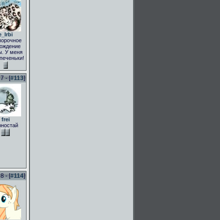
e_Irbi
порочное
ождение
. У меня
 печеньки!
 - [
#113
]
frei
рностай
 - [
#114
]