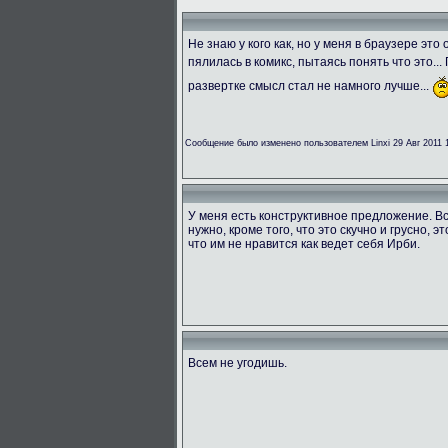
Не знаю у кого как, но у меня в браузере эт
пялилась в комикс, пытаясь понять что это...
развертке смысл стал не намного лучше...
Сообщение было изменено пользователем Linxi 29 Авг 2011 
У меня есть конструктивное предложение. Вс
нужно, кроме того, что это скучно и грусно, э
что им не нравится как ведет себя Ирби.
Всем не угодишь.