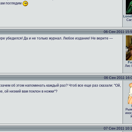
 там поглядим
Lone
Car
06 Сен 2011 15:54
ре убедился! Да и не только журнал. Любое издание! Не верите —
Fu
Лис 
06 Сен 2011 16:04
зачем об этом напоминать каждый раз? Чтоб все еще раз сказали: "Ой,
е, ой низкий вам поклон в ножки"?
Рыж
иног
07 Сен 2011 10:15