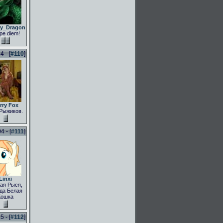
ly_Dragon
pe diem!
 - [
#110
]
rry Fox
Рыжиков.
 - [
#111
]
Linxi
ая Рыся,
да Белая
Кошка
 - [
#112
]