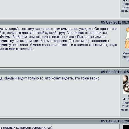
Я - 
пор
тьмы
есть
05 Сен 2011 08:35
ать всерьёз, потому как лично я там смысла не увидела. Он про то, как
те, если это для вас такой адский труд. А если вам это нравится,
лемы. В общем, тем, кто никак не относится к Пятнашке или не
 комикс ну никак не может быть интересен. Так что мое отношение к
комиксу не связан. У меня хорошая память, и я помню тот момент, когда
ак ко мне отнеслись.
Рыж
иног
05 Сен 2011 10:51
а, каждый видит только то, что хочет видеть, это тоже верно.
Я - 
пор
тьмы
есть
05 Сен 2011 12:00
из первых комиксов вспомнился)