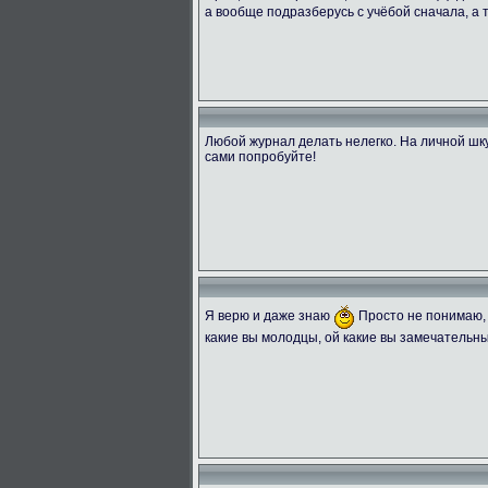
а вообще подразберусь с учёбой сначала, а
Любой журнал делать нелегко. На личной шку
сами попробуйте!
Я верю и даже знаю
Просто не понимаю, 
какие вы молодцы, ой какие вы замечательны