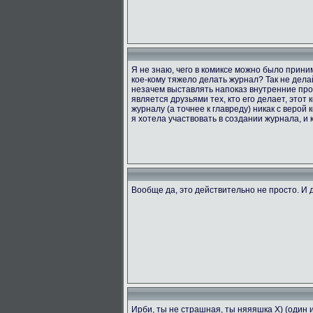
Я не знаю, чего в комиксе можно было приним
кое-кому тяжело делать журнал? Так не делай
незачем выставлять напоказ внутренние проб
является друзьями тех, кто его делает, этот
журналу (а точнее к главреду) никак с верой 
я хотела участвовать в создании журнала, и к
Вообще да, это действительно не просто. И д
Ирби, ты не страшная, ты няяяшка X) (один 