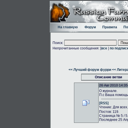
На главную
Форум
Правила
По
Поиск:
Непрочитанные сообщения: [
все
|
по подпис
<< Лучший форум фурри
<< Литер
Описание ветви
26 Авг 2010 14:35
О журнале.
П.с Ваша помощь 
[RSS]
Чтение: Для всех
Постов: 119.
Страница № 5 / 5
Последнее 25 Апр