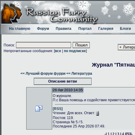
На главную
Форум
Правила
Портал
Галерея
Блоги
Поиск:
Непрочитанные сообщения: [
все
|
по подписке
]
Журнал ''Пятнаш
<< Лучший форум фурри
<< Литература
Описание ветви
26 Авг 2010 14:35
О журнале.
П.с Ваша помощь и содействие приветствуется
[RSS]
Чтение: Для всех. Ответ:
.
Постов: 119.
Страница № 5 / 5.
Последнее 25 Апр 2026 07:49.
-|
1
|
2
|
3
|
4
|
[5]
|-