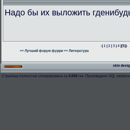
Надо бы их выложить гденибуд
-|
1
|
2
|
3
|
4
|
[5]
|-
<< Лучший форум фурри
<< Литература
skin desig
Страница полностью сгенерирована за
0.059
сек. Произведено SQL запросо