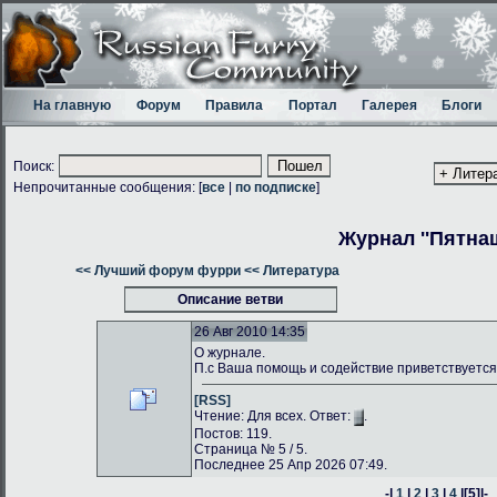
На главную
Форум
Правила
Портал
Галерея
Блоги
Поиск:
Непрочитанные сообщения: [
все
|
по подписке
]
Журнал ''Пятнаш
<< Лучший форум фурри
<< Литература
Описание ветви
26 Авг 2010 14:35
О журнале.
П.с Ваша помощь и содействие приветствуется
[RSS]
Чтение: Для всех. Ответ:
.
Постов: 119.
Страница № 5 / 5.
Последнее 25 Апр 2026 07:49.
-|
1
|
2
|
3
|
4
|
[5]
|-