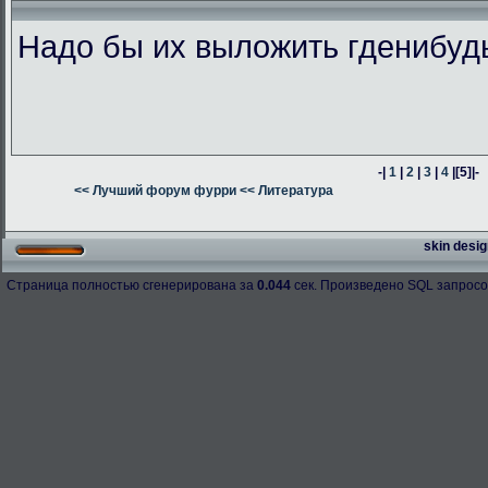
Надо бы их выложить гденибуд
-|
1
|
2
|
3
|
4
|
[5]
|-
<< Лучший форум фурри
<< Литература
skin desig
Страница полностью сгенерирована за
0.044
сек. Произведено SQL запросо