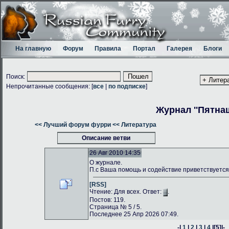
На главную
Форум
Правила
Портал
Галерея
Блоги
Поиск:
Непрочитанные сообщения: [
все
|
по подписке
]
Журнал ''Пятнаш
<< Лучший форум фурри
<< Литература
Описание ветви
26 Авг 2010 14:35
О журнале.
П.с Ваша помощь и содействие приветствуется
[RSS]
Чтение: Для всех. Ответ:
.
Постов: 119.
Страница № 5 / 5.
Последнее 25 Апр 2026 07:49.
-|
1
|
2
|
3
|
4
|
[5]
|-