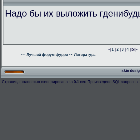
Надо бы их выложить гденибуд
-|
1
|
2
|
3
|
4
|
[5]
|-
<< Лучший форум фурри
<< Литература
skin desig
Страница полностью сгенерирована за
0.1
сек. Произведено SQL запросов: