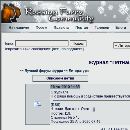
На главную
Форум
Правила
Портал
Галерея
Блоги
Поиск:
Непрочитанные сообщения: [
все
|
по подписке
]
Журнал ''Пятнаш
<< Лучший форум фурри
<< Литература
Описание ветви
26 Авг 2010 14:35
О журнале.
П.с Ваша помощь и содействие приветствуется
[RSS]
Чтение: Для всех. Ответ:
.
Постов: 119.
Страница № 5 / 5.
Последнее 25 Апр 2026 07:49.
-|
1
|
2
|
3
|
4
|
[5]
|-