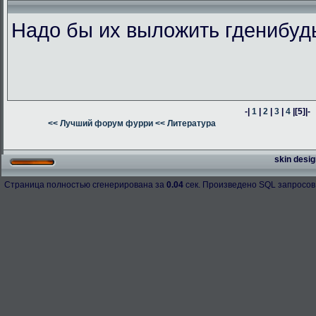
Надо бы их выложить гденибуд
-|
1
|
2
|
3
|
4
|
[5]
|-
<< Лучший форум фурри
<< Литература
skin desig
Страница полностью сгенерирована за
0.04
сек. Произведено SQL запросов