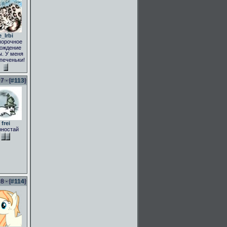
e_Irbi
порочное
ождение
. У меня
 печеньки!
 - [
#113
]
frei
рностай
 - [
#114
]