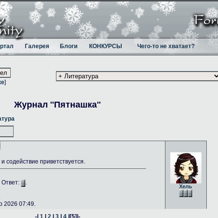
ртал
Галерея
Блоги
КОНКУРСЫ
Чего-то не хватает?
ке
]
Журнал ''Пятнашка''
атура
и содействие приветствуется.
. Ответ:
.
Хель
.
 2026 07:49.
-|
1
|
2
|
3
|
4
|
[5]
|-