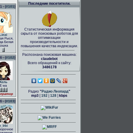
Последние посетители.
 - [
#101
]
Статистическая информация
скрыта от поисковых роботов для
Linxi
оптимизации
ая Рыся,
производительности и
да Белая
Кошка
повышения качества индексации.
Распознана поисковая машина:
 - [
#102
]
claudebot
Всего обращений к сайту:
3486178
Хель
E wa
Радио
"
Радио Леопард
"
ератор
mp3
[
192
|
128
]
kbps
 - [
#103
]
e_Irbi
порочное
ождение