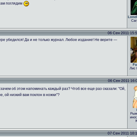
 там поглядим
Lone
Car
06 Сен 2011 15:54
ре убедился! Да и не только журнал. Любое издание! Не верите —
Fu
Лис 
06 Сен 2011 16:04
зачем об этом напоминать каждый раз? Чтоб все еще раз сказали: "Ой,
е, ой низкий вам поклон в ножки"?
Рыж
иног
07 Сен 2011 10:15