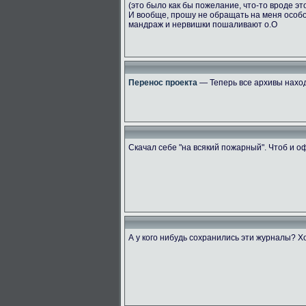
(это было как бы пожелание, что-то вроде эт
И вообще, прошу не обращать на меня особ
мандраж и нервишки пошаливают о.О
Перенос проекта
— Теперь все архивы наход
Скачал себе "на всякий пожарный". Чтоб и 
А у кого нибудь сохранились эти журналы? Х