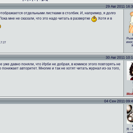
29 Авг 2011 16:31
о отображается отдельными листками в столбик. И, например, я долго
 Пока мне не сказали, что это надо читать в развертке
Хотя и в
Рыж
иног
17:27
30 Авг 2011 10:16
е уже давно поняли, что Ирби не добрая, в комиксе этого повторять не
то понижает авторитет. Многие и так не хотят читать журнал из-за того,
Мод
04 Сен 2011 09:46
Я - 
пор