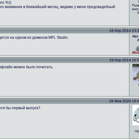
ого %))
Рыж
ого внимания в ближайший месяц, видимо у меня предсвадебный
иног
18 Апр 2014 23:39
Нет
ятся на одном из доменов MFL Studio.
Мод
19 Апр 2014 16:53
оффлайн можно было почитать.
28 Фев 2026 18:01
отя бы первый выпуск?
го