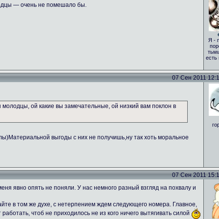
одцы — очень не помешало бы.
Я - 
пор
тьмы
есть
07 Сен 2011 12:17
вы молодцы, ой какие вы замечательные, ой низкий вам поклон в
го
алы)Материальной выгоды с них не получишь,ну так хоть моральное
07 Сен 2011 15:18
еня явно опять не поняли. У нас немного разный взгляд на похвалу и
те в том же духе, с нетерпением ждем следующего номера. Главное,
т работать, чтоб не приходилось не из кого ничего вытягивать силой