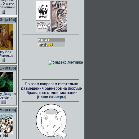
. У меня
 печеньки!
 - [
#104
]
rry Fox
Рыжиков.
 - [
#105
]
По всем вопросам касательно
размещения баннеров на форуме
обращаться к администрации.
ly_Dragon
[
Наши баннеры
]
pe diem!
 - [
#106
]
e_Irbi