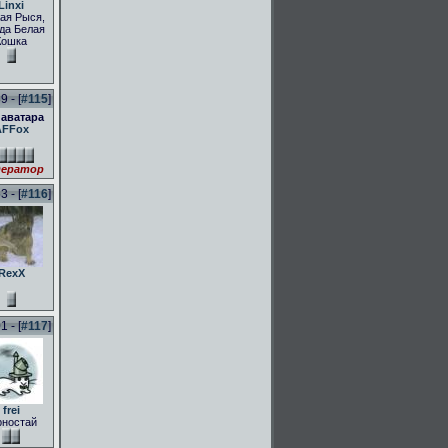
Linxi
ая Рыся,
да Белая
Кошка
 - [
#115
]
 аватара
AFFox
ератор
 - [
#116
]
RexX
 - [
#117
]
frei
рностай