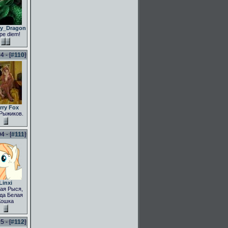
ly_Dragon
pe diem!
 - [
#110
]
rry Fox
Рыжиков.
 - [
#111
]
Linxi
ая Рыся,
да Белая
Кошка
 - [
#112
]