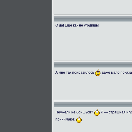
О да! Еще как не угодишь!
А мне так понравилось
даже мало показ
Неужели не боишься?
Я — страшная и уж
принимают.