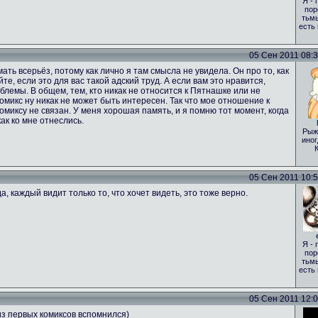
Я - 
пор
тьмы
есть
05 Сен 2011 08:35
ать всерьёз, потому как лично я там смысла не увидела. Он про то, как
те, если это для вас такой адский труд. А если вам это нравится,
лемы. В общем, тем, кто никак не относится к Пятнашке или не
 комикс ну никак не может быть интересен. Так что мое отношение к
комиксу не связан. У меня хорошая память, и я помню тот момент, когда
ак ко мне отнеслись.
Рыж
иног
05 Сен 2011 10:51
а, каждый видит только то, что хочет видеть, это тоже верно.
Я - 
пор
тьмы
есть
05 Сен 2011 12:00
из первых комиксов вспомнился)