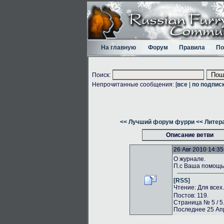
На главную
Форум
Правила
По
Поиск:
Непрочитанные сообщения: [
все
|
по подпис
<< Лучший форум фурри
<< Литер
Описание ветви
26 Авг 2010 14:35
О журнале.
П.с Ваша помощь 
[RSS]
Чтение: Для всех
Постов: 119.
Страница № 5 / 5
Последнее 25 Апр