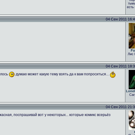
тьмы
есть
04 Сен 2011 16:43
Fu
Лис 
04 Сен 2011 18:31
алось
думаю может какую тему взять да к вам попроситься...
Lone
Car
04 Сен 2011 21:35
асная, поспрашивай вот у некоторых... которые комикс всерьёз