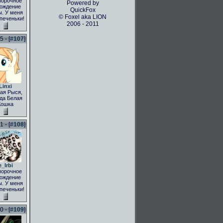
порочное
Powered by
ождение
QuickFox
. У меня
© Foxel aka LION
 печеньки!
2006 - 2011
 - [
#107
]
Linxi
ая Рыся,
да Белая
Кошка
 - [
#108
]
e_Irbi
порочное
ождение
. У меня
 печеньки!
 - [
#109
]