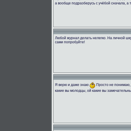
а вообще подразберусь с учёбой сначала, а
Любой журнал делать нелегко. На личной шку
сами попробуйте!
Я верю и даже знаю
Просто не понимаю, 
какие вы молодцы, ой какие вы замечательны