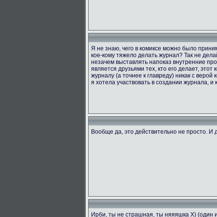
Я не знаю, чего в комиксе можно было приним
кое-кому тяжело делать журнал? Так не делай
незачем выставлять напоказ внутренние проб
является друзьями тех, кто его делает, этот
журналу (а точнее к главреду) никак с верой 
я хотела участвовать в создании журнала, и к
Вообще да, это действительно не просто. И д
Ирби, ты не страшная, ты няяяшка X) (один 