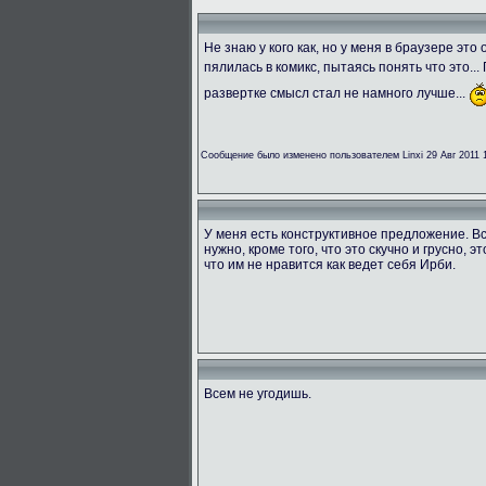
Не знаю у кого как, но у меня в браузере эт
пялилась в комикс, пытаясь понять что это...
развертке смысл стал не намного лучше...
Сообщение было изменено пользователем Linxi 29 Авг 2011 
У меня есть конструктивное предложение. Вс
нужно, кроме того, что это скучно и грусно, э
что им не нравится как ведет себя Ирби.
Всем не угодишь.