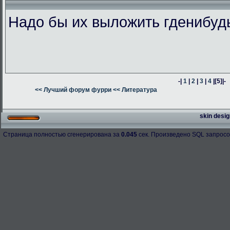
Надо бы их выложить гденибуд
-|
1
|
2
|
3
|
4
|
[5]
|-
<< Лучший форум фурри
<< Литература
skin desig
Страница полностью сгенерирована за
0.045
сек. Произведено SQL запросо