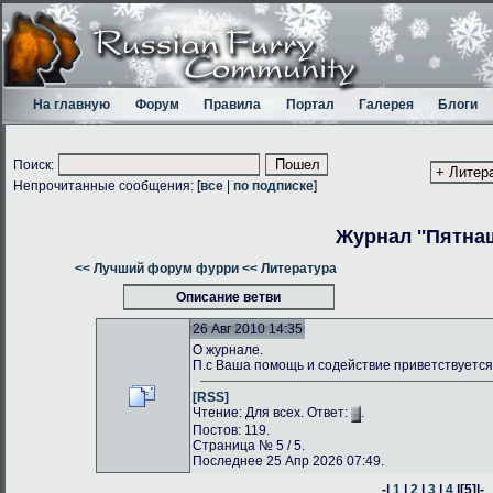
На главную
Форум
Правила
Портал
Галерея
Блоги
Поиск:
Непрочитанные сообщения: [
все
|
по подписке
]
Журнал ''Пятнаш
<< Лучший форум фурри
<< Литература
Описание ветви
26 Авг 2010 14:35
О журнале.
П.с Ваша помощь и содействие приветствуется
[RSS]
Чтение: Для всех. Ответ:
.
Постов: 119.
Страница № 5 / 5.
Последнее 25 Апр 2026 07:49.
-|
1
|
2
|
3
|
4
|
[5]
|-