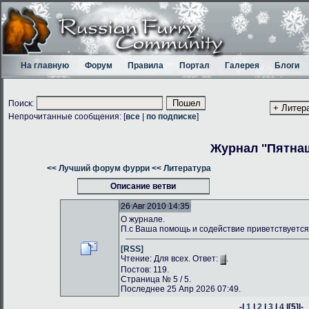
На главную
Форум
Правила
Портал
Галерея
Блоги
Поиск:
Непрочитанные сообщения: [
все
|
по подписке
]
Журнал ''Пятнаш
<< Лучший форум фурри
<< Литература
Описание ветви
26 Авг 2010 14:35
О журнале.
П.с Ваша помощь и содействие приветствуется
[RSS]
Чтение: Для всех. Ответ:
.
Постов: 119.
Страница № 5 / 5.
Последнее 25 Апр 2026 07:49.
-|
1
|
2
|
3
|
4
|
[5]
|-