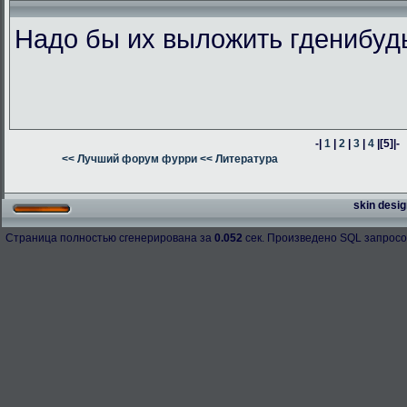
Надо бы их выложить гденибуд
-|
1
|
2
|
3
|
4
|
[5]
|-
<< Лучший форум фурри
<< Литература
skin desig
Страница полностью сгенерирована за
0.052
сек. Произведено SQL запросо