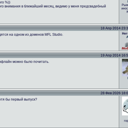
ого %))
Рыж
ого внимания в ближайший месяц, видимо у меня предсвадебный
иног
18 Апр 2014 23:39
Нет
ятся на одном из доменов MFL Studio.
Мод
19 Апр 2014 16:53
оффлайн можно было почитать.
28 Фев 2026 18:01
отя бы первый выпуск?
го