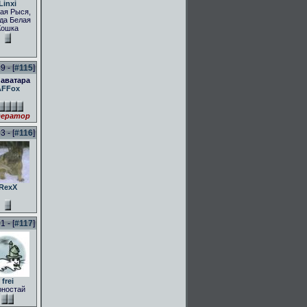
Linxi
ая Рыся,
да Белая
Кошка
 - [
#115
]
 аватара
AFFox
ератор
 - [
#116
]
RexX
 - [
#117
]
frei
рностай