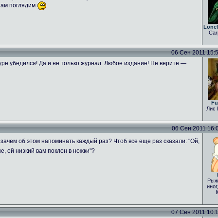
 там поглядим
Lone
Car
06 Сен 2011 15:54
ре убедился! Да и не только журнал. Любое издание! Не верите —
Fu
Лис 
06 Сен 2011 16:04
зачем об этом напоминать каждый раз? Чтоб все еще раз сказали: "Ой,
е, ой низкий вам поклон в ножки"?
Рыж
иног
07 Сен 2011 10:15