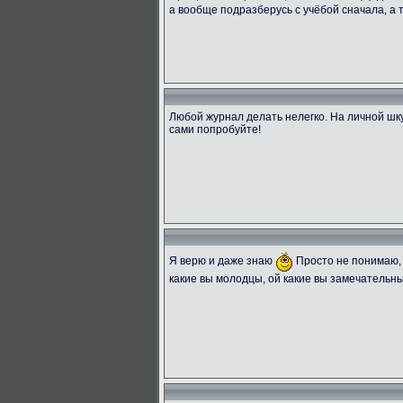
а вообще подразберусь с учёбой сначала, а
Любой журнал делать нелегко. На личной шку
сами попробуйте!
Я верю и даже знаю
Просто не понимаю, 
какие вы молодцы, ой какие вы замечательны