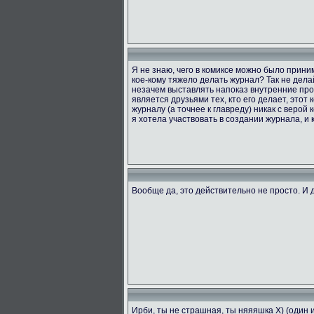
Я не знаю, чего в комиксе можно было приним
кое-кому тяжело делать журнал? Так не делай
незачем выставлять напоказ внутренние проб
является друзьями тех, кто его делает, этот
журналу (а точнее к главреду) никак с верой 
я хотела участвовать в создании журнала, и к
Вообще да, это действительно не просто. И д
Ирби, ты не страшная, ты няяяшка X) (один 