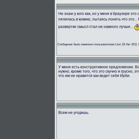
Не знаю у кого как, но у меня в браузере эт
пялилась в комикс, пытаясь понять что это...
развертке смысл стал не намного лучше...
Сообщение было изменено пользователем Linxi 29 Авг 2011 
У меня есть конструктивное предложение. Вс
нужно, кроме того, что это скучно и грусно, э
что им не нравится как ведет себя Ирби.
Всем не угодишь.