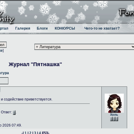
ртал
Галерея
Блоги
КОНКУРСЫ
Чего-то не хватает?
ке
]
Журнал ''Пятнашка''
атура
и содействие приветствуется.
. Ответ:
.
Хель
.
 2026 07:49.
-|
1
|
2
|
3
|
4
|
[5]
|-