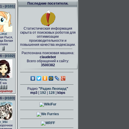
Последние посетители.
 - [
#101
]
Статистическая информация
скрыта от поисковых роботов для
Linxi
оптимизации
ая Рыся,
производительности и
да Белая
Кошка
повышения качества индексации.
Распознана поисковая машина:
 - [
#102
]
claudebot
Всего обращений к сайту:
3500382
Хель
E wa
Радио
"
Радио Леопард
"
ератор
mp3
[
192
|
128
]
kbps
 - [
#103
]
e_Irbi
порочное
ождение