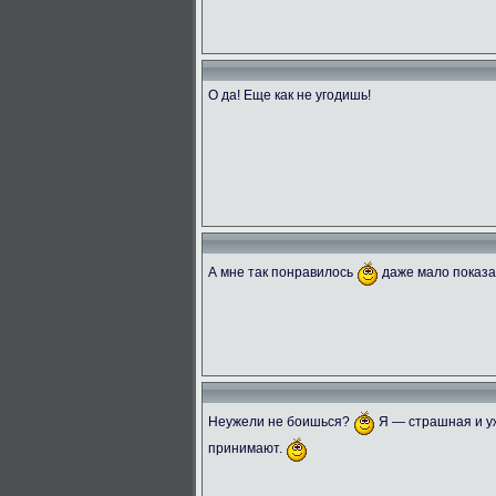
О да! Еще как не угодишь!
А мне так понравилось
даже мало показ
Неужели не боишься?
Я — страшная и уж
принимают.