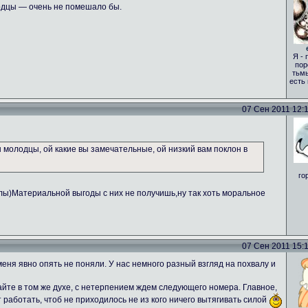
одцы — очень не помешало бы.
Я - 
пор
тьмы
есть
07 Сен 2011 12:17
вы молодцы, ой какие вы замечательные, ой низкий вам поклон в
го
алы)Материальной выгоды с них не получишь,ну так хоть моральное
07 Сен 2011 15:18
еня явно опять не поняли. У нас немного разный взгляд на похвалу и
те в том же духе, с нетерпением ждем следующего номера. Главное,
т работать, чтоб не приходилось не из кого ничего вытягивать силой