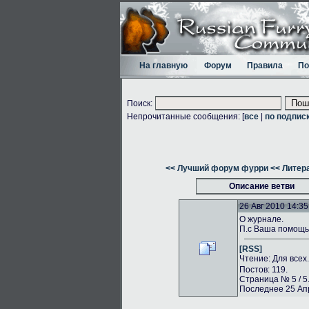
На главную
Форум
Правила
По
Поиск:
Непрочитанные сообщения: [
все
|
по подпис
<< Лучший форум фурри
<< Литер
Описание ветви
26 Авг 2010 14:35
О журнале.
П.с Ваша помощь 
[RSS]
Чтение: Для всех
Постов: 119.
Страница № 5 / 5
Последнее 25 Апр