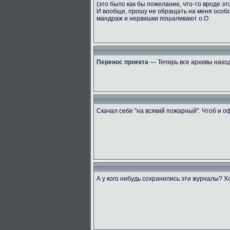
(это было как бы пожелание, что-то вроде эт
И вообще, прошу не обращать на меня особ
мандраж и нервишки пошаливают о.О
Перенос проекта
— Теперь все архивы наход
Скачал себе "на всякий пожарный". Чтоб и 
А у кого нибудь сохранились эти журналы? Х