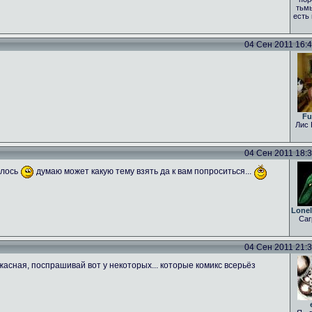
тьмы
есть
04 Сен 2011 16:43
Fu
Лис 
04 Сен 2011 18:31
алось
думаю может какую тему взять да к вам попроситься...
Lone
Car
04 Сен 2011 21:35
асная, поспрашивай вот у некоторых... которые комикс всерьёз