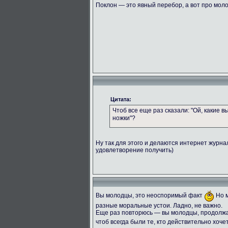
Поклон — это явный перебор, а вот про мол
Цитата:
Чтоб все еще раз сказали: "Ой, какие 
ножки"?
Ну так для этого и делаются интернет журн
удовлетворение получить)
Вы молодцы, это неоспоримый факт
Но м
разные моральные устои. Ладно, не важно.
Еще раз повторюсь — вы молодцы, продолжай
чтоб всегда были те, кто действительно хоче