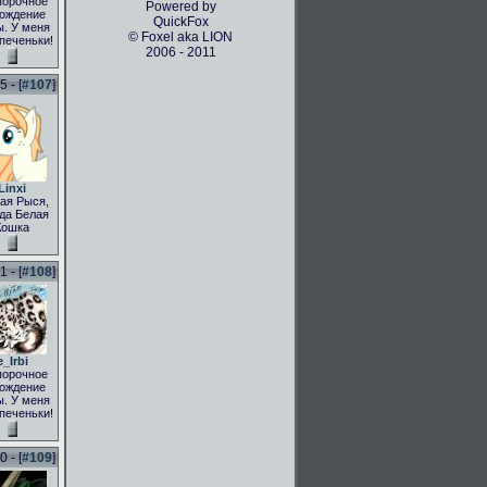
порочное
Powered by
ождение
QuickFox
. У меня
© Foxel aka LION
 печеньки!
2006 - 2011
 - [
#107
]
Linxi
ая Рыся,
да Белая
Кошка
 - [
#108
]
e_Irbi
порочное
ождение
. У меня
 печеньки!
 - [
#109
]