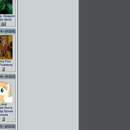
ly_Dragon
pe diem!
 - [
#110
]
rry Fox
Рыжиков.
 - [
#111
]
Linxi
ая Рыся,
да Белая
Кошка
 - [
#112
]