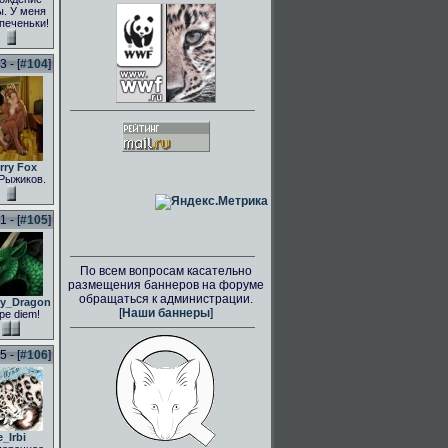
. У меня
 печеньки!
 - [
#104
]
rry Fox
Рыжиков.
 - [
#105
]
По всем вопросам касательно
размещения баннеров на форуме
обращаться к администрации.
ly_Dragon
[
Наши баннеры
]
pe diem!
 - [
#106
]
e_Irbi