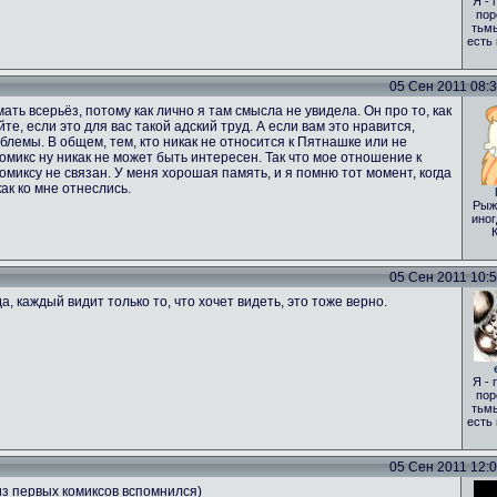
Я - 
пор
тьмы
есть
05 Сен 2011 08:35
ать всерьёз, потому как лично я там смысла не увидела. Он про то, как
те, если это для вас такой адский труд. А если вам это нравится,
лемы. В общем, тем, кто никак не относится к Пятнашке или не
 комикс ну никак не может быть интересен. Так что мое отношение к
комиксу не связан. У меня хорошая память, и я помню тот момент, когда
ак ко мне отнеслись.
Рыж
иног
05 Сен 2011 10:51
а, каждый видит только то, что хочет видеть, это тоже верно.
Я - 
пор
тьмы
есть
05 Сен 2011 12:00
из первых комиксов вспомнился)