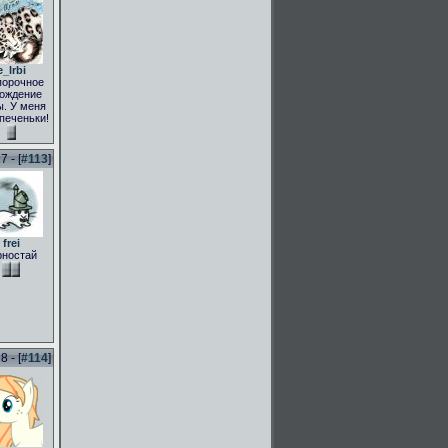
e_Irbi
порочное
ождение
. У меня
 печеньки!
 - [
#113
]
frei
рностай
 - [
#114
]