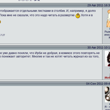
29 Авг 2011 16:31
о отображается отдельными листками в столбик. И, например, я долго
 Пока мне не сказали, что это надо читать в развертке
Хотя и в
Рыж
иног
17:27
30 Авг 2011 10:16
е уже давно поняли, что Ирби не добрая, в комиксе этого повторять не
то понижает авторитет. Многие и так не хотят читать журнал из-за того,
Мод
04 Сен 2011 09:46
Я - 
пор