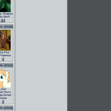
ly_Dragon
pe diem!
 - [
#110
]
rry Fox
Рыжиков.
 - [
#111
]
Linxi
ая Рыся,
да Белая
Кошка
 - [
#112
]