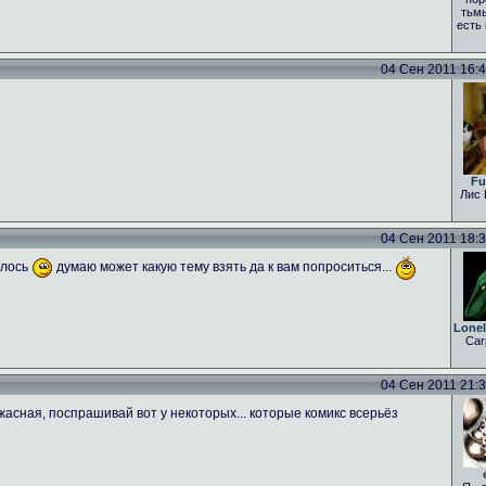
тьмы
есть
04 Сен 2011 16:43
Fu
Лис 
04 Сен 2011 18:31
алось
думаю может какую тему взять да к вам попроситься...
Lone
Car
04 Сен 2011 21:35
асная, поспрашивай вот у некоторых... которые комикс всерьёз