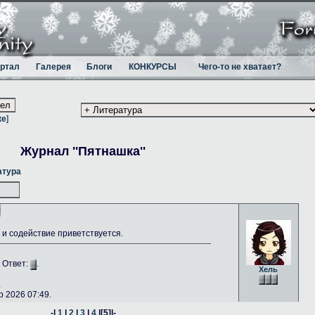
ртал
Галерея
Блоги
КОНКУРСЫ
Чего-то не хватает?
ке
]
Журнал ''Пятнашка''
атура
и содействие приветствуется.
. Ответ:
.
Хель
.
 2026 07:49.
-|
1
|
2
|
3
|
4
|
[5]
|-