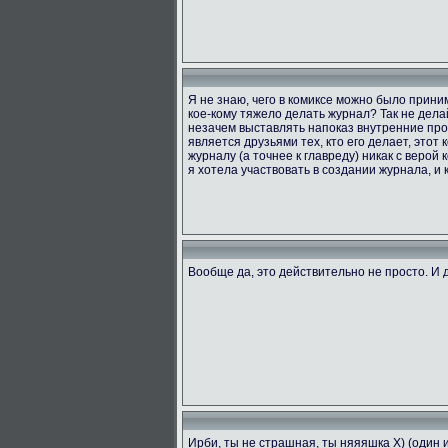
Я не знаю, чего в комиксе можно было приним
кое-кому тяжело делать журнал? Так не делай
незачем выставлять напоказ внутренние проб
является друзьями тех, кто его делает, этот
журналу (а точнее к главреду) никак с верой 
я хотела участвовать в создании журнала, и к
Вообще да, это действительно не просто. И д
Ирби, ты не страшная, ты няяяшка X) (один 