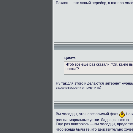
Поклон — это явный перебор, а вот про мол
Цитата:
Чтоб все еще раз сказали: "Ой, какие 
ножки"?
Ну так для этого и делаются интернет журн
удовлетворение получить)
Вы молодцы, это неоспоримый факт
Но м
разные моральные устои. Ладно, не важно.
Еще раз повторюсь — вы молодцы, продолжай
чтоб всегда были те, кто действительно хоче