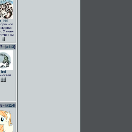
e_Irbi
порочное
ождение
. У меня
 печеньки!
 - [
#113
]
frei
рностай
 - [
#114
]