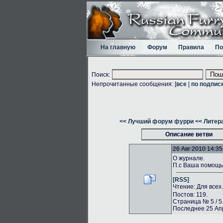
На главную
Форум
Правила
По
Поиск:
Непрочитанные сообщения: [
все
|
по подпис
<< Лучший форум фурри
<< Литер
Описание ветви
26 Авг 2010 14:35
О журнале.
П.с Ваша помощь 
[RSS]
Чтение: Для всех
Постов: 119.
Страница № 5 / 5
Последнее 25 Апр