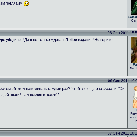
 там поглядим
Lone
Car
06 Сен 2011 15:54
ре убедился! Да и не только журнал. Любое издание! Не верите —
Fu
Лис 
06 Сен 2011 16:04
зачем об этом напоминать каждый раз? Чтоб все еще раз сказали: "Ой,
е, ой низкий вам поклон в ножки"?
Рыж
иног
07 Сен 2011 10:15