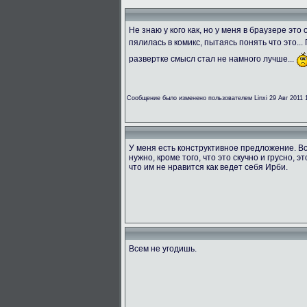
Не знаю у кого как, но у меня в браузере эт
пялилась в комикс, пытаясь понять что это...
развертке смысл стал не намного лучше...
Сообщение было изменено пользователем Linxi 29 Авг 2011 
У меня есть конструктивное предложение. Вс
нужно, кроме того, что это скучно и грусно, э
что им не нравится как ведет себя Ирби.
Всем не угодишь.