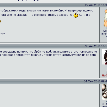
29 Авг 2011 16:31
о отображается отдельными листками в столбик. И, например, я долго
 Пока мне не сказали, что это надо читать в развертке
Хотя и в
Рыж
иног
17:27
30 Авг 2011 10:16
е уже давно поняли, что Ирби не добрая, в комиксе этого повторять не
то понижает авторитет. Многие и так не хотят читать журнал из-за того,
Мод
04 Сен 2011 09:46
Я - 
пор