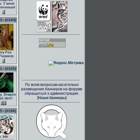
. У меня
 печеньки!
 - [
#104
]
rry Fox
Рыжиков.
 - [
#105
]
По всем вопросам касательно
размещения баннеров на форуме
обращаться к администрации.
ly_Dragon
[
Наши баннеры
]
pe diem!
 - [
#106
]
e_Irbi