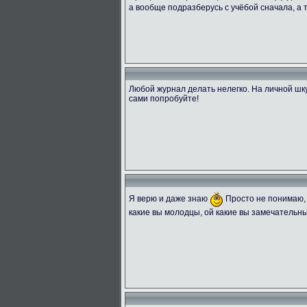
а вообще подразберусь с учёбой сначала, а
Любой журнал делать нелегко. На личной шку
сами попробуйте!
Я верю и даже знаю
Просто не понимаю, 
какие вы молодцы, ой какие вы замечательны