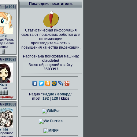
Последние посетители.
 - [
#101
]
Статистическая информация
скрыта от поисковых роботов для
Linxi
оптимизации
ая Рыся,
производительности и
да Белая
Кошка
повышения качества индексации.
Распознана поисковая машина:
 - [
#102
]
claudebot
Всего обращений к сайту:
3503393
Хель
E wa
Радио
"
Радио Леопард
"
ератор
mp3
[
192
|
128
]
kbps
 - [
#103
]
e_Irbi
порочное
ождение