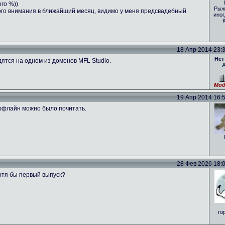
ого %))
Рыж
ого внимания в ближайший месяц, видимо у меня предсвадебный
иног
18 Апр 2014 23:39
Нет
ятся на одном из доменов MFL Studio.
Мод
19 Апр 2014 16:53
оффлайн можно было почитать.
28 Фев 2026 18:01
отя бы первый выпуск?
го