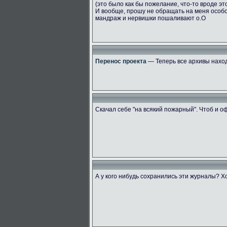
(это было как бы пожелание, что-то вроде эт
И вообще, прошу не обращать на меня особ
мандраж и нервишки пошаливают о.О
Перенос проекта
— Теперь все архивы наход
Скачал себе "на всякий пожарный". Чтоб и 
А у кого нибудь сохранились эти журналы? Х