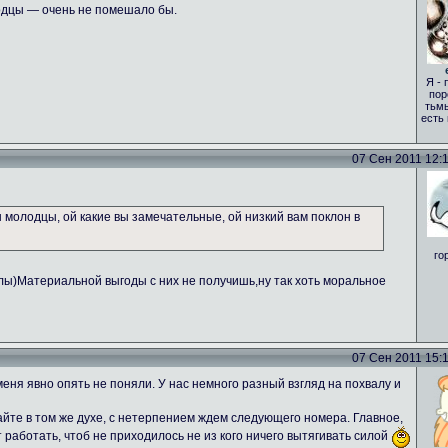
одцы — очень не помешало бы.
Я - 
пор
тьмы
есть
07 Сен 2011 12:17
вы молодцы, ой какие вы замечательные, ой низкий вам поклон в
го
алы)Материальной выгоды с них не получишь,ну так хоть моральное
07 Сен 2011 15:18
еня явно опять не поняли. У нас немного разный взгляд на похвалу и
те в том же духе, с нетерпением ждем следующего номера. Главное,
т работать, чтоб не приходилось не из кого ничего вытягивать силой