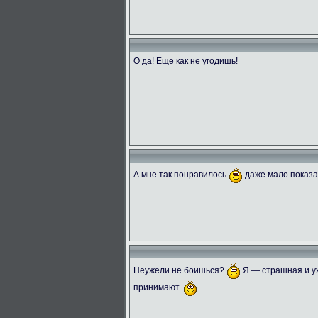
О да! Еще как не угодишь!
А мне так понравилось
даже мало показ
Неужели не боишься?
Я — страшная и уж
принимают.