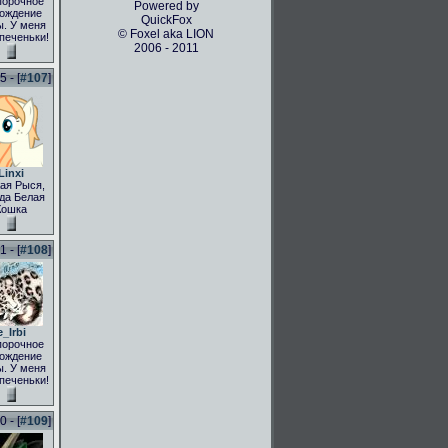
порочное
Powered by
ождение
QuickFox
. У меня
© Foxel aka LION
 печеньки!
2006 - 2011
 - [
#107
]
Linxi
ая Рыся,
да Белая
Кошка
 - [
#108
]
e_Irbi
порочное
ождение
. У меня
 печеньки!
 - [
#109
]