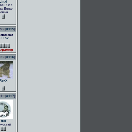
Linxi
ая Рыся,
да Белая
Кошка
 - [
#115
]
 аватара
AFFox
ератор
 - [
#116
]
RexX
 - [
#117
]
frei
рностай