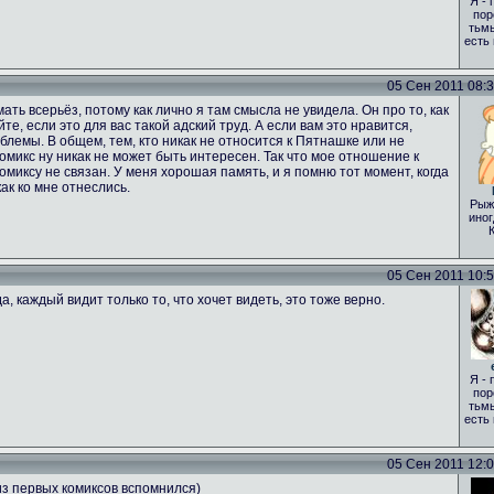
Я - 
пор
тьмы
есть
05 Сен 2011 08:35
ать всерьёз, потому как лично я там смысла не увидела. Он про то, как
те, если это для вас такой адский труд. А если вам это нравится,
лемы. В общем, тем, кто никак не относится к Пятнашке или не
 комикс ну никак не может быть интересен. Так что мое отношение к
комиксу не связан. У меня хорошая память, и я помню тот момент, когда
ак ко мне отнеслись.
Рыж
иног
05 Сен 2011 10:51
а, каждый видит только то, что хочет видеть, это тоже верно.
Я - 
пор
тьмы
есть
05 Сен 2011 12:00
из первых комиксов вспомнился)