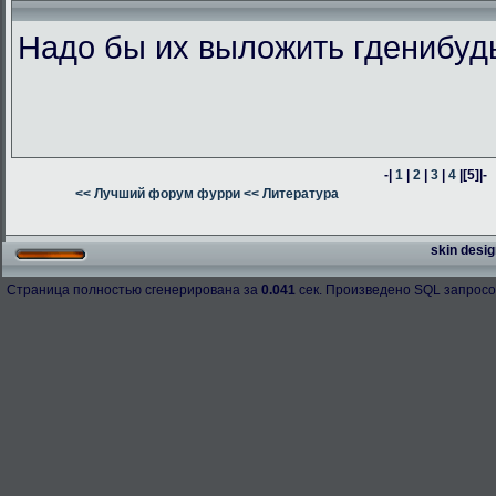
Надо бы их выложить гденибуд
-|
1
|
2
|
3
|
4
|
[5]
|-
<< Лучший форум фурри
<< Литература
skin desig
Страница полностью сгенерирована за
0.041
сек. Произведено SQL запросо