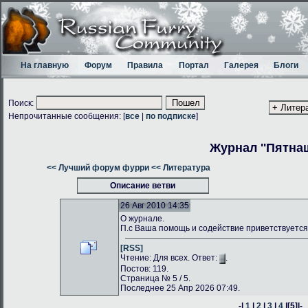
На главную
Форум
Правила
Портал
Галерея
Блоги
Поиск:
Непрочитанные сообщения: [
все
|
по подписке
]
Журнал ''Пятнаш
<< Лучший форум фурри
<< Литература
Описание ветви
26 Авг 2010 14:35
О журнале.
П.с Ваша помощь и содействие приветствуется
[RSS]
Чтение: Для всех. Ответ:
.
Постов: 119.
Страница № 5 / 5.
Последнее 25 Апр 2026 07:49.
-|
1
|
2
|
3
|
4
|
[5]
|-