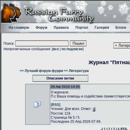
На главную
Форум
Правила
Портал
Галерея
Блоги
Поиск:
Непрочитанные сообщения: [
все
|
по подписке
]
Журнал ''Пятнаш
<< Лучший форум фурри
<< Литература
Описание ветви
26 Авг 2010 14:35
О журнале.
П.с Ваша помощь и содействие приветствуется
[RSS]
Чтение: Для всех. Ответ:
.
Постов: 119.
Страница № 5 / 5.
Последнее 25 Апр 2026 07:49.
-|
1
|
2
|
3
|
4
|
[5]
|-