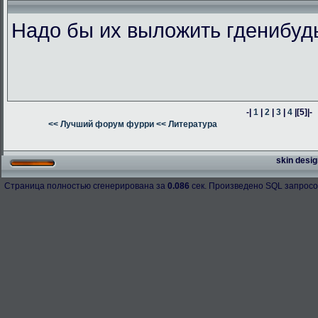
Надо бы их выложить гденибуд
-|
1
|
2
|
3
|
4
|
[5]
|-
<< Лучший форум фурри
<< Литература
skin desig
Страница полностью сгенерирована за
0.086
сек. Произведено SQL запросо