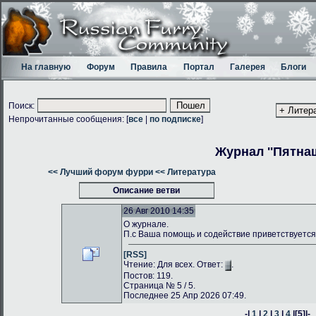
На главную
Форум
Правила
Портал
Галерея
Блоги
Поиск:
Непрочитанные сообщения: [
все
|
по подписке
]
Журнал ''Пятнаш
<< Лучший форум фурри
<< Литература
Описание ветви
26 Авг 2010 14:35
О журнале.
П.с Ваша помощь и содействие приветствуется
[RSS]
Чтение: Для всех. Ответ:
.
Постов: 119.
Страница № 5 / 5.
Последнее 25 Апр 2026 07:49.
-|
1
|
2
|
3
|
4
|
[5]
|-