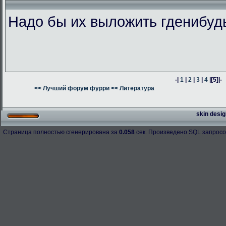
Надо бы их выложить гденибуд
-|
1
|
2
|
3
|
4
|
[5]
|-
<< Лучший форум фурри
<< Литература
skin desig
Страница полностью сгенерирована за
0.058
сек. Произведено SQL запросо