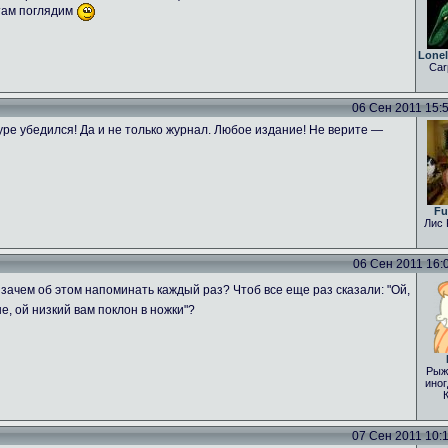
 там поглядим
Lone
Car
06 Сен 2011 15:54
ре убедился! Да и не только журнал. Любое издание! Не верите —
Fu
Лис 
06 Сен 2011 16:04
зачем об этом напоминать каждый раз? Чтоб все еще раз сказали: "Ой,
е, ой низкий вам поклон в ножки"?
Рыж
иног
07 Сен 2011 10:15