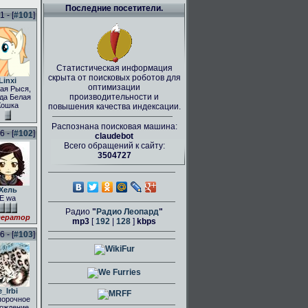
Последние посетители.
 - [
#101
]
Статистическая информация
скрыта от поисковых роботов для
Linxi
оптимизации
ая Рыся,
производительности и
да Белая
Кошка
повышения качества индексации.
Распознана поисковая машина:
 - [
#102
]
claudebot
Всего обращений к сайту:
3504727
Хель
E wa
Радио
"
Радио Леопард
"
ератор
mp3
[
192
|
128
]
kbps
 - [
#103
]
e_Irbi
порочное
ождение