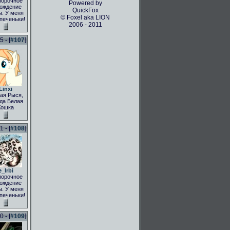
порочное
Powered by
ождение
QuickFox
. У меня
© Foxel aka LION
 печеньки!
2006 - 2011
 - [
#107
]
Linxi
ая Рыся,
да Белая
Кошка
 - [
#108
]
e_Irbi
порочное
ождение
. У меня
 печеньки!
 - [
#109
]