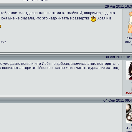
29 Авг 2011 16:31
о отображается отдельными листками в столбик. И, например, я долго
 Пока мне не сказали, что это надо читать в развертке
Хотя и в
Рыж
иног
17:27
30 Авг 2011 10:16
е уже давно поняли, что Ирби не добрая, в комиксе этого повторять не
то понижает авторитет. Многие и так не хотят читать журнал из-за того,
Мод
04 Сен 2011 09:46
Я - 
пор