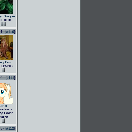
ly_Dragon
pe diem!
 - [
#110
]
rry Fox
Рыжиков.
 - [
#111
]
Linxi
ая Рыся,
да Белая
Кошка
 - [
#112
]