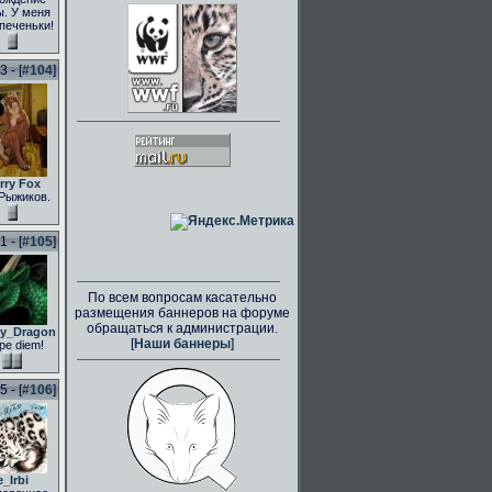
. У меня
 печеньки!
 - [
#104
]
rry Fox
Рыжиков.
 - [
#105
]
По всем вопросам касательно
размещения баннеров на форуме
обращаться к администрации.
ly_Dragon
[
Наши баннеры
]
pe diem!
 - [
#106
]
e_Irbi