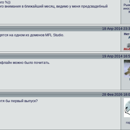
ого %))
Рыж
ого внимания в ближайший месяц, видимо у меня предсвадебный
иног
18 Апр 2014 23:39
Нет
ятся на одном из доменов MFL Studio.
Мод
19 Апр 2014 16:53
оффлайн можно было почитать.
28 Фев 2026 18:01
отя бы первый выпуск?
го