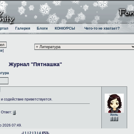
ртал
Галерея
Блоги
КОНКУРСЫ
Чего-то не хватает?
ке
]
Журнал ''Пятнашка''
атура
и содействие приветствуется.
. Ответ:
.
Хель
.
 2026 07:49.
-|
1
|
2
|
3
|
4
|
[5]
|-