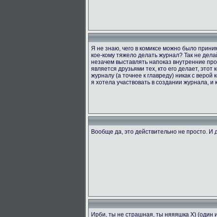
Я не знаю, чего в комиксе можно было приним
кое-кому тяжело делать журнал? Так не делай
незачем выставлять напоказ внутренние проб
является друзьями тех, кто его делает, этот
журналу (а точнее к главреду) никак с верой 
я хотела участвовать в создании журнала, и к
Вообще да, это действительно не просто. И д
Ирби, ты не страшная, ты няяяшка X) (один 