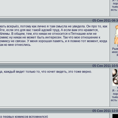
Я - 
пор
тьмы
есть
05 Сен 2011 08:35
ать всерьёз, потому как лично я там смысла не увидела. Он про то, как
те, если это для вас такой адский труд. А если вам это нравится,
лемы. В общем, тем, кто никак не относится к Пятнашке или не
 комикс ну никак не может быть интересен. Так что мое отношение к
комиксу не связан. У меня хорошая память, и я помню тот момент, когда
ак ко мне отнеслись.
Рыж
иног
05 Сен 2011 10:51
а, каждый видит только то, что хочет видеть, это тоже верно.
Я - 
пор
тьмы
есть
05 Сен 2011 12:00
из первых комиксов вспомнился)