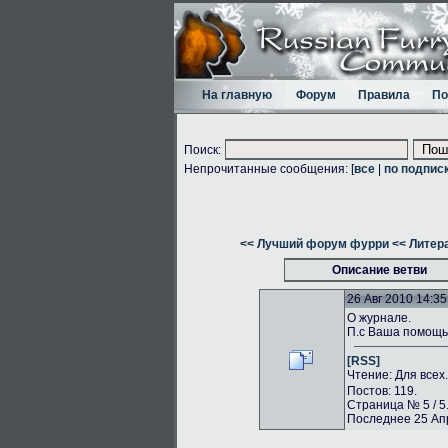
На главную
Форум
Правила
По
Поиск:
Непрочитанные сообщения: [
все
|
по подпис
<< Лучший форум фурри
<< Литер
Описание ветви
26 Авг 2010 14:35
О журнале.
П.с Ваша помощь 
[RSS]
Чтение: Для всех
Постов: 119.
Страница № 5 / 5
Последнее 25 Апр