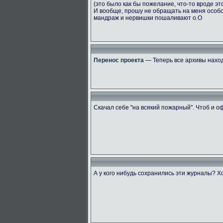
(это было как бы пожелание, что-то вроде эт
И вообще, прошу не обращать на меня особ
мандраж и нервишки пошаливают о.О
Перенос проекта
— Теперь все архивы наход
Скачал себе "на всякий пожарный". Чтоб и 
А у кого нибудь сохранились эти журналы? Х