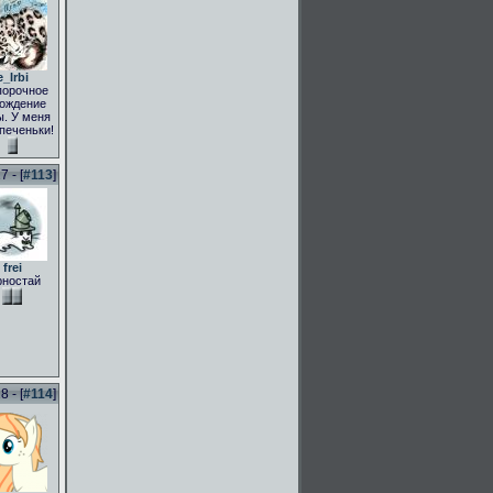
e_Irbi
порочное
ождение
. У меня
 печеньки!
 - [
#113
]
frei
рностай
 - [
#114
]