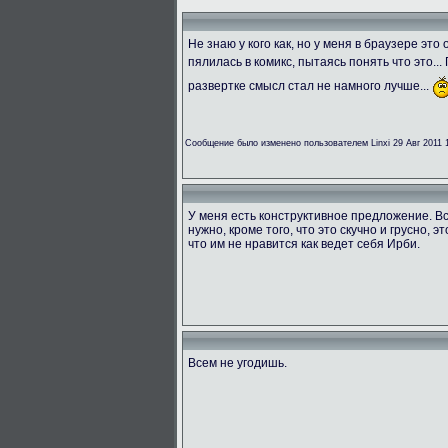
Не знаю у кого как, но у меня в браузере эт
пялилась в комикс, пытаясь понять что это...
развертке смысл стал не намного лучше...
Сообщение было изменено пользователем Linxi 29 Авг 2011 
У меня есть конструктивное предложение. Вс
нужно, кроме того, что это скучно и грусно, э
что им не нравится как ведет себя Ирби.
Всем не угодишь.