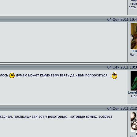
тьмы
есть
04 Сен 2011 16:43
Fu
Лис 
04 Сен 2011 18:31
алось
думаю может какую тему взять да к вам попроситься...
Lone
Car
04 Сен 2011 21:35
асная, поспрашивай вот у некоторых... которые комикс всерьёз