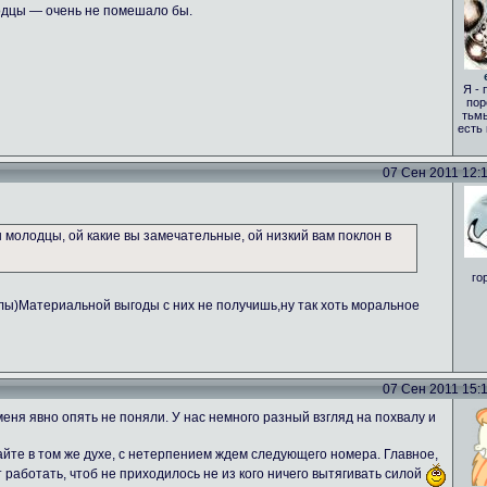
одцы — очень не помешало бы.
Я - 
пор
тьмы
есть
07 Сен 2011 12:17
вы молодцы, ой какие вы замечательные, ой низкий вам поклон в
го
алы)Материальной выгоды с них не получишь,ну так хоть моральное
07 Сен 2011 15:18
еня явно опять не поняли. У нас немного разный взгляд на похвалу и
те в том же духе, с нетерпением ждем следующего номера. Главное,
т работать, чтоб не приходилось не из кого ничего вытягивать силой