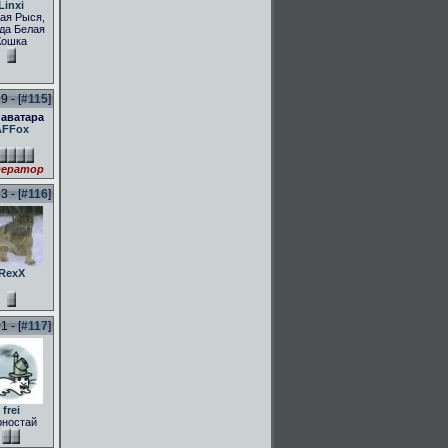
Linxi
ая Рыся,
да Белая
Кошка
 - [
#115
]
 аватара
AFFox
ератор
 - [
#116
]
RexX
 - [
#117
]
frei
рностай