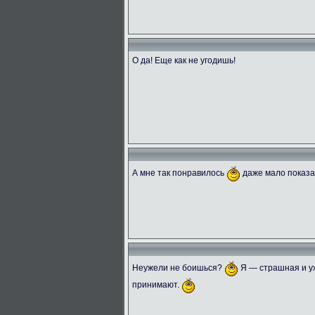
О да! Еще как не угодишь!
А мне так понравилось
даже мало показ
Неужели не боишься?
Я — страшная и уж
принимают.