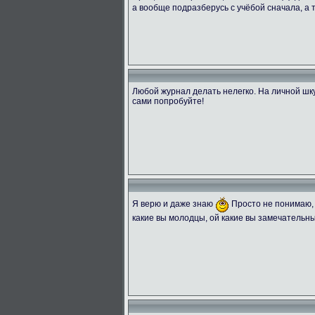
а вообще подразберусь с учёбой сначала, а
Любой журнал делать нелегко. На личной шку
сами попробуйте!
Я верю и даже знаю
Просто не понимаю, 
какие вы молодцы, ой какие вы замечательны