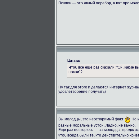
Поклон — это явный перебор, а вот про мол
Цитата:
Чтоб все еще раз сказали: "Ой, какие 
ножки"?
Ну так для этого и делаются интернет журн
удовлетворение получить)
Вы молодцы, это неоспоримый факт
Но м
разные моральные устои. Ладно, не важно.
Еще раз повторюсь — вы молодцы, продолжай
чтоб всегда были те, кто действительно хоче