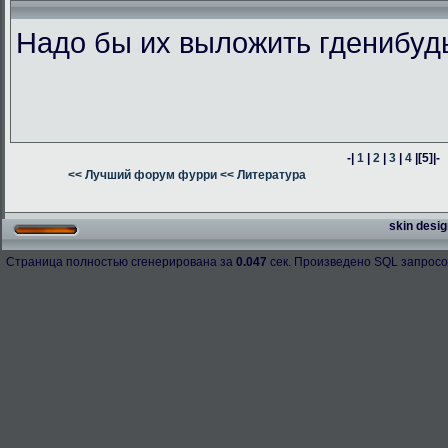
Надо бы их выложить гденибуд
-|
1
|
2
|
3
|
4
|
[5]
|-
<< Лучший форум фурри
<< Литература
skin desig
Страница полностью сгенерирована за
0.047
сек. Произведено SQL запросо