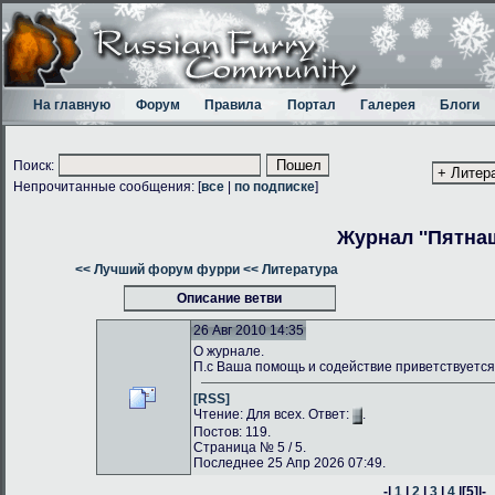
На главную
Форум
Правила
Портал
Галерея
Блоги
Поиск:
Непрочитанные сообщения: [
все
|
по подписке
]
Журнал ''Пятнаш
<< Лучший форум фурри
<< Литература
Описание ветви
26 Авг 2010 14:35
О журнале.
П.с Ваша помощь и содействие приветствуется
[RSS]
Чтение: Для всех. Ответ:
.
Постов: 119.
Страница № 5 / 5.
Последнее 25 Апр 2026 07:49.
-|
1
|
2
|
3
|
4
|
[5]
|-