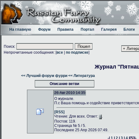
На главную
Форум
Правила
Портал
Галерея
Блоги
Поиск:
Непрочитанные сообщения: [
все
|
по подписке
]
Журнал ''Пятнаш
<< Лучший форум фурри
<< Литература
Описание ветви
26 Авг 2010 14:35
О журнале.
П.с Ваша помощь и содействие приветствуется
[RSS]
Чтение: Для всех. Ответ:
.
Постов: 119.
Страница № 5 / 5.
Последнее 25 Апр 2026 07:49.
-|
1
|
2
|
3
|
4
|
[5]
|-