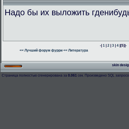
Надо бы их выложить гденибуд
-|
1
|
2
|
3
|
4
|
[5]
|-
<< Лучший форум фурри
<< Литература
skin desig
Страница полностью сгенерирована за
0.061
сек. Произведено SQL запросо