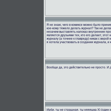
Я не знаю, чего в комиксе можно было приним
кое-кому тяжело делать журнал? Так не делай
незачем выставлять напоказ внутренние проб
является друзьями тех, кто его делает, этот
журналу (а точнее к главреду) никак с верой 
я хотела участвовать в создании журнала, и к
Вообще да, это действительно не просто. И д
Ирби, ты не страшная, ты няяяшка X) (один 