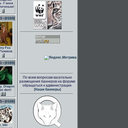
. У меня
 печеньки!
 - [
#104
]
rry Fox
Рыжиков.
 - [
#105
]
По всем вопросам касательно
размещения баннеров на форуме
обращаться к администрации.
ly_Dragon
[
Наши баннеры
]
pe diem!
 - [
#106
]
e_Irbi