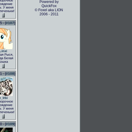
порочное
Powered by
ождение
QuickFox
. У меня
© Foxel aka LION
 печеньки!
2006 - 2011
 - [
#107
]
Linxi
ая Рыся,
да Белая
Кошка
 - [
#108
]
e_Irbi
порочное
ождение
. У меня
 печеньки!
 - [
#109
]