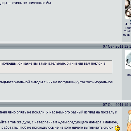
одцы — очень не помешало бы.
Я - 
пор
тьмы
есть
07 Сен 2011 12:17
вы молодцы, ой какие вы замечательные, ой низкий вам поклон в
го
алы)Материальной выгоды с них не получишь,ну так хоть моральное
07 Сен 2011 15:18
еня явно опять не поняли. У нас немного разный взгляд на похвалу и
те в том же духе, с нетерпением ждем следующего номера. Главное,
т работать, чтоб не приходилось не из кого ничего вытягивать силой