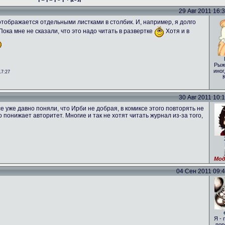
29 Авг 2011 16:31
о отображается отдельными листками в столбик. И, например, я долго
 Пока мне не сказали, что это надо читать в развертке
Хотя и в
Рыж
иног
17:27
30 Авг 2011 10:16
е уже давно поняли, что Ирби не добрая, в комиксе этого повторять не
то понижает авторитет. Многие и так не хотят читать журнал из-за того,
Мод
04 Сен 2011 09:46
Я - 
пор