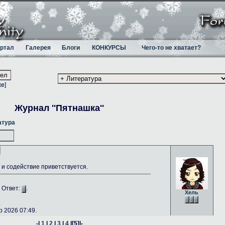
ртал
Галерея
Блоги
КОНКУРСЫ
Чего-то не хватает?
ке
]
Журнал ''Пятнашка''
атура
и содействие приветствуется.
. Ответ:
.
Хель
.
 2026 07:49.
-|
1
|
2
|
3
|
4
|
[5]
|-