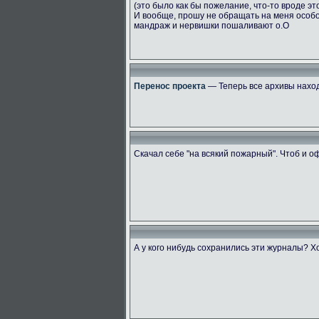
(это было как бы пожелание, что-то вроде эт
И вообще, прошу не обращать на меня особ
мандраж и нервишки пошаливают о.О
Перенос проекта
— Теперь все архивы наход
Скачал себе "на всякий пожарный". Чтоб и 
А у кого нибудь сохранились эти журналы? Х