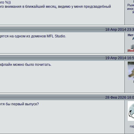
ого %))
Рыж
ого внимания в ближайший месяц, видимо у меня предсвадебный
иног
18 Апр 2014 23:39
Нет
ятся на одном из доменов MFL Studio.
Мод
19 Апр 2014 16:53
оффлайн можно было почитать.
28 Фев 2026 18:01
отя бы первый выпуск?
го