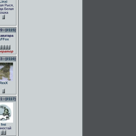
Linxi
ая Рыся,
да Белая
Кошка
 - [
#115
]
 аватара
AFFox
ератор
 - [
#116
]
RexX
 - [
#117
]
frei
рностай