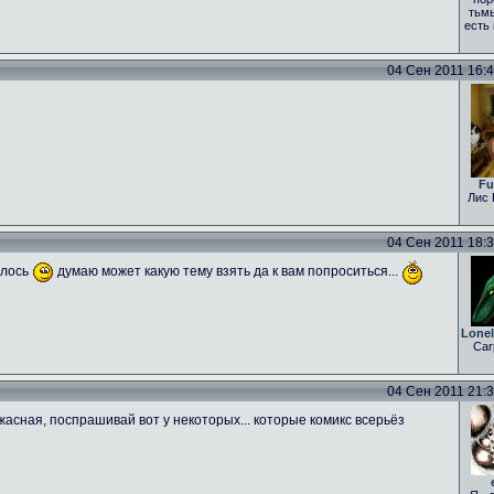
тьмы
есть
04 Сен 2011 16:43
Fu
Лис 
04 Сен 2011 18:31
алось
думаю может какую тему взять да к вам попроситься...
Lone
Car
04 Сен 2011 21:35
асная, поспрашивай вот у некоторых... которые комикс всерьёз