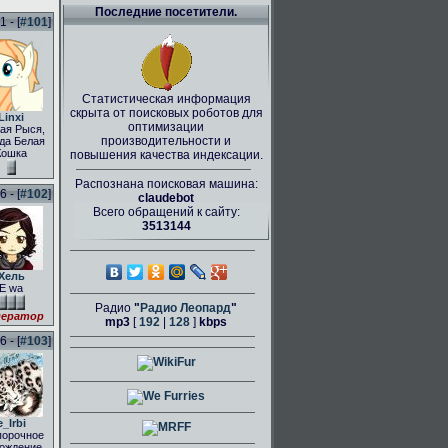
Последние посетители.
 - [
#101
]
Статистическая информация
скрыта от поисковых роботов для
Linxi
оптимизации
ая Рыся,
производительности и
да Белая
Кошка
повышения качества индексации.
Распознана поисковая машина:
 - [
#102
]
claudebot
Всего обращений к сайту:
3513144
Хель
E wa
Радио
"
Радио Леопард
"
ератор
mp3
[
192
|
128
]
kbps
 - [
#103
]
e_Irbi
порочное
ождение