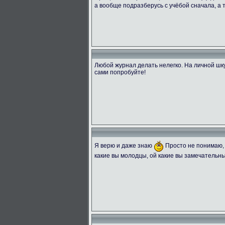
а вообще подразберусь с учёбой сначала, а
Любой журнал делать нелегко. На личной шку
сами попробуйте!
Я верю и даже знаю
Просто не понимаю, 
какие вы молодцы, ой какие вы замечательны