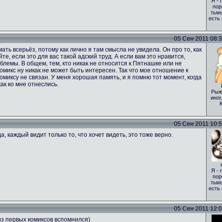
Я - 
пор
тьмы
есть
05 Сен 2011 08:35
ать всерьёз, потому как лично я там смысла не увидела. Он про то, как
те, если это для вас такой адский труд. А если вам это нравится,
лемы. В общем, тем, кто никак не относится к Пятнашке или не
 комикс ну никак не может быть интересен. Так что мое отношение к
комиксу не связан. У меня хорошая память, и я помню тот момент, когда
ак ко мне отнеслись.
Рыж
иног
05 Сен 2011 10:51
а, каждый видит только то, что хочет видеть, это тоже верно.
Я - 
пор
тьмы
есть
05 Сен 2011 12:00
из первых комиксов вспомнился)