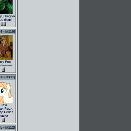
ly_Dragon
pe diem!
 - [
#110
]
rry Fox
Рыжиков.
 - [
#111
]
Linxi
ая Рыся,
да Белая
Кошка
 - [
#112
]