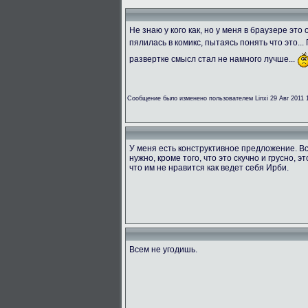
Не знаю у кого как, но у меня в браузере эт
пялилась в комикс, пытаясь понять что это...
развертке смысл стал не намного лучше...
Сообщение было изменено пользователем Linxi 29 Авг 2011 
У меня есть конструктивное предложение. Вс
нужно, кроме того, что это скучно и грусно, э
что им не нравится как ведет себя Ирби.
Всем не угодишь.