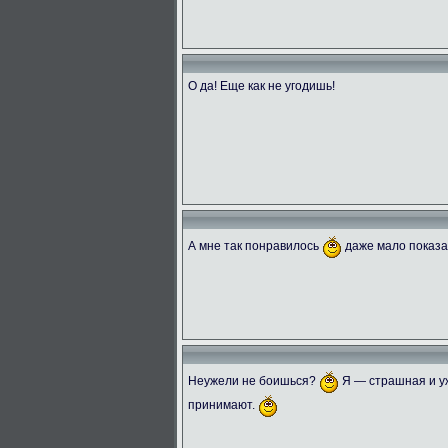
О да! Еще как не угодишь!
А мне так понравилось
даже мало показ
Неужели не боишься?
Я — страшная и уж
принимают.