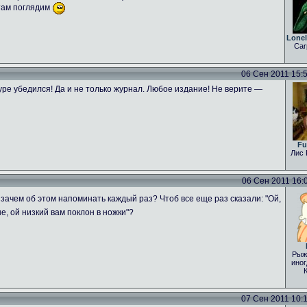
 там поглядим
Lone
Car
06 Сен 2011 15:54
ре убедился! Да и не только журнал. Любое издание! Не верите —
Fu
Лис 
06 Сен 2011 16:04
зачем об этом напоминать каждый раз? Чтоб все еще раз сказали: "Ой,
е, ой низкий вам поклон в ножки"?
Рыж
иног
07 Сен 2011 10:15