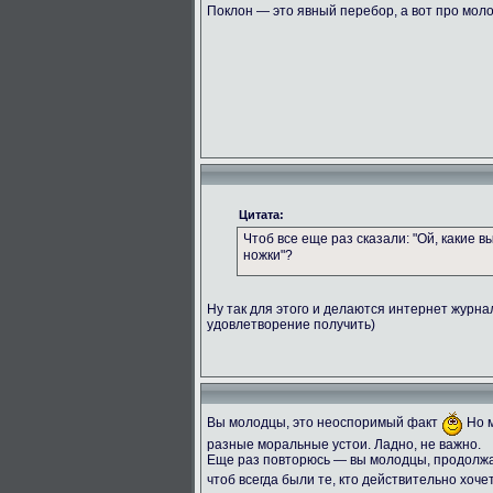
Поклон — это явный перебор, а вот про мол
Цитата:
Чтоб все еще раз сказали: "Ой, какие 
ножки"?
Ну так для этого и делаются интернет журн
удовлетворение получить)
Вы молодцы, это неоспоримый факт
Но м
разные моральные устои. Ладно, не важно.
Еще раз повторюсь — вы молодцы, продолжай
чтоб всегда были те, кто действительно хоче