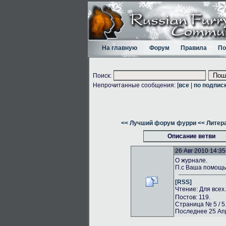
На главную
Форум
Правила
По
Поиск:
Непрочитанные сообщения: [
все
|
по подпис
<< Лучший форум фурри
<< Литер
Описание ветви
26 Авг 2010 14:35
О журнале.
П.с Ваша помощь 
[RSS]
Чтение: Для всех
Постов: 119.
Страница № 5 / 5
Последнее 25 Апр