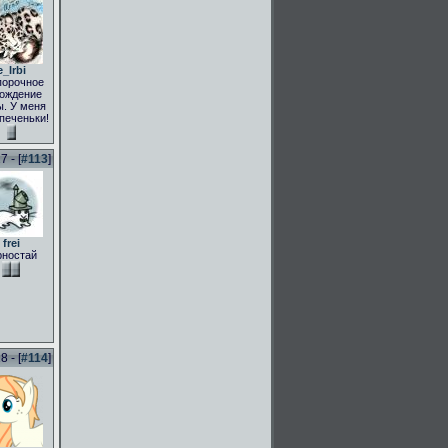
e_Irbi
порочное
ождение
. У меня
 печеньки!
 - [
#113
]
frei
рностай
 - [
#114
]