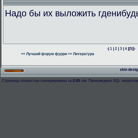
Надо бы их выложить гденибуд
-|
1
|
2
|
3
|
4
|
[5]
|-
<< Лучший форум фурри
<< Литература
skin desig
Страница полностью сгенерирована за
0.05
сек. Произведено SQL запросов