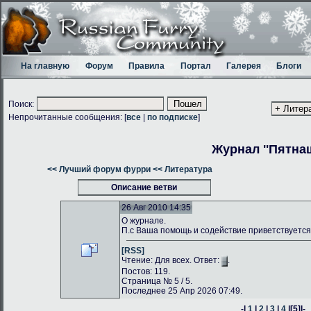
На главную
Форум
Правила
Портал
Галерея
Блоги
Поиск:
Непрочитанные сообщения: [
все
|
по подписке
]
Журнал ''Пятнаш
<< Лучший форум фурри
<< Литература
Описание ветви
26 Авг 2010 14:35
О журнале.
П.с Ваша помощь и содействие приветствуется
[RSS]
Чтение: Для всех. Ответ:
.
Постов: 119.
Страница № 5 / 5.
Последнее 25 Апр 2026 07:49.
-|
1
|
2
|
3
|
4
|
[5]
|-