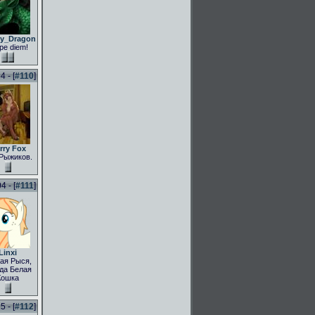
ly_Dragon
pe diem!
 - [
#110
]
rry Fox
Рыжиков.
 - [
#111
]
Linxi
ая Рыся,
да Белая
Кошка
 - [
#112
]