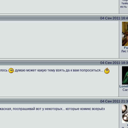
тьмы
есть
04 Сен 2011 16:43
Fu
Лис 
04 Сен 2011 18:31
алось
думаю может какую тему взять да к вам попроситься...
Lone
Car
04 Сен 2011 21:35
асная, поспрашивай вот у некоторых... которые комикс всерьёз