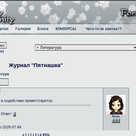
ртал
Галерея
Блоги
КОНКУРСЫ
Чего-то не хватает?
ке
]
Журнал ''Пятнашка''
атура
и содействие приветствуется.
. Ответ:
.
Хель
.
 2026 07:49.
-|
1
|
2
|
3
|
4
|
[5]
|-