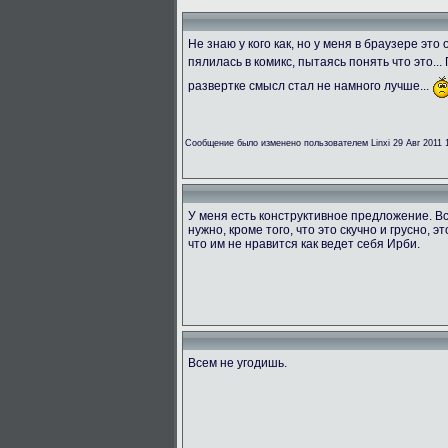
Не знаю у кого как, но у меня в браузере эт
пялилась в комикс, пытаясь понять что это...
развертке смысл стал не намного лучше...
Сообщение было изменено пользователем Linxi 29 Авг 2011 
У меня есть конструктивное предложение. Вс
нужно, кроме того, что это скучно и грусно, э
что им не нравится как ведет себя Ирби.
Всем не угодишь.