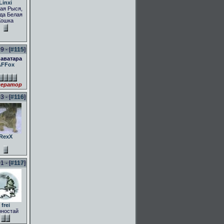
Linxi
ая Рыся,
да Белая
Кошка
 - [
#115
]
 аватара
AFFox
ератор
 - [
#116
]
RexX
 - [
#117
]
frei
рностай