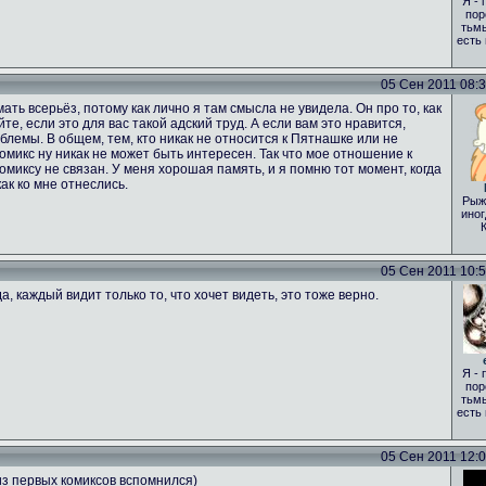
Я - 
пор
тьмы
есть
05 Сен 2011 08:35
ать всерьёз, потому как лично я там смысла не увидела. Он про то, как
те, если это для вас такой адский труд. А если вам это нравится,
лемы. В общем, тем, кто никак не относится к Пятнашке или не
 комикс ну никак не может быть интересен. Так что мое отношение к
комиксу не связан. У меня хорошая память, и я помню тот момент, когда
ак ко мне отнеслись.
Рыж
иног
05 Сен 2011 10:51
а, каждый видит только то, что хочет видеть, это тоже верно.
Я - 
пор
тьмы
есть
05 Сен 2011 12:00
из первых комиксов вспомнился)