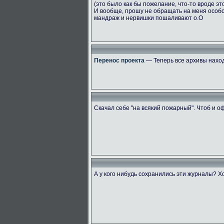
(это было как бы пожелание, что-то вроде эт
И вообще, прошу не обращать на меня особ
мандраж и нервишки пошаливают о.О
Перенос проекта
— Теперь все архивы наход
Скачал себе "на всякий пожарный". Чтоб и 
А у кого нибудь сохранились эти журналы? Х