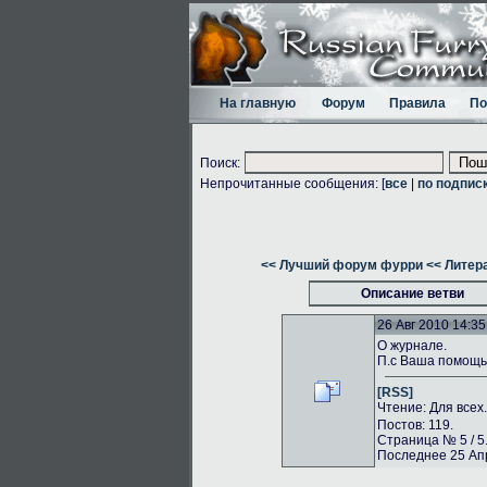
На главную
Форум
Правила
По
Поиск:
Непрочитанные сообщения: [
все
|
по подпис
<< Лучший форум фурри
<< Литер
Описание ветви
26 Авг 2010 14:35
О журнале.
П.с Ваша помощь 
[RSS]
Чтение: Для всех
Постов: 119.
Страница № 5 / 5
Последнее 25 Апр