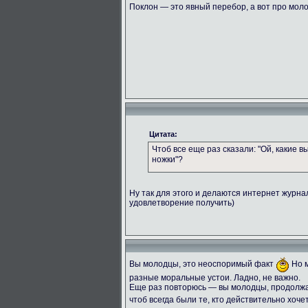
Поклон — это явный перебор, а вот про мол
Цитата:
Чтоб все еще раз сказали: "Ой, какие 
ножки"?
Ну так для этого и делаются интернет журн
удовлетворение получить)
Вы молодцы, это неоспоримый факт
Но м
разные моральные устои. Ладно, не важно.
Еще раз повторюсь — вы молодцы, продолжай
чтоб всегда были те, кто действительно хоче