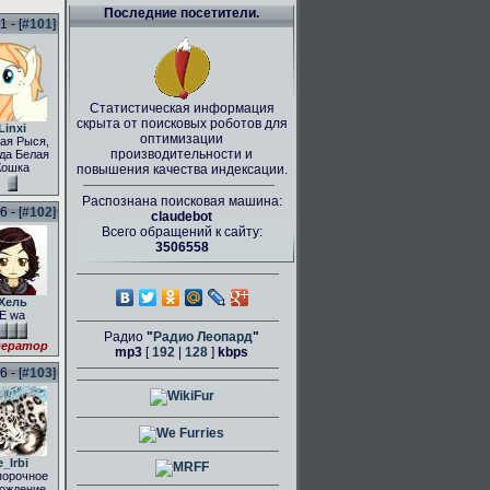
Последние посетители.
 - [
#101
]
Статистическая информация
скрыта от поисковых роботов для
Linxi
оптимизации
ая Рыся,
производительности и
да Белая
Кошка
повышения качества индексации.
Распознана поисковая машина:
 - [
#102
]
claudebot
Всего обращений к сайту:
3506558
Хель
E wa
Радио
"
Радио Леопард
"
ератор
mp3
[
192
|
128
]
kbps
 - [
#103
]
e_Irbi
порочное
ождение