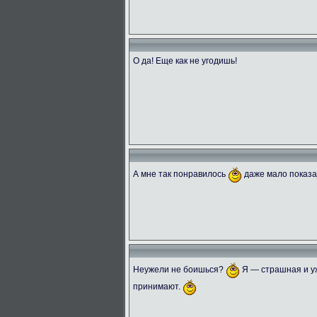
О да! Еще как не угодишь!
А мне так понравилось
даже мало показ
Неужели не боишься?
Я — страшная и уж
принимают.