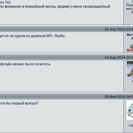
ого %))
Рыж
ого внимания в ближайший месяц, видимо у меня предсвадебный
иног
18 Апр 2014 23:39
Нет
ятся на одном из доменов MFL Studio.
Мод
19 Апр 2014 16:53
оффлайн можно было почитать.
28 Фев 2026 18:01
отя бы первый выпуск?
го