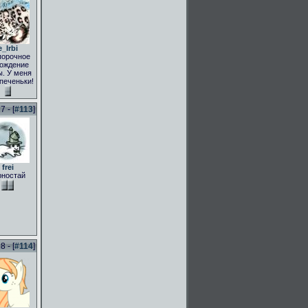
e_Irbi
порочное
ождение
. У меня
 печеньки!
 - [
#113
]
frei
рностай
 - [
#114
]