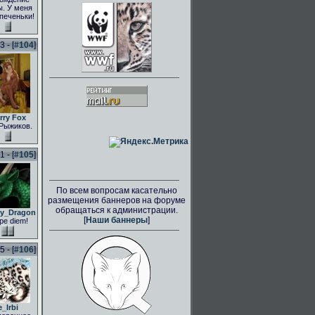
. У меня
 печеньки!
 - [
#104
]
rry Fox
Рыжиков.
 - [
#105
]
По всем вопросам касательно
размещения баннеров на форуме
обращаться к администрации.
ly_Dragon
[
Наши баннеры
]
pe diem!
 - [
#106
]
e_Irbi