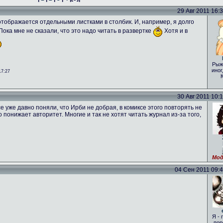
29 Авг 2011 16:31
о отображается отдельными листками в столбик. И, например, я долго
 Пока мне не сказали, что это надо читать в развертке
Хотя и в
Рыж
иног
17:27
30 Авг 2011 10:16
е уже давно поняли, что Ирби не добрая, в комиксе этого повторять не
то понижает авторитет. Многие и так не хотят читать журнал из-за того,
Мод
04 Сен 2011 09:46
Я - 
пор