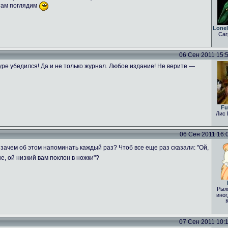
 там поглядим
Lone
Car
06 Сен 2011 15:54
ре убедился! Да и не только журнал. Любое издание! Не верите —
Fu
Лис 
06 Сен 2011 16:04
зачем об этом напоминать каждый раз? Чтоб все еще раз сказали: "Ой,
е, ой низкий вам поклон в ножки"?
Рыж
иног
07 Сен 2011 10:15