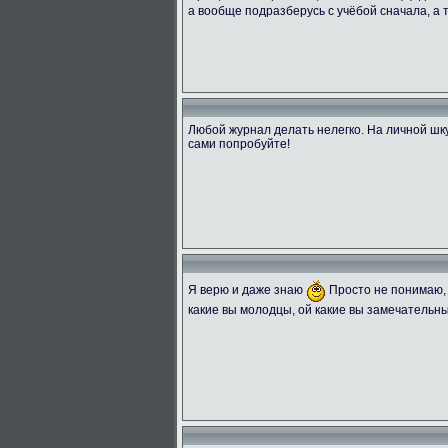
а вообще подразберусь с учёбой сначала, а
Любой журнал делать нелегко. На личной шку
сами попробуйте!
Я верю и даже знаю
Просто не понимаю, 
какие вы молодцы, ой какие вы замечательны