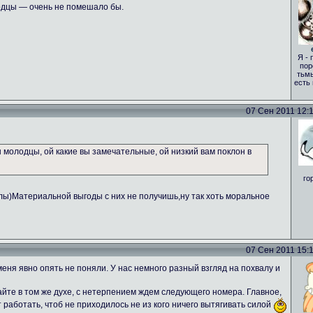
одцы — очень не помешало бы.
Я - 
пор
тьмы
есть
07 Сен 2011 12:17
вы молодцы, ой какие вы замечательные, ой низкий вам поклон в
го
алы)Материальной выгоды с них не получишь,ну так хоть моральное
07 Сен 2011 15:18
еня явно опять не поняли. У нас немного разный взгляд на похвалу и
те в том же духе, с нетерпением ждем следующего номера. Главное,
т работать, чтоб не приходилось не из кого ничего вытягивать силой