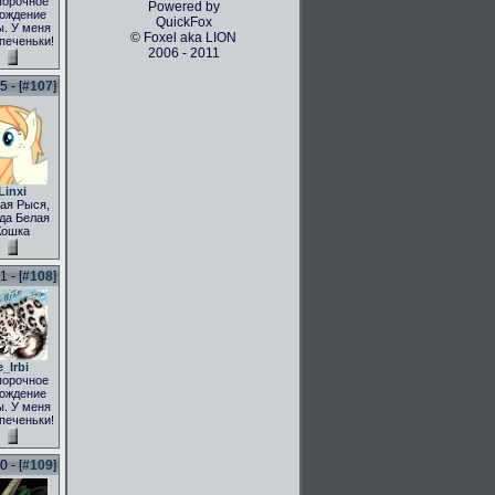
порочное
Powered by
ождение
QuickFox
. У меня
© Foxel aka LION
 печеньки!
2006 - 2011
 - [
#107
]
Linxi
ая Рыся,
да Белая
Кошка
 - [
#108
]
e_Irbi
порочное
ождение
. У меня
 печеньки!
 - [
#109
]