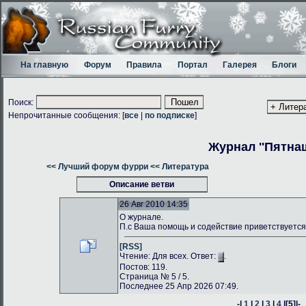
На главную
Форум
Правила
Портал
Галерея
Блоги
Поиск:
Непрочитанные сообщения: [
все
|
по подписке
]
Журнал ''Пятнаш
<< Лучший форум фурри
<< Литература
Описание ветви
26 Авг 2010 14:35
О журнале.
П.с Ваша помощь и содействие приветствуется
[RSS]
Чтение: Для всех. Ответ:
.
Постов: 119.
Страница № 5 / 5.
Последнее 25 Апр 2026 07:49.
-|
1
|
2
|
3
|
4
|
[5]
|-