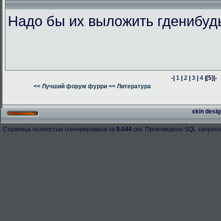
Надо бы их выложить гденибуд
-|
1
|
2
|
3
|
4
|
[5]
|-
<< Лучший форум фурри
<< Литература
skin desig
Страница полностью сгенерирована за
0.044
сек. Произведено SQL запросо