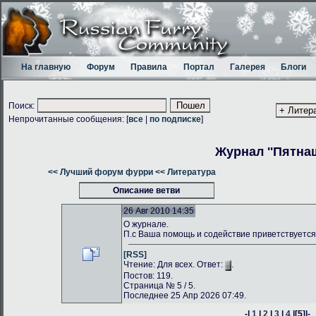
На главную
Форум
Правила
Портал
Галерея
Блоги
Поиск:
Непрочитанные сообщения: [
все
|
по подписке
]
Журнал ''Пятнаш
<< Лучший форум фурри
<< Литература
Описание ветви
26 Авг 2010 14:35
О журнале.
П.с Ваша помощь и содействие приветствуется
[RSS]
Чтение: Для всех. Ответ:
.
Постов: 119.
Страница № 5 / 5.
Последнее 25 Апр 2026 07:49.
-|
1
|
2
|
3
|
4
|
[5]
|-