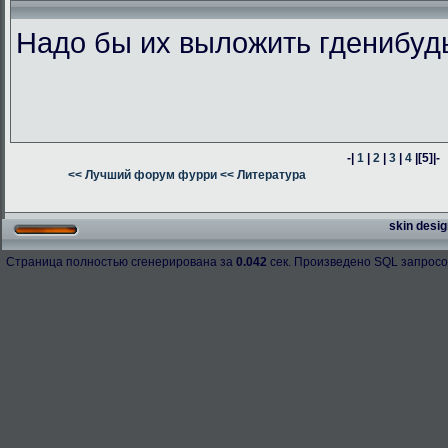
Надо бы их выложить гденибуд
-|
1
|
2
|
3
|
4
|
[5]
|-
<< Лучший форум фурри
<< Литература
skin desig
Страница полностью сгенерирована за
0.042
сек. Произведено SQL запросо